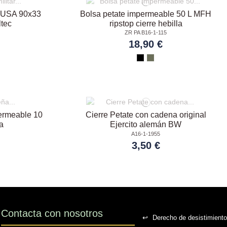
ar USA 90x33
Bolsa petate impermeable 50 L MFH
ltec
ripstop cierre hebilla
ZR PA B16-1-115
18,90 €
ermeable 10
Cierre Petate con cadena original
va
Ejercito alemán BW
A16-1-1955
3,50 €
Contacta con nosotros
↩
Derecho de desistimiento