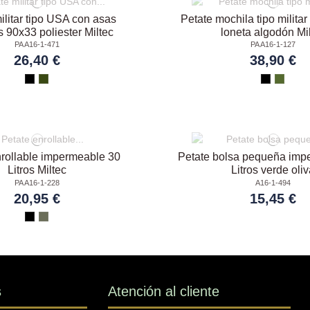
ilitar tipo USA con asas
Petate mochila tipo milit
s 90x33 poliester Miltec
loneta algodón Mi
PA A16-1-471
PA A16-1-127
26,40 €
38,90 €
nrollable impermeable 30
Petate bolsa pequeña imp
Litros Miltec
Litros verde oli
PA A16-1-228
A16-1-494
20,95 €
15,45 €
s
Atención al cliente