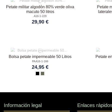
Petate militar algodón 80% verde oliva
Petate m
macuto 50 litros
laterale
A16-1-229
29,90 €
Bolsa petate impermeable 50 Litros
Petate e
PA A16-1-166
24,95 €
Información legal
Enlaces rápido