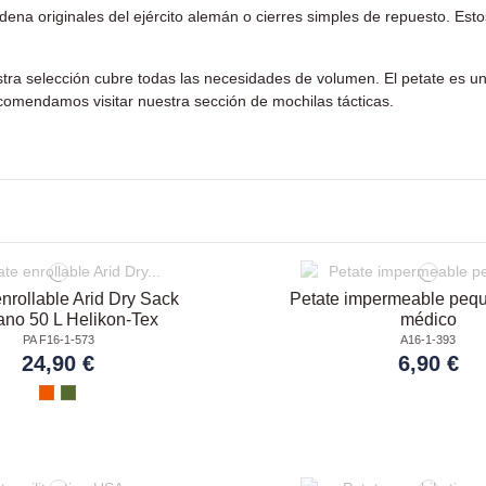
na originales del ejército alemán o cierres simples de repuesto. Estos
tra selección cubre todas las necesidades de volumen. El
petate
es un
ecomendamos visitar nuestra sección de
mochilas tácticas
.
nrollable Arid Dry Sack
Petate impermeable peq
no 50 L Helikon-Tex
médico
PA F16-1-573
A16-1-393
24,90 €
6,90 €