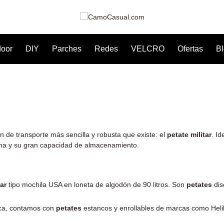
door
DIY
Parches
Redes
VELCRO
Ofertas
B
ón de transporte más sencilla y robusta que existe: el
petate militar
. I
ema y su gran capacidad de almacenamiento.
tar
tipo mochila USA en loneta de algodón de 90 litros. Son
petates
dis
ica, contamos con
petates
estancos y enrollables de marcas como
Hel