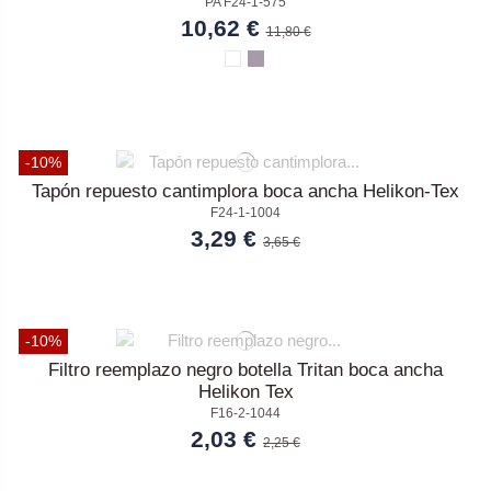
PA F24-1-575
10,62 €
11,80 €
-10%
Tapón repuesto cantimplora boca ancha Helikon-Tex
F24-1-1004
3,29 €
3,65 €
-10%
Filtro reemplazo negro botella Tritan boca ancha
Helikon Tex
F16-2-1044
2,03 €
2,25 €