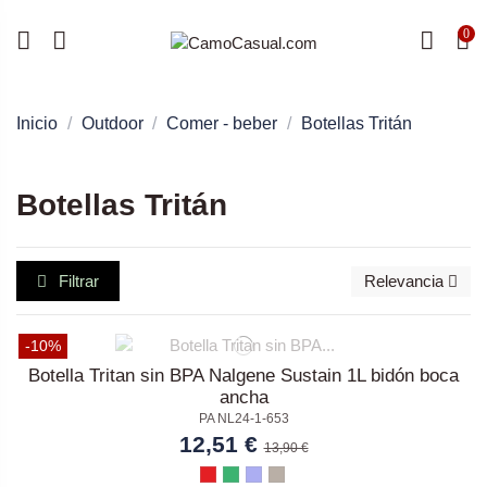
0
Inicio
Outdoor
Comer - beber
Botellas Tritán
Botellas Tritán
Filtrar
Relevancia
-10%
Botella Tritan sin BPA Nalgene Sustain 1L bidón boca
ancha
PA NL24-1-653
12,51 €
13,90 €