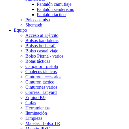
Pantalón camuflaje
Pantalón senderismo
Pantalón táctico
Polo - camisa
Shemagh
Equipo
Acceso al Ejército
Bolsos bandoleras
Bolsos bushcraft
Bolso casual viaje
Bolso Pierna - varios
Botas tácticas
Cargador - pistola
Chalecos tácticos
Cinturón accesorios
Cinturon táctico
Cinturones varios
Correas - lanyard
Equipo K9
Gafas
Herramientas
Iluminación
Limpieza
Maletas - bolso TR
Maletin IPSC