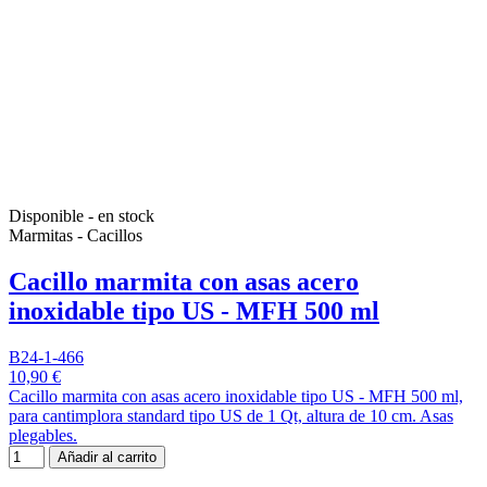
Disponible - en stock
Marmitas - Cacillos
Cacillo marmita con asas acero
inoxidable tipo US - MFH 500 ml
B24-1-466
10,90 €
Cacillo marmita con asas acero inoxidable tipo US - MFH 500 ml,
para cantimplora standard tipo US de 1 Qt, altura de 10 cm. Asas
plegables.
Añadir al carrito