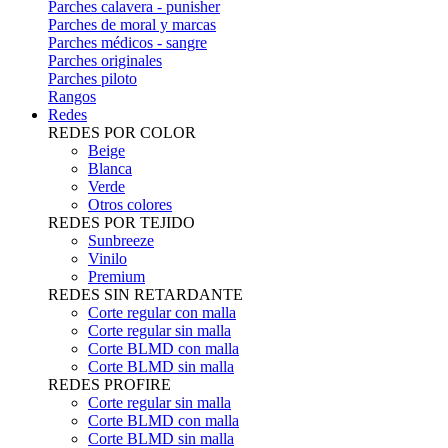
Parches calavera - punisher
Parches de moral y marcas
Parches médicos - sangre
Parches originales
Parches piloto
Rangos
Redes
REDES POR COLOR
Beige
Blanca
Verde
Otros colores
REDES POR TEJIDO
Sunbreeze
Vinilo
Premium
REDES SIN RETARDANTE
Corte regular con malla
Corte regular sin malla
Corte BLMD con malla
Corte BLMD sin malla
REDES PROFIRE
Corte regular sin malla
Corte BLMD con malla
Corte BLMD sin malla