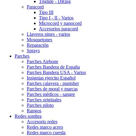
Triglide - DRing
Paracord
Tipo III
Tipo I - II - Varios
Microcord y nanocord
Accesorios paracord
Llaveros pines - varios
Mosquetones
Reparación
Sprays
Parches
Parches Airbone
Parches Bandera de España
Parches Bandera USA - Varios
Insignias ejercito Español
Parches calavera - punisher
Parches de moral y marcas
Parches médicos - sangre
Parches originales
Parches piloto
Rangos
Redes sombra
Accesorio redes
Redes marco acero
Redes marco cuerda