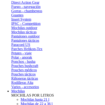
Direct Action Gear
Fuego - navegación
Gorras - chambergos
Guantes
Insert System
IPSC - Competition
Mochilas outdoor
Mochilas tácticas
Pantalones outdoor
Pantalones tácticos
Paracord US
Parches Helikon-Tex
Petates - viaje
Polar - anorak
Ponchos - basha
Pouches bushcraft
Pouches médicos
Pouches tácticos
Riñoneras tácticas
Rodilleras Alta
Varios - accesorios
Mochilas
MOCHILAS POR LITROS
Mochilas hasta 21 l
Mochilas de 22 a 36 l