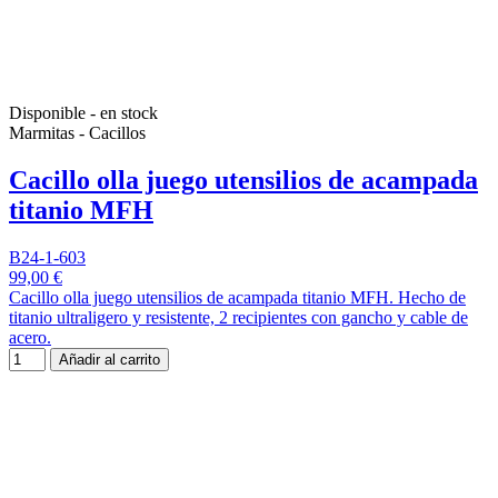
Disponible - en stock
Marmitas - Cacillos
Cacillo olla juego utensilios de acampada
titanio MFH
B24-1-603
99,00 €
Cacillo olla juego utensilios de acampada titanio MFH. Hecho de
titanio ultraligero y resistente, 2 recipientes con gancho y cable de
acero.
Añadir al carrito