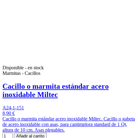
Disponible - en stock
Marmitas - Cacillos
Cacillo o marmita estándar acero
inoxidable Miltec
A24-1-151
8,90 €
Cacillo o marmita estándar acero inoxidable Miltec. Cacillo o gabeta
de acero inoxidable con asas, para cantimplora standard de 1 Qt,
altura de 10 cm. Asas plegables.
Añadir al carrito