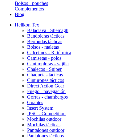
Bolsos - pouches
Complementos
Blog
Helikon Tex
Balaclava - Shemagh
Bandoleras tácticas
Bermudas tácticas
Bolsos - maletas
Calcetines - R. térmica
Camisetas - polos
Cantimploras - vajilla
Chalecos - Sniper
Chaquetas tácticas
Cinturones tácticos
Direct Action Gear
Fuego - navegación
Gorras - chambergos
Guantes
Insert System
IPSC - Competition
Mochilas outdoor
Mochilas tácticas
Pantalones outdoor
Pantalones tácticos