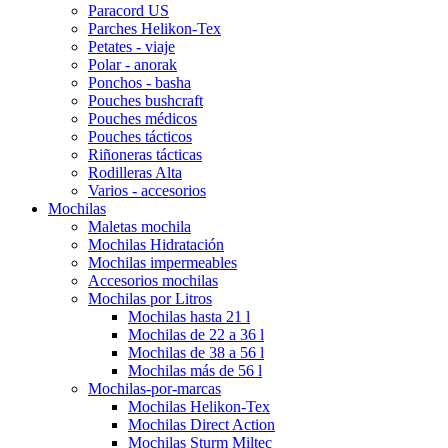
Paracord US
Parches Helikon-Tex
Petates - viaje
Polar - anorak
Ponchos - basha
Pouches bushcraft
Pouches médicos
Pouches tácticos
Riñoneras tácticas
Rodilleras Alta
Varios - accesorios
Mochilas
Maletas mochila
Mochilas Hidratación
Mochilas impermeables
Accesorios mochilas
Mochilas por Litros
Mochilas hasta 21 l
Mochilas de 22 a 36 l
Mochilas de 38 a 56 l
Mochilas más de 56 l
Mochilas-por-marcas
Mochilas Helikon-Tex
Mochilas Direct Action
Mochilas Sturm Miltec