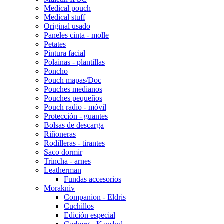
Medical pouch
Medical stuff
Original usado
Paneles cinta - molle
Petates
Pintura facial
Polainas - plantillas
Poncho
Pouch mapas/Doc
Pouches medianos
Pouches pequeños
Pouch radio - móvil
Protección - guantes
Bolsas de descarga
Riñoneras
Rodilleras - tirantes
Saco dormir
Trincha - arnes
Leatherman
Fundas accesorios
Morakniv
Companion - Eldris
Cuchillos
Edición especial