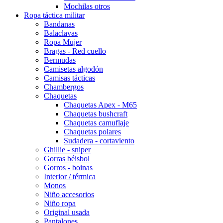
Mochilas otros
Ropa táctica militar
Bandanas
Balaclavas
Ropa Mujer
Bragas - Red cuello
Bermudas
Camisetas algodón
Camisas tácticas
Chambergos
Chaquetas
Chaquetas Apex - M65
Chaquetas bushcraft
Chaquetas camuflaje
Chaquetas polares
Sudadera - cortaviento
Ghillie - sniper
Gorras béisbol
Gorros - boinas
Interior / térmica
Monos
Niño accesorios
Niño ropa
Original usada
Pantalones