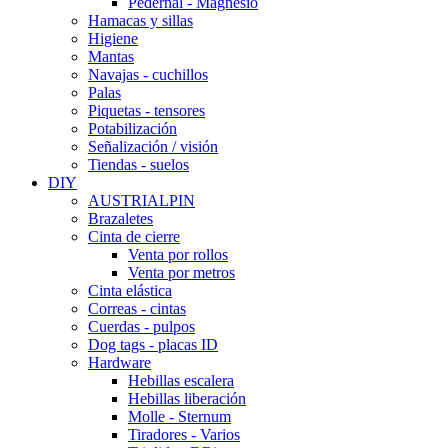
Pedernal - Magnesio
Hamacas y sillas
Higiene
Mantas
Navajas - cuchillos
Palas
Piquetas - tensores
Potabilización
Señalización / visión
Tiendas - suelos
DIY
AUSTRIALPIN
Brazaletes
Cinta de cierre
Venta por rollos
Venta por metros
Cinta elástica
Correas - cintas
Cuerdas - pulpos
Dog tags - placas ID
Hardware
Hebillas escalera
Hebillas liberación
Molle - Sternum
Tiradores - Varios