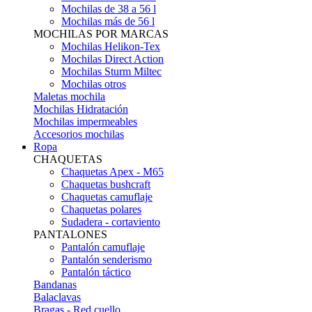
Mochilas de 38 a 56 l
Mochilas más de 56 l
MOCHILAS POR MARCAS
Mochilas Helikon-Tex
Mochilas Direct Action
Mochilas Sturm Miltec
Mochilas otros
Maletas mochila
Mochilas Hidratación
Mochilas impermeables
Accesorios mochilas
Ropa
CHAQUETAS
Chaquetas Apex - M65
Chaquetas bushcraft
Chaquetas camuflaje
Chaquetas polares
Sudadera - cortaviento
PANTALONES
Pantalón camuflaje
Pantalón senderismo
Pantalón táctico
Bandanas
Balaclavas
Bragas - Red cuello