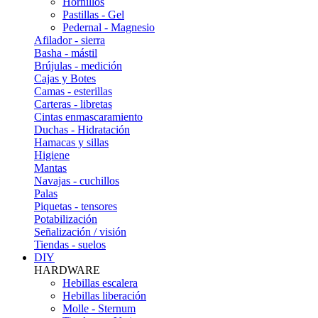
Hornillos
Pastillas - Gel
Pedernal - Magnesio
Afilador - sierra
Basha - mástil
Brújulas - medición
Cajas y Botes
Camas - esterillas
Carteras - libretas
Cintas enmascaramiento
Duchas - Hidratación
Hamacas y sillas
Higiene
Mantas
Navajas - cuchillos
Palas
Piquetas - tensores
Potabilización
Señalización / visión
Tiendas - suelos
DIY
HARDWARE
Hebillas escalera
Hebillas liberación
Molle - Sternum