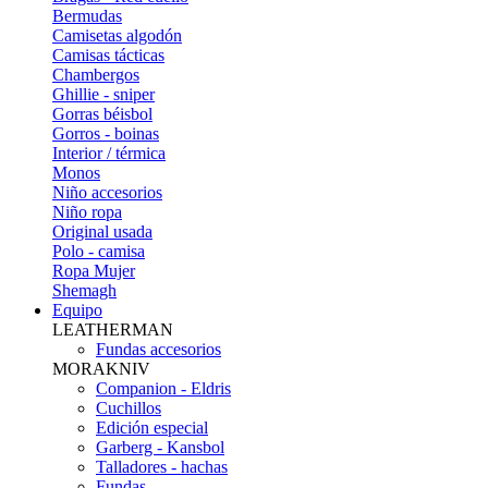
Bermudas
Camisetas algodón
Camisas tácticas
Chambergos
Ghillie - sniper
Gorras béisbol
Gorros - boinas
Interior / térmica
Monos
Niño accesorios
Niño ropa
Original usada
Polo - camisa
Ropa Mujer
Shemagh
Equipo
LEATHERMAN
Fundas accesorios
MORAKNIV
Companion - Eldris
Cuchillos
Edición especial
Garberg - Kansbol
Talladores - hachas
Fundas