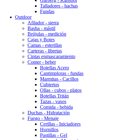
Garberg - Kansbol
Talladores - hachas
Fundas
Outdoor
Afilador - sierra
Basha - mástil
Brújulas - medición
Cajas y Botes
Camas - esterillas
Carteras - libretas
Cintas enmascaramiento
Comer - beber
Botellas Acero
Cantimploras - fundas
Marmitas - Cacillos
Cubiertos
Ollas - cubos - platos
Botellas Tritán
Tazas - vasos
Comida - bebida
Duchas - Hidratación
Fuego - Menaje
Cerillas - Iniciadores
Hornillos
Pastillas - Gel