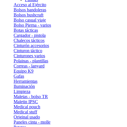
Acceso al Ejército
Bolsos bandoleras
Bolsos bushcraft
Bolso casual viaje
Bolso Pierna - varios
Botas tácticas
Cargador - pistola
Chalecos tácticos
Cinturón accesorios
Cinturon táctico
Cinturones varios
Polainas - plantillas
Correas - lanyard
Equipo K9
Gafas
Herramientas
Iluminación
Limpieza
Maletas - bolso TR
Maletin IPSC
Medical pouch
Medical stuff
Original usado
Paneles cinta - molle