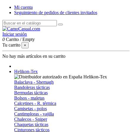
Mi cuenta
Seguimiento de pedidos de clientes invitados
Iniciar sesión
0
Carrito
/
Empty
Tu carrito
×
No hay más artículos en su carrito
Helikon-Tex
Balaclava - Shemagh
Bandoleras tácticas
Bermudas tácticas
Bolsos - maletas
Calcetines - R. térmica
Camisetas - polos
Cantimploras - vajilla
Chalecos - Sniper
Chaquetas tácticas
Cinturones tácticos