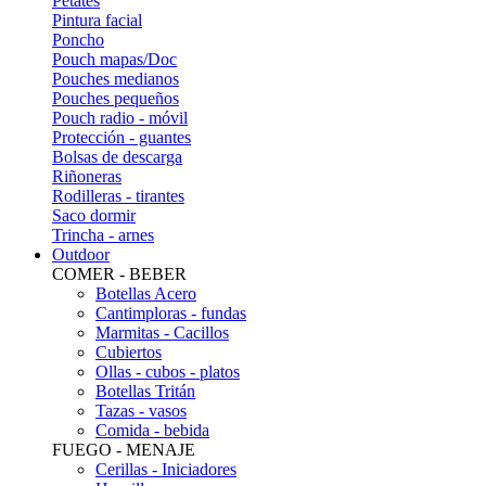
Petates
Pintura facial
Poncho
Pouch mapas/Doc
Pouches medianos
Pouches pequeños
Pouch radio - móvil
Protección - guantes
Bolsas de descarga
Riñoneras
Rodilleras - tirantes
Saco dormir
Trincha - arnes
Outdoor
COMER - BEBER
Botellas Acero
Cantimploras - fundas
Marmitas - Cacillos
Cubiertos
Ollas - cubos - platos
Botellas Tritán
Tazas - vasos
Comida - bebida
FUEGO - MENAJE
Cerillas - Iniciadores