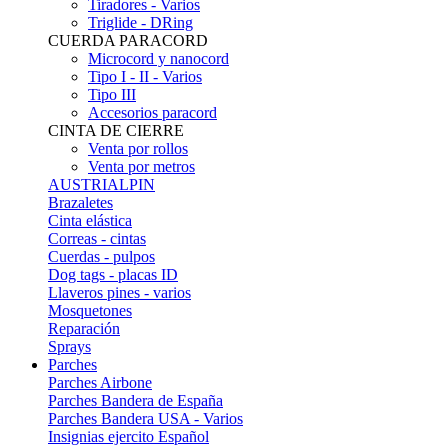
Tiradores - Varios
Triglide - DRing
CUERDA PARACORD
Microcord y nanocord
Tipo I - II - Varios
Tipo III
Accesorios paracord
CINTA DE CIERRE
Venta por rollos
Venta por metros
AUSTRIALPIN
Brazaletes
Cinta elástica
Correas - cintas
Cuerdas - pulpos
Dog tags - placas ID
Llaveros pines - varios
Mosquetones
Reparación
Sprays
Parches
Parches Airbone
Parches Bandera de España
Parches Bandera USA - Varios
Insignias ejercito Español