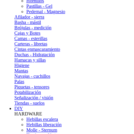
Hornillos
Pastillas - Gel
Pedernal - Magnesio
Afilador - sierra
Basha - mástil
Brújulas - medición
Cajas y Botes
Camas - esterillas
Carteras - libretas
Cintas enmascaramiento
Duchas - Hidratación
Hamacas y sillas
Higiene
Mantas
Navajas - cuchillos
Palas
Piquetas - tensores
Potabilización
Señalización / visión
Tiendas - suelos
DIY
HARDWARE
Hebillas escalera
Hebillas liberación
Molle - Sternum