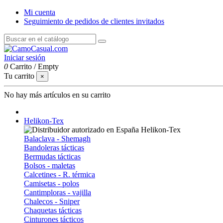
Mi cuenta
Seguimiento de pedidos de clientes invitados
Iniciar sesión
0
Carrito
/
Empty
Tu carrito
×
No hay más artículos en su carrito
Helikon-Tex
Balaclava - Shemagh
Bandoleras tácticas
Bermudas tácticas
Bolsos - maletas
Calcetines - R. térmica
Camisetas - polos
Cantimploras - vajilla
Chalecos - Sniper
Chaquetas tácticas
Cinturones tácticos