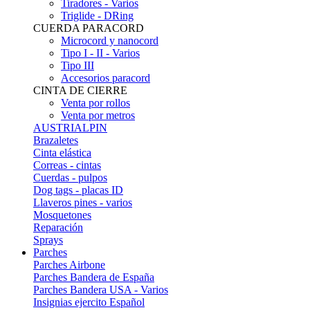
Tiradores - Varios
Triglide - DRing
CUERDA PARACORD
Microcord y nanocord
Tipo I - II - Varios
Tipo III
Accesorios paracord
CINTA DE CIERRE
Venta por rollos
Venta por metros
AUSTRIALPIN
Brazaletes
Cinta elástica
Correas - cintas
Cuerdas - pulpos
Dog tags - placas ID
Llaveros pines - varios
Mosquetones
Reparación
Sprays
Parches
Parches Airbone
Parches Bandera de España
Parches Bandera USA - Varios
Insignias ejercito Español