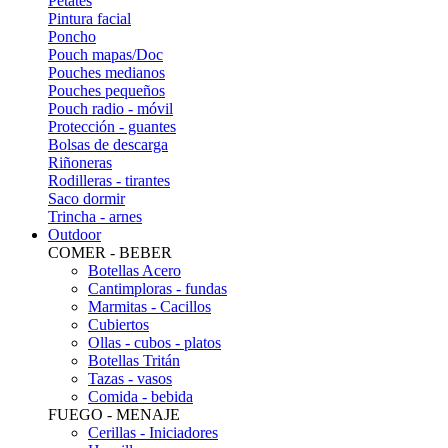
Petates
Pintura facial
Poncho
Pouch mapas/Doc
Pouches medianos
Pouches pequeños
Pouch radio - móvil
Protección - guantes
Bolsas de descarga
Riñoneras
Rodilleras - tirantes
Saco dormir
Trincha - arnes
Outdoor
COMER - BEBER
Botellas Acero
Cantimploras - fundas
Marmitas - Cacillos
Cubiertos
Ollas - cubos - platos
Botellas Tritán
Tazas - vasos
Comida - bebida
FUEGO - MENAJE
Cerillas - Iniciadores