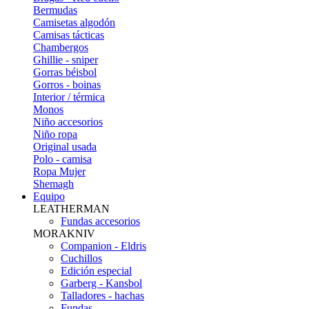
Bermudas
Camisetas algodón
Camisas tácticas
Chambergos
Ghillie - sniper
Gorras béisbol
Gorros - boinas
Interior / térmica
Monos
Niño accesorios
Niño ropa
Original usada
Polo - camisa
Ropa Mujer
Shemagh
Equipo
LEATHERMAN
Fundas accesorios
MORAKNIV
Companion - Eldris
Cuchillos
Edición especial
Garberg - Kansbol
Talladores - hachas
Fundas