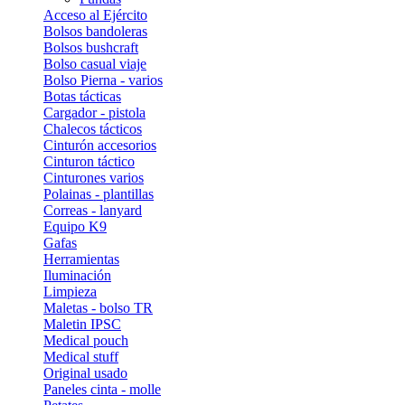
Acceso al Ejército
Bolsos bandoleras
Bolsos bushcraft
Bolso casual viaje
Bolso Pierna - varios
Botas tácticas
Cargador - pistola
Chalecos tácticos
Cinturón accesorios
Cinturon táctico
Cinturones varios
Polainas - plantillas
Correas - lanyard
Equipo K9
Gafas
Herramientas
Iluminación
Limpieza
Maletas - bolso TR
Maletin IPSC
Medical pouch
Medical stuff
Original usado
Paneles cinta - molle