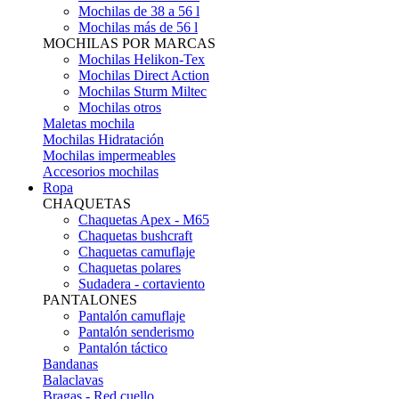
Mochilas de 38 a 56 l
Mochilas más de 56 l
MOCHILAS POR MARCAS
Mochilas Helikon-Tex
Mochilas Direct Action
Mochilas Sturm Miltec
Mochilas otros
Maletas mochila
Mochilas Hidratación
Mochilas impermeables
Accesorios mochilas
Ropa
CHAQUETAS
Chaquetas Apex - M65
Chaquetas bushcraft
Chaquetas camuflaje
Chaquetas polares
Sudadera - cortaviento
PANTALONES
Pantalón camuflaje
Pantalón senderismo
Pantalón táctico
Bandanas
Balaclavas
Bragas - Red cuello