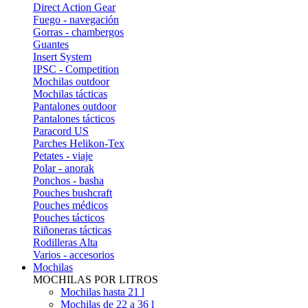
Direct Action Gear
Fuego - navegación
Gorras - chambergos
Guantes
Insert System
IPSC - Competition
Mochilas outdoor
Mochilas tácticas
Pantalones outdoor
Pantalones tácticos
Paracord US
Parches Helikon-Tex
Petates - viaje
Polar - anorak
Ponchos - basha
Pouches bushcraft
Pouches médicos
Pouches tácticos
Riñoneras tácticas
Rodilleras Alta
Varios - accesorios
Mochilas
MOCHILAS POR LITROS
Mochilas hasta 21 l
Mochilas de 22 a 36 l