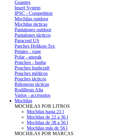
Guantes
Insert System
IPSC - Competition
Mochilas outdoor
Mochilas tácticas
Pantalones outdoor
Pantalones tácticos
Paracord US
Parches Helikon-Tex
Petates - viaje
Polar - anorak
Ponchos - basha
Pouches bushcraft
Pouches médicos
Pouches tácticos
Riñoneras tácticas
Rodilleras Alta
Varios - accesorios
Mochilas
MOCHILAS POR LITROS
Mochilas hasta 21 l
Mochilas de 22 a 36 l
Mochilas de 38 a 56 l
Mochilas más de 56 l
MOCHILAS POR MARCAS