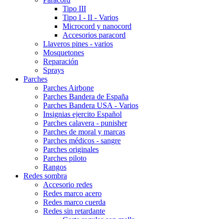
Tipo III
Tipo I - II - Varios
Microcord y nanocord
Accesorios paracord
Llaveros pines - varios
Mosquetones
Reparación
Sprays
Parches
Parches Airbone
Parches Bandera de España
Parches Bandera USA - Varios
Insignias ejercito Español
Parches calavera - punisher
Parches de moral y marcas
Parches médicos - sangre
Parches originales
Parches piloto
Rangos
Redes sombra
Accesorio redes
Redes marco acero
Redes marco cuerda
Redes sin retardante