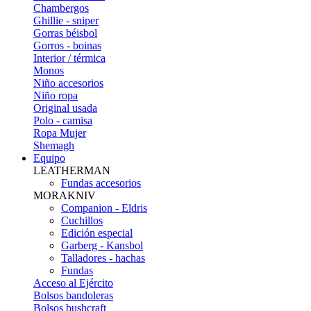
Chambergos
Ghillie - sniper
Gorras béisbol
Gorros - boinas
Interior / térmica
Monos
Niño accesorios
Niño ropa
Original usada
Polo - camisa
Ropa Mujer
Shemagh
Equipo
LEATHERMAN
Fundas accesorios
MORAKNIV
Companion - Eldris
Cuchillos
Edición especial
Garberg - Kansbol
Talladores - hachas
Fundas
Acceso al Ejército
Bolsos bandoleras
Bolsos bushcraft