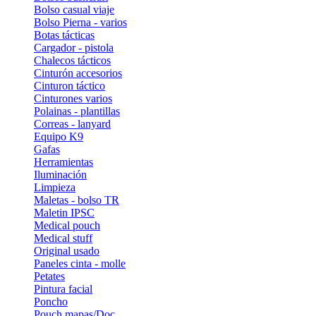
Bolso casual viaje
Bolso Pierna - varios
Botas tácticas
Cargador - pistola
Chalecos tácticos
Cinturón accesorios
Cinturon táctico
Cinturones varios
Polainas - plantillas
Correas - lanyard
Equipo K9
Gafas
Herramientas
Iluminación
Limpieza
Maletas - bolso TR
Maletin IPSC
Medical pouch
Medical stuff
Original usado
Paneles cinta - molle
Petates
Pintura facial
Poncho
Pouch mapas/Doc