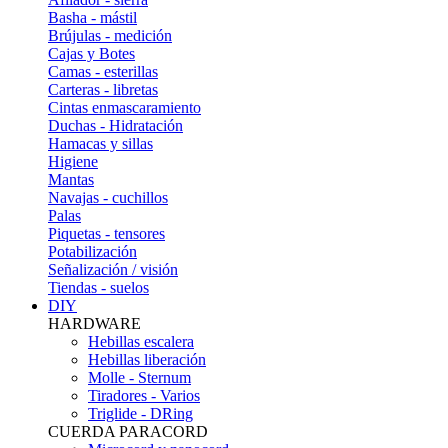
Basha - mástil
Brújulas - medición
Cajas y Botes
Camas - esterillas
Carteras - libretas
Cintas enmascaramiento
Duchas - Hidratación
Hamacas y sillas
Higiene
Mantas
Navajas - cuchillos
Palas
Piquetas - tensores
Potabilización
Señalización / visión
Tiendas - suelos
DIY
HARDWARE
Hebillas escalera
Hebillas liberación
Molle - Sternum
Tiradores - Varios
Triglide - DRing
CUERDA PARACORD