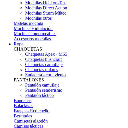
Mochilas Helikon-Tex
Mochilas Direct Action
Mochilas Sturm Miltec
Mochilas otros
Maletas mochila
Mochilas Hidratación
Mochilas impermeables
Accesorios mochilas
Ropa
CHAQUETAS
Chaquetas Apex - M65
Chaquetas bushcraft
Chaquetas camuflaje
Chaquetas polares
Sudadera - cortaviento
PANTALONES
Pantalón camuflaje
Pantalón senderismo
Pantalón táctico
Bandanas
Balaclavas
Bragas - Red cuello
Bermudas
Camisetas algodón
Camisas tácticas