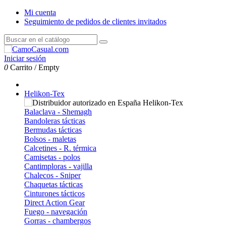
Mi cuenta
Seguimiento de pedidos de clientes invitados
Iniciar sesión
0
Carrito
/
Empty
Helikon-Tex
Balaclava - Shemagh
Bandoleras tácticas
Bermudas tácticas
Bolsos - maletas
Calcetines - R. térmica
Camisetas - polos
Cantimploras - vajilla
Chalecos - Sniper
Chaquetas tácticas
Cinturones tácticos
Direct Action Gear
Fuego - navegación
Gorras - chambergos