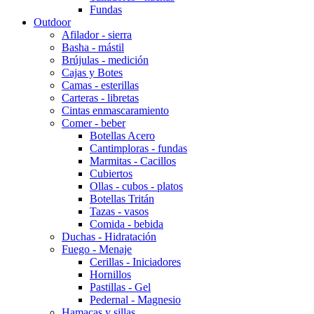
Fundas
Outdoor
Afilador - sierra
Basha - mástil
Brújulas - medición
Cajas y Botes
Camas - esterillas
Carteras - libretas
Cintas enmascaramiento
Comer - beber
Botellas Acero
Cantimploras - fundas
Marmitas - Cacillos
Cubiertos
Ollas - cubos - platos
Botellas Tritán
Tazas - vasos
Comida - bebida
Duchas - Hidratación
Fuego - Menaje
Cerillas - Iniciadores
Hornillos
Pastillas - Gel
Pedernal - Magnesio
Hamacas y sillas