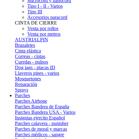
Microcord y nanocord
Tipo I - II - Varios
Tipo III
Accesorios paracord
CINTA DE CIERRE
Venta por rollos
Venta por metros
AUSTRIALPIN
Brazaletes
Cinta elástica
Correas - cintas
Cuerdas - pulpos
Dog tags - placas ID
Llaveros pines - varios
Mosquetones
Reparación
Sprays
Parches
Parches Airbone
Parches Bandera de España
Parches Bandera USA - Varios
Insignias ejercito Español
Parches calavera - punisher
Parches de moral y marcas
Parches médicos - sangre