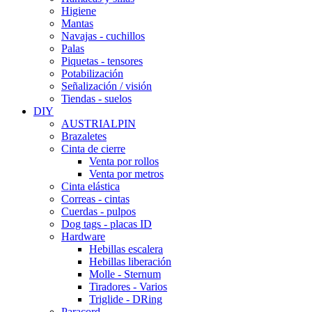
Higiene
Mantas
Navajas - cuchillos
Palas
Piquetas - tensores
Potabilización
Señalización / visión
Tiendas - suelos
DIY
AUSTRIALPIN
Brazaletes
Cinta de cierre
Venta por rollos
Venta por metros
Cinta elástica
Correas - cintas
Cuerdas - pulpos
Dog tags - placas ID
Hardware
Hebillas escalera
Hebillas liberación
Molle - Sternum
Tiradores - Varios
Triglide - DRing
Paracord