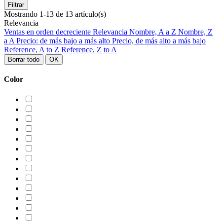
Filtrar
Mostrando 1-13 de 13 artículo(s)
Relevancia
Ventas en orden decreciente
Relevancia
Nombre, A a Z
Nombre, Z
a A
Precio: de más bajo a más alto
Precio, de más alto a más bajo
Reference, A to Z
Reference, Z to A
Borrar todo
OK
Color