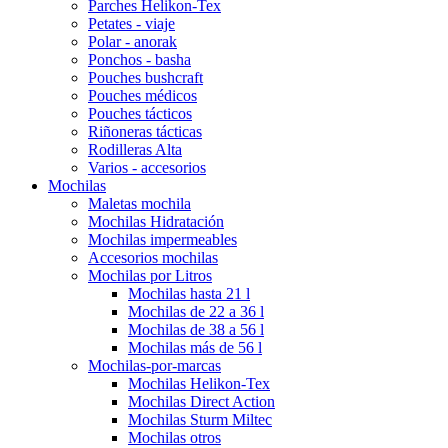
Parches Helikon-Tex
Petates - viaje
Polar - anorak
Ponchos - basha
Pouches bushcraft
Pouches médicos
Pouches tácticos
Riñoneras tácticas
Rodilleras Alta
Varios - accesorios
Mochilas
Maletas mochila
Mochilas Hidratación
Mochilas impermeables
Accesorios mochilas
Mochilas por Litros
Mochilas hasta 21 l
Mochilas de 22 a 36 l
Mochilas de 38 a 56 l
Mochilas más de 56 l
Mochilas-por-marcas
Mochilas Helikon-Tex
Mochilas Direct Action
Mochilas Sturm Miltec
Mochilas otros