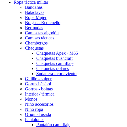
Ropa táctica militar
Bandanas
Balaclavas
Ropa Mujer
Bragas - Red cuello
Bermudas
Camisetas algodón
Camisas tácticas
Chambergos
Chaquetas
Chaquetas Apex - M65
Chaquetas bushcraft
Chaquetas camuflaje
Chaquetas polares
Sudadera - cortaviento
Ghillie - sniper
Gorras béisbol
Gorros - boinas
Interior / térmica
Monos
Niño accesorios
Niño ropa
Original usada
Pantalones
Pantalón camuflaje