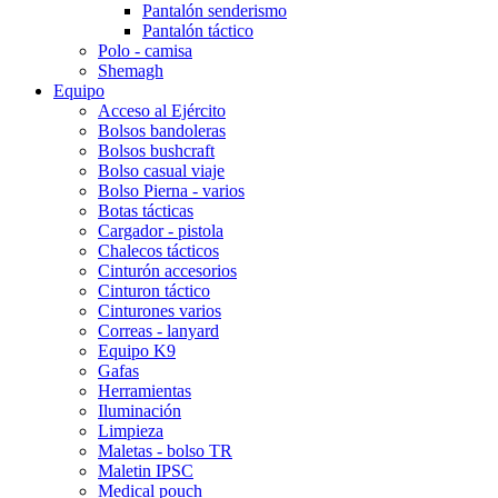
Pantalón senderismo
Pantalón táctico
Polo - camisa
Shemagh
Equipo
Acceso al Ejército
Bolsos bandoleras
Bolsos bushcraft
Bolso casual viaje
Bolso Pierna - varios
Botas tácticas
Cargador - pistola
Chalecos tácticos
Cinturón accesorios
Cinturon táctico
Cinturones varios
Correas - lanyard
Equipo K9
Gafas
Herramientas
Iluminación
Limpieza
Maletas - bolso TR
Maletin IPSC
Medical pouch