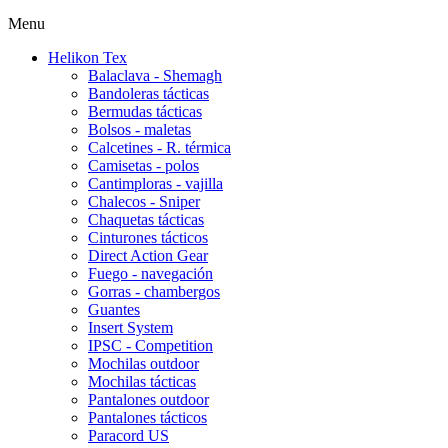
Menu
Helikon Tex
Balaclava - Shemagh
Bandoleras tácticas
Bermudas tácticas
Bolsos - maletas
Calcetines - R. térmica
Camisetas - polos
Cantimploras - vajilla
Chalecos - Sniper
Chaquetas tácticas
Cinturones tácticos
Direct Action Gear
Fuego - navegación
Gorras - chambergos
Guantes
Insert System
IPSC - Competition
Mochilas outdoor
Mochilas tácticas
Pantalones outdoor
Pantalones tácticos
Paracord US