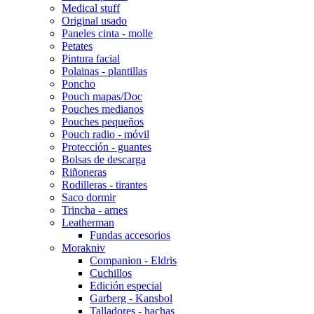
Medical stuff
Original usado
Paneles cinta - molle
Petates
Pintura facial
Polainas - plantillas
Poncho
Pouch mapas/Doc
Pouches medianos
Pouches pequeños
Pouch radio - móvil
Protección - guantes
Bolsas de descarga
Riñoneras
Rodilleras - tirantes
Saco dormir
Trincha - arnes
Leatherman
Fundas accesorios
Morakniv
Companion - Eldris
Cuchillos
Edición especial
Garberg - Kansbol
Talladores - hachas