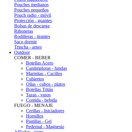
Pouches medianos
Pouches pequeños
Pouch radio - móvil
Protección - guantes
Bolsas de descarga
Riñoneras
Rodilleras - tirantes
Saco dormir
Trincha - arnes
Outdoor
COMER - BEBER
Botellas Acero
Cantimploras - fundas
Marmitas - Cacillos
Cubiertos
Ollas - cubos - platos
Botellas Tritán
Tazas - vasos
Comida - bebida
FUEGO - MENAJE
Cerillas - Iniciadores
Hornillos
Pastillas - Gel
Pedernal - Magnesio
Afilador - sierra