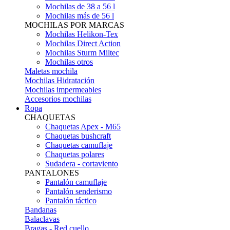
Mochilas de 38 a 56 l
Mochilas más de 56 l
MOCHILAS POR MARCAS
Mochilas Helikon-Tex
Mochilas Direct Action
Mochilas Sturm Miltec
Mochilas otros
Maletas mochila
Mochilas Hidratación
Mochilas impermeables
Accesorios mochilas
Ropa
CHAQUETAS
Chaquetas Apex - M65
Chaquetas bushcraft
Chaquetas camuflaje
Chaquetas polares
Sudadera - cortaviento
PANTALONES
Pantalón camuflaje
Pantalón senderismo
Pantalón táctico
Bandanas
Balaclavas
Bragas - Red cuello