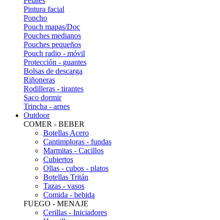
Petates
Pintura facial
Poncho
Pouch mapas/Doc
Pouches medianos
Pouches pequeños
Pouch radio - móvil
Protección - guantes
Bolsas de descarga
Riñoneras
Rodilleras - tirantes
Saco dormir
Trincha - arnes
Outdoor
COMER - BEBER
Botellas Acero
Cantimploras - fundas
Marmitas - Cacillos
Cubiertos
Ollas - cubos - platos
Botellas Tritán
Tazas - vasos
Comida - bebida
FUEGO - MENAJE
Cerillas - Iniciadores