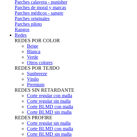
Parches calavera - punisher
Parches de moral y marcas
Parches médicos - sangre
Parches originales
Parches piloto
Rangos
Redes
REDES POR COLOR
Beige
Blanca
Verde
Otros colores
REDES POR TEJIDO
Sunbreeze
Vinilo
Premium
REDES SIN RETARDANTE
Corte regular con malla
Corte regular sin malla
Corte BLMD con malla
Corte BLMD sin malla
REDES PROFIRE
Corte regular sin malla
Corte BLMD con malla
Corte BLMD sin malla