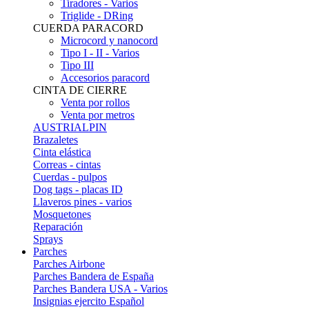
Tiradores - Varios
Triglide - DRing
CUERDA PARACORD
Microcord y nanocord
Tipo I - II - Varios
Tipo III
Accesorios paracord
CINTA DE CIERRE
Venta por rollos
Venta por metros
AUSTRIALPIN
Brazaletes
Cinta elástica
Correas - cintas
Cuerdas - pulpos
Dog tags - placas ID
Llaveros pines - varios
Mosquetones
Reparación
Sprays
Parches
Parches Airbone
Parches Bandera de España
Parches Bandera USA - Varios
Insignias ejercito Español