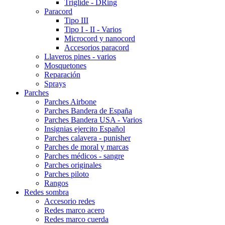
Triglide - DRing
Paracord
Tipo III
Tipo I - II - Varios
Microcord y nanocord
Accesorios paracord
Llaveros pines - varios
Mosquetones
Reparación
Sprays
Parches
Parches Airbone
Parches Bandera de España
Parches Bandera USA - Varios
Insignias ejercito Español
Parches calavera - punisher
Parches de moral y marcas
Parches médicos - sangre
Parches originales
Parches piloto
Rangos
Redes sombra
Accesorio redes
Redes marco acero
Redes marco cuerda