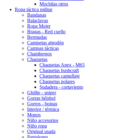
Mochilas otros
Ropa táctica militar
Bandanas
Balaclavas
Ropa Mujer
Bragas - Red cuello
Bermudas
Camisetas algodón
Camisas tácticas
Chambergos
Chaquetas
Chaquetas Apex - M65
Chaquetas bushcraft
Chaquetas camuflaje
Chaquetas polares
Sudadera - cortaviento
Ghillie - sniper
Gorras béisbol
Gorros - boinas
Interior / térmica
Monos
Niño accesorios
Niño ropa
Original usada
Pantalones