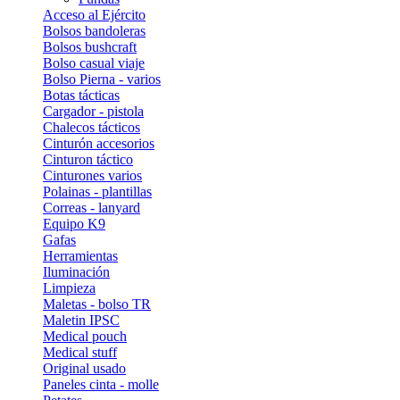
Acceso al Ejército
Bolsos bandoleras
Bolsos bushcraft
Bolso casual viaje
Bolso Pierna - varios
Botas tácticas
Cargador - pistola
Chalecos tácticos
Cinturón accesorios
Cinturon táctico
Cinturones varios
Polainas - plantillas
Correas - lanyard
Equipo K9
Gafas
Herramientas
Iluminación
Limpieza
Maletas - bolso TR
Maletin IPSC
Medical pouch
Medical stuff
Original usado
Paneles cinta - molle