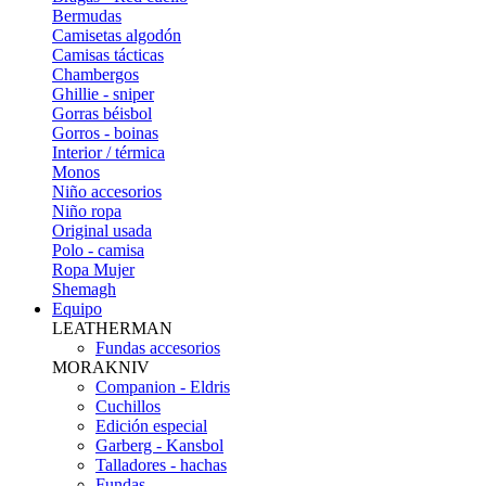
Bermudas
Camisetas algodón
Camisas tácticas
Chambergos
Ghillie - sniper
Gorras béisbol
Gorros - boinas
Interior / térmica
Monos
Niño accesorios
Niño ropa
Original usada
Polo - camisa
Ropa Mujer
Shemagh
Equipo
LEATHERMAN
Fundas accesorios
MORAKNIV
Companion - Eldris
Cuchillos
Edición especial
Garberg - Kansbol
Talladores - hachas
Fundas