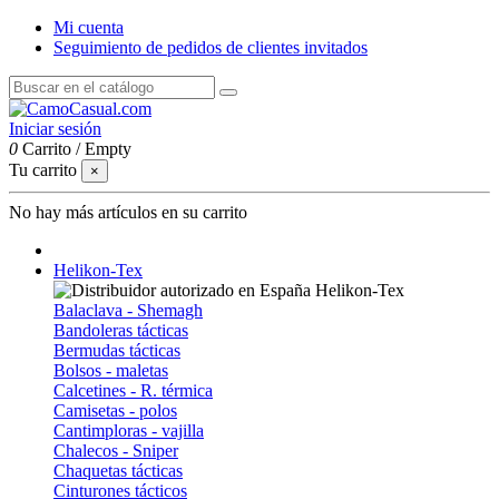
Mi cuenta
Seguimiento de pedidos de clientes invitados
Iniciar sesión
0
Carrito
/
Empty
Tu carrito
×
No hay más artículos en su carrito
Helikon-Tex
Balaclava - Shemagh
Bandoleras tácticas
Bermudas tácticas
Bolsos - maletas
Calcetines - R. térmica
Camisetas - polos
Cantimploras - vajilla
Chalecos - Sniper
Chaquetas tácticas
Cinturones tácticos