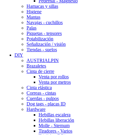
Pedernal - Magnesio
Hamacas y sillas
Higiene
Mantas
Navajas - cuchillos
Palas
Piquetas - tensores
Potabilización
Señalización / visión
Tiendas - suelos
DIY
AUSTRIALPIN
Brazaletes
Cinta de cierre
Venta por rollos
Venta por metros
Cinta elástica
Correas - cintas
Cuerdas - pulpos
Dog tags - placas ID
Hardware
Hebillas escalera
Hebillas liberación
Molle - Sternum
Tiradores - Varios