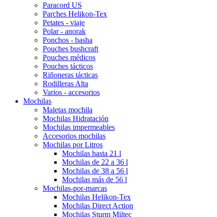
Paracord US
Parches Helikon-Tex
Petates - viaje
Polar - anorak
Ponchos - basha
Pouches bushcraft
Pouches médicos
Pouches tácticos
Riñoneras tácticas
Rodilleras Alta
Varios - accesorios
Mochilas
Maletas mochila
Mochilas Hidratación
Mochilas impermeables
Accesorios mochilas
Mochilas por Litros
Mochilas hasta 21 l
Mochilas de 22 a 36 l
Mochilas de 38 a 56 l
Mochilas más de 56 l
Mochilas-por-marcas
Mochilas Helikon-Tex
Mochilas Direct Action
Mochilas Sturm Miltec