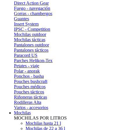
Direct Action Gear
Fuego - navegación
Gorras - chambergos
Guantes
Insert System
IPSC - Competition
Mochilas outdoor
Mochilas tácticas
Pantalones outdoor
Pantalones tácticos
Paracord US
Parches Helikon-Tex
Petates - viaje
Polar - anorak
Ponchos - basha
Pouches bushcraft
Pouches médicos
Pouches tácticos
Riñoneras tácticas
Rodilleras Alta
Varios - accesorios
Mochilas
MOCHILAS POR LITROS
Mochilas hasta 21 l
Mochilas de 22 a 36 l