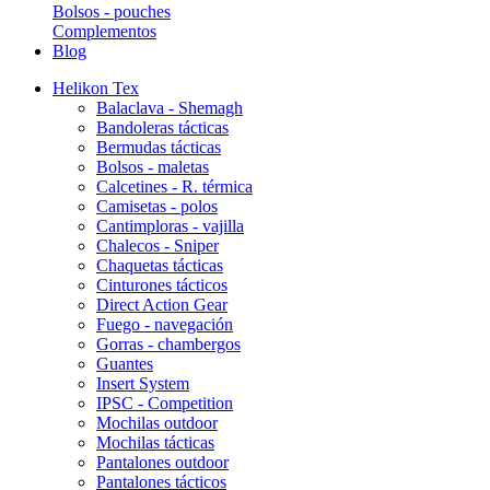
Bolsos - pouches
Complementos
Blog
Helikon Tex
Balaclava - Shemagh
Bandoleras tácticas
Bermudas tácticas
Bolsos - maletas
Calcetines - R. térmica
Camisetas - polos
Cantimploras - vajilla
Chalecos - Sniper
Chaquetas tácticas
Cinturones tácticos
Direct Action Gear
Fuego - navegación
Gorras - chambergos
Guantes
Insert System
IPSC - Competition
Mochilas outdoor
Mochilas tácticas
Pantalones outdoor
Pantalones tácticos