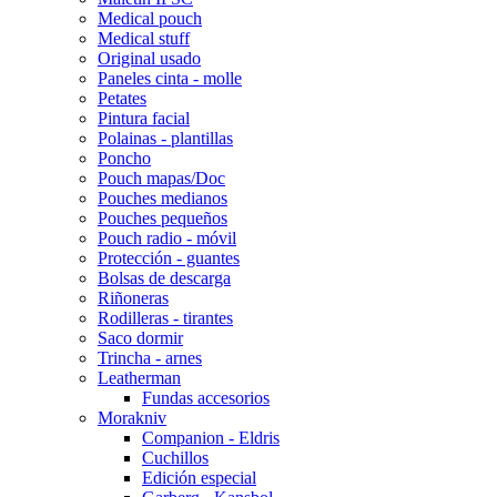
Medical pouch
Medical stuff
Original usado
Paneles cinta - molle
Petates
Pintura facial
Polainas - plantillas
Poncho
Pouch mapas/Doc
Pouches medianos
Pouches pequeños
Pouch radio - móvil
Protección - guantes
Bolsas de descarga
Riñoneras
Rodilleras - tirantes
Saco dormir
Trincha - arnes
Leatherman
Fundas accesorios
Morakniv
Companion - Eldris
Cuchillos
Edición especial