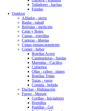
Garberg - Kansbol
Talladores - hachas
Fundas
Outdoor
Afilador - sierra
Basha - mástil
Brújulas - medición
Cajas y Botes
Camas - esterillas
Carteras - libretas
Cintas enmascaramiento
Comer - beber
Botellas Acero
Cantimploras - fundas
Marmitas - Cacillos
Cubiertos
Ollas - cubos - platos
Botellas Tritán
Tazas - vasos
Comida - bebida
Duchas - Hidratación
Fuego - Menaje
Cerillas - Iniciadores
Hornillos
Pastillas - Gel