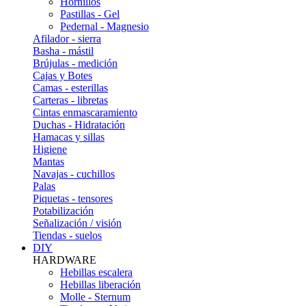
Hornillos
Pastillas - Gel
Pedernal - Magnesio
Afilador - sierra
Basha - mástil
Brújulas - medición
Cajas y Botes
Camas - esterillas
Carteras - libretas
Cintas enmascaramiento
Duchas - Hidratación
Hamacas y sillas
Higiene
Mantas
Navajas - cuchillos
Palas
Piquetas - tensores
Potabilización
Señalización / visión
Tiendas - suelos
DIY
HARDWARE
Hebillas escalera
Hebillas liberación
Molle - Sternum