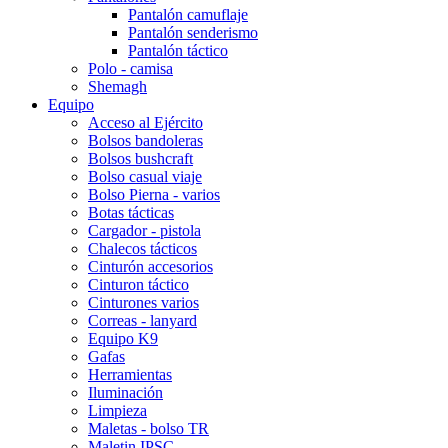
Pantalón camuflaje
Pantalón senderismo
Pantalón táctico
Polo - camisa
Shemagh
Equipo
Acceso al Ejército
Bolsos bandoleras
Bolsos bushcraft
Bolso casual viaje
Bolso Pierna - varios
Botas tácticas
Cargador - pistola
Chalecos tácticos
Cinturón accesorios
Cinturon táctico
Cinturones varios
Correas - lanyard
Equipo K9
Gafas
Herramientas
Iluminación
Limpieza
Maletas - bolso TR
Maletin IPSC