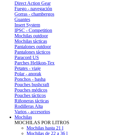
Direct Action Gear
Fuego - navegación
Gorras - chambergos
Guantes
Insert System
IPSC - Competition
Mochilas outdoor
Mochilas tácticas
Pantalones outdoor
Pantalones tácticos
Paracord US
Parches Helikon-Tex
Petates - viaje
Polar - anorak
Ponchos - basha
Pouches bushcraft
Pouches médicos
Pouches tácticos
Riñoneras tácticas
Rodilleras Alta
Varios - accesorios
Mochilas
MOCHILAS POR LITROS
Mochilas hasta 21 l
Mochilas de 22 a 36 l