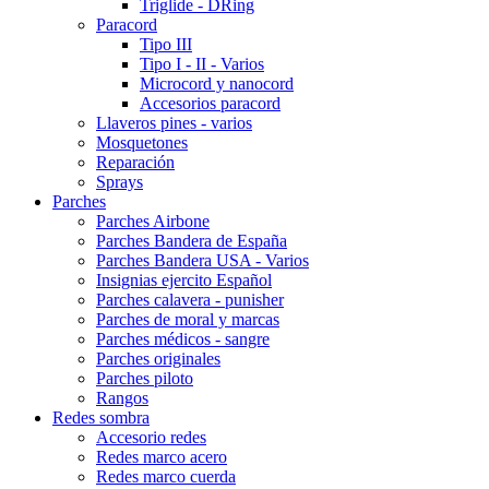
Triglide - DRing
Paracord
Tipo III
Tipo I - II - Varios
Microcord y nanocord
Accesorios paracord
Llaveros pines - varios
Mosquetones
Reparación
Sprays
Parches
Parches Airbone
Parches Bandera de España
Parches Bandera USA - Varios
Insignias ejercito Español
Parches calavera - punisher
Parches de moral y marcas
Parches médicos - sangre
Parches originales
Parches piloto
Rangos
Redes sombra
Accesorio redes
Redes marco acero
Redes marco cuerda