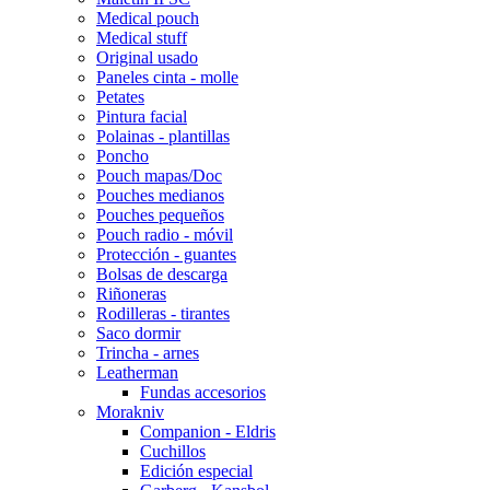
Medical pouch
Medical stuff
Original usado
Paneles cinta - molle
Petates
Pintura facial
Polainas - plantillas
Poncho
Pouch mapas/Doc
Pouches medianos
Pouches pequeños
Pouch radio - móvil
Protección - guantes
Bolsas de descarga
Riñoneras
Rodilleras - tirantes
Saco dormir
Trincha - arnes
Leatherman
Fundas accesorios
Morakniv
Companion - Eldris
Cuchillos
Edición especial