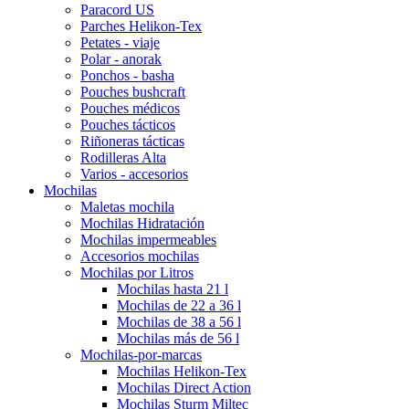
Paracord US
Parches Helikon-Tex
Petates - viaje
Polar - anorak
Ponchos - basha
Pouches bushcraft
Pouches médicos
Pouches tácticos
Riñoneras tácticas
Rodilleras Alta
Varios - accesorios
Mochilas
Maletas mochila
Mochilas Hidratación
Mochilas impermeables
Accesorios mochilas
Mochilas por Litros
Mochilas hasta 21 l
Mochilas de 22 a 36 l
Mochilas de 38 a 56 l
Mochilas más de 56 l
Mochilas-por-marcas
Mochilas Helikon-Tex
Mochilas Direct Action
Mochilas Sturm Miltec