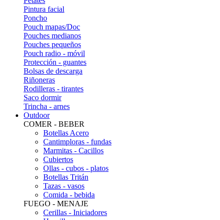
Petates
Pintura facial
Poncho
Pouch mapas/Doc
Pouches medianos
Pouches pequeños
Pouch radio - móvil
Protección - guantes
Bolsas de descarga
Riñoneras
Rodilleras - tirantes
Saco dormir
Trincha - arnes
Outdoor
COMER - BEBER
Botellas Acero
Cantimploras - fundas
Marmitas - Cacillos
Cubiertos
Ollas - cubos - platos
Botellas Tritán
Tazas - vasos
Comida - bebida
FUEGO - MENAJE
Cerillas - Iniciadores