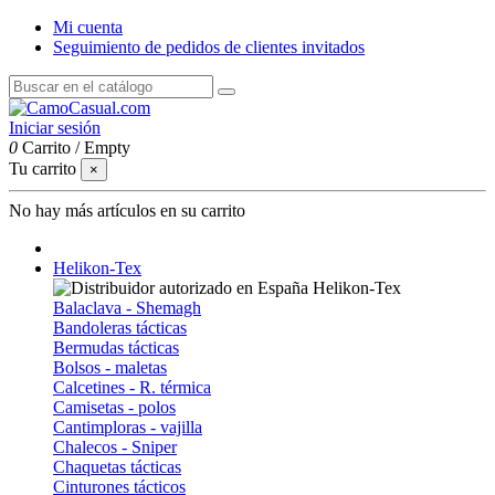
Mi cuenta
Seguimiento de pedidos de clientes invitados
Iniciar sesión
0
Carrito
/
Empty
Tu carrito
×
No hay más artículos en su carrito
Helikon-Tex
Balaclava - Shemagh
Bandoleras tácticas
Bermudas tácticas
Bolsos - maletas
Calcetines - R. térmica
Camisetas - polos
Cantimploras - vajilla
Chalecos - Sniper
Chaquetas tácticas
Cinturones tácticos