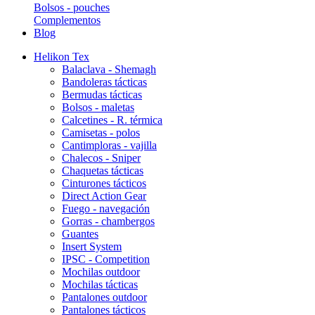
Bolsos - pouches
Complementos
Blog
Helikon Tex
Balaclava - Shemagh
Bandoleras tácticas
Bermudas tácticas
Bolsos - maletas
Calcetines - R. térmica
Camisetas - polos
Cantimploras - vajilla
Chalecos - Sniper
Chaquetas tácticas
Cinturones tácticos
Direct Action Gear
Fuego - navegación
Gorras - chambergos
Guantes
Insert System
IPSC - Competition
Mochilas outdoor
Mochilas tácticas
Pantalones outdoor
Pantalones tácticos