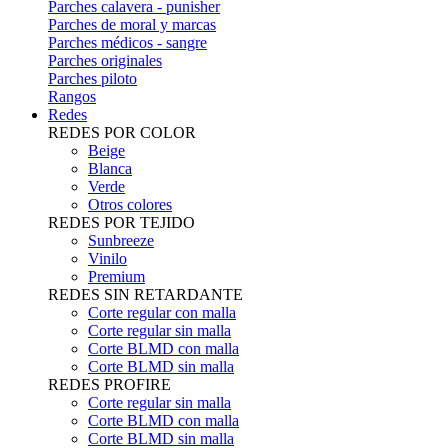
Parches calavera - punisher
Parches de moral y marcas
Parches médicos - sangre
Parches originales
Parches piloto
Rangos
Redes
REDES POR COLOR
Beige
Blanca
Verde
Otros colores
REDES POR TEJIDO
Sunbreeze
Vinilo
Premium
REDES SIN RETARDANTE
Corte regular con malla
Corte regular sin malla
Corte BLMD con malla
Corte BLMD sin malla
REDES PROFIRE
Corte regular sin malla
Corte BLMD con malla
Corte BLMD sin malla