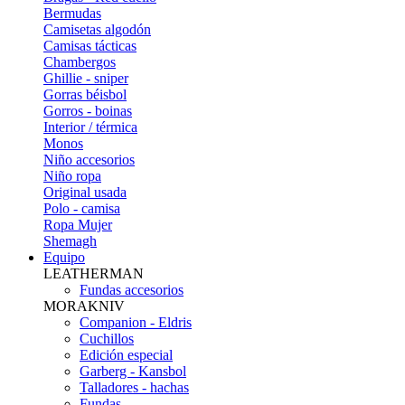
Bermudas
Camisetas algodón
Camisas tácticas
Chambergos
Ghillie - sniper
Gorras béisbol
Gorros - boinas
Interior / térmica
Monos
Niño accesorios
Niño ropa
Original usada
Polo - camisa
Ropa Mujer
Shemagh
Equipo
LEATHERMAN
Fundas accesorios
MORAKNIV
Companion - Eldris
Cuchillos
Edición especial
Garberg - Kansbol
Talladores - hachas
Fundas