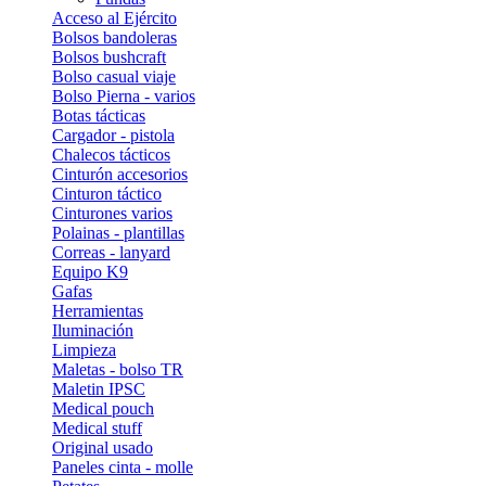
Acceso al Ejército
Bolsos bandoleras
Bolsos bushcraft
Bolso casual viaje
Bolso Pierna - varios
Botas tácticas
Cargador - pistola
Chalecos tácticos
Cinturón accesorios
Cinturon táctico
Cinturones varios
Polainas - plantillas
Correas - lanyard
Equipo K9
Gafas
Herramientas
Iluminación
Limpieza
Maletas - bolso TR
Maletin IPSC
Medical pouch
Medical stuff
Original usado
Paneles cinta - molle