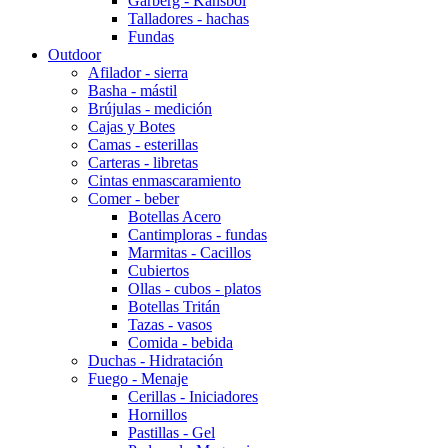
Garberg - Kansbol
Talladores - hachas
Fundas
Outdoor
Afilador - sierra
Basha - mástil
Brújulas - medición
Cajas y Botes
Camas - esterillas
Carteras - libretas
Cintas enmascaramiento
Comer - beber
Botellas Acero
Cantimploras - fundas
Marmitas - Cacillos
Cubiertos
Ollas - cubos - platos
Botellas Tritán
Tazas - vasos
Comida - bebida
Duchas - Hidratación
Fuego - Menaje
Cerillas - Iniciadores
Hornillos
Pastillas - Gel