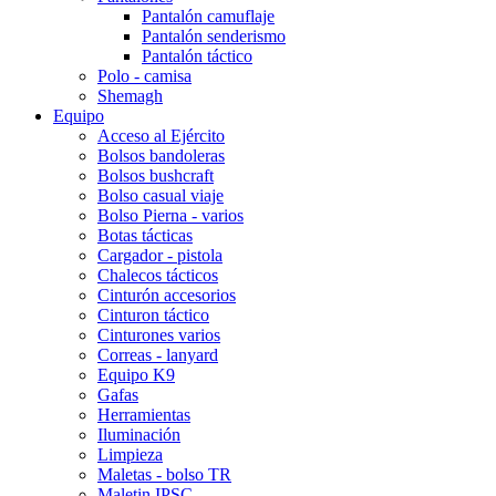
Pantalón camuflaje
Pantalón senderismo
Pantalón táctico
Polo - camisa
Shemagh
Equipo
Acceso al Ejército
Bolsos bandoleras
Bolsos bushcraft
Bolso casual viaje
Bolso Pierna - varios
Botas tácticas
Cargador - pistola
Chalecos tácticos
Cinturón accesorios
Cinturon táctico
Cinturones varios
Correas - lanyard
Equipo K9
Gafas
Herramientas
Iluminación
Limpieza
Maletas - bolso TR
Maletin IPSC