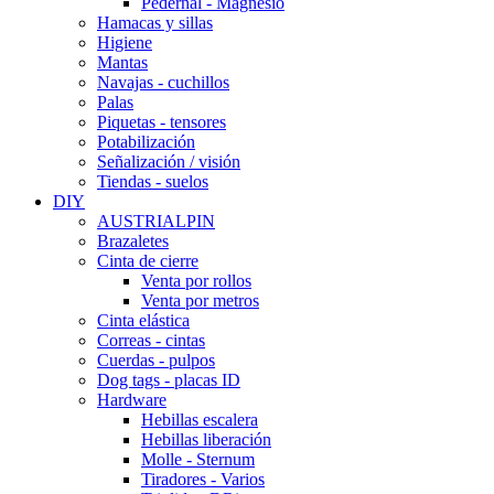
Pedernal - Magnesio
Hamacas y sillas
Higiene
Mantas
Navajas - cuchillos
Palas
Piquetas - tensores
Potabilización
Señalización / visión
Tiendas - suelos
DIY
AUSTRIALPIN
Brazaletes
Cinta de cierre
Venta por rollos
Venta por metros
Cinta elástica
Correas - cintas
Cuerdas - pulpos
Dog tags - placas ID
Hardware
Hebillas escalera
Hebillas liberación
Molle - Sternum
Tiradores - Varios