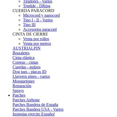
Tiradores - Varios
Triglide - DRing
CUERDA PARACORD
Microcord y nanocord
Tipo I - II - Varios
Tipo III
Accesorios paracord
CINTA DE CIERRE
Venta por rollos
Venta por metros
AUSTRIALPIN
Brazaletes
Cinta elástica
Correas - cintas
Cuerdas - pulpos
Dog tags - placas ID
Llaveros pines - varios
Mosquetones
Reparación
Sprays
Parches
Parches Airbone
Parches Bandera de España
Parches Bandera USA - Varios
Insignias ejercito Español