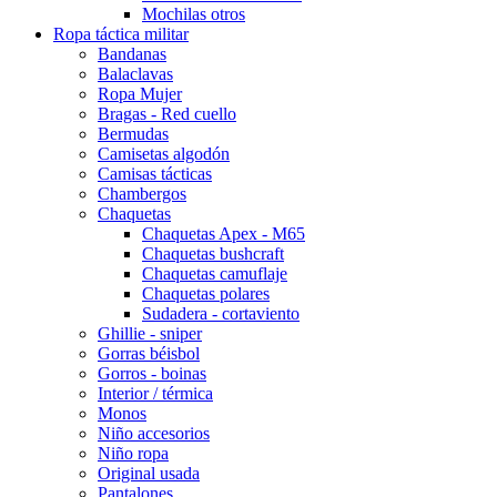
Mochilas otros
Ropa táctica militar
Bandanas
Balaclavas
Ropa Mujer
Bragas - Red cuello
Bermudas
Camisetas algodón
Camisas tácticas
Chambergos
Chaquetas
Chaquetas Apex - M65
Chaquetas bushcraft
Chaquetas camuflaje
Chaquetas polares
Sudadera - cortaviento
Ghillie - sniper
Gorras béisbol
Gorros - boinas
Interior / térmica
Monos
Niño accesorios
Niño ropa
Original usada
Pantalones