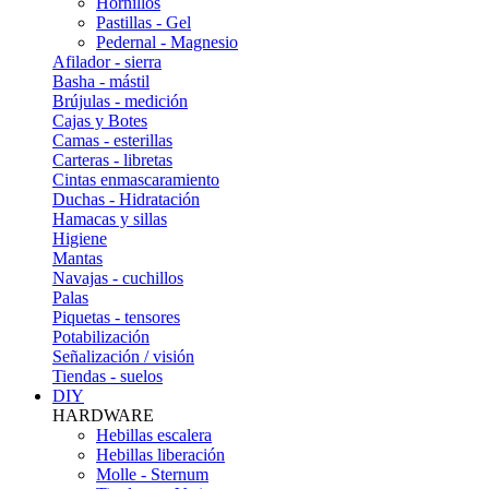
Hornillos
Pastillas - Gel
Pedernal - Magnesio
Afilador - sierra
Basha - mástil
Brújulas - medición
Cajas y Botes
Camas - esterillas
Carteras - libretas
Cintas enmascaramiento
Duchas - Hidratación
Hamacas y sillas
Higiene
Mantas
Navajas - cuchillos
Palas
Piquetas - tensores
Potabilización
Señalización / visión
Tiendas - suelos
DIY
HARDWARE
Hebillas escalera
Hebillas liberación
Molle - Sternum