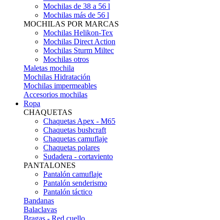
Mochilas de 38 a 56 l
Mochilas más de 56 l
MOCHILAS POR MARCAS
Mochilas Helikon-Tex
Mochilas Direct Action
Mochilas Sturm Miltec
Mochilas otros
Maletas mochila
Mochilas Hidratación
Mochilas impermeables
Accesorios mochilas
Ropa
CHAQUETAS
Chaquetas Apex - M65
Chaquetas bushcraft
Chaquetas camuflaje
Chaquetas polares
Sudadera - cortaviento
PANTALONES
Pantalón camuflaje
Pantalón senderismo
Pantalón táctico
Bandanas
Balaclavas
Bragas - Red cuello