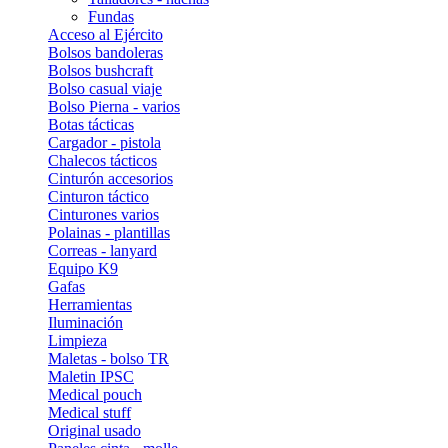
Fundas
Acceso al Ejército
Bolsos bandoleras
Bolsos bushcraft
Bolso casual viaje
Bolso Pierna - varios
Botas tácticas
Cargador - pistola
Chalecos tácticos
Cinturón accesorios
Cinturon táctico
Cinturones varios
Polainas - plantillas
Correas - lanyard
Equipo K9
Gafas
Herramientas
Iluminación
Limpieza
Maletas - bolso TR
Maletin IPSC
Medical pouch
Medical stuff
Original usado