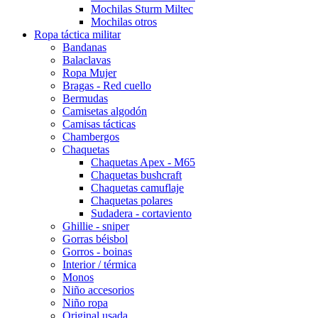
Mochilas Sturm Miltec
Mochilas otros
Ropa táctica militar
Bandanas
Balaclavas
Ropa Mujer
Bragas - Red cuello
Bermudas
Camisetas algodón
Camisas tácticas
Chambergos
Chaquetas
Chaquetas Apex - M65
Chaquetas bushcraft
Chaquetas camuflaje
Chaquetas polares
Sudadera - cortaviento
Ghillie - sniper
Gorras béisbol
Gorros - boinas
Interior / térmica
Monos
Niño accesorios
Niño ropa
Original usada