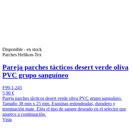
Disponible - en stock
Parches Helikon-Tex
Pareja parches tácticos desert verde oliva
PVC grupo sanguíneo
F99-1-245
5,90 €
Pareja parches tácticos desert verde oliva PVC grupo sanguíneo.
Tamaño 38 mm x 25 mm. Esquinas redondeadas, duradero y
terminación mate. Elija el tipo de sangre deseado en el selector que
aparece a continuación.
Vista