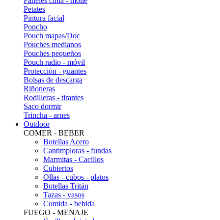
Paneles cinta - molle
Petates
Pintura facial
Poncho
Pouch mapas/Doc
Pouches medianos
Pouches pequeños
Pouch radio - móvil
Protección - guantes
Bolsas de descarga
Riñoneras
Rodilleras - tirantes
Saco dormir
Trincha - arnes
Outdoor
COMER - BEBER
Botellas Acero
Cantimploras - fundas
Marmitas - Cacillos
Cubiertos
Ollas - cubos - platos
Botellas Tritán
Tazas - vasos
Comida - bebida
FUEGO - MENAJE