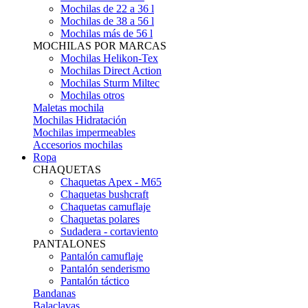
Mochilas de 22 a 36 l
Mochilas de 38 a 56 l
Mochilas más de 56 l
MOCHILAS POR MARCAS
Mochilas Helikon-Tex
Mochilas Direct Action
Mochilas Sturm Miltec
Mochilas otros
Maletas mochila
Mochilas Hidratación
Mochilas impermeables
Accesorios mochilas
Ropa
CHAQUETAS
Chaquetas Apex - M65
Chaquetas bushcraft
Chaquetas camuflaje
Chaquetas polares
Sudadera - cortaviento
PANTALONES
Pantalón camuflaje
Pantalón senderismo
Pantalón táctico
Bandanas
Balaclavas