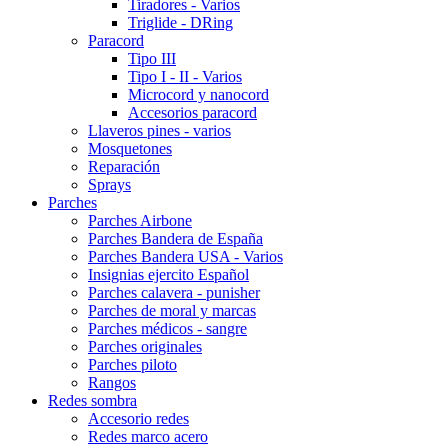
Tiradores - Varios
Triglide - DRing
Paracord
Tipo III
Tipo I - II - Varios
Microcord y nanocord
Accesorios paracord
Llaveros pines - varios
Mosquetones
Reparación
Sprays
Parches
Parches Airbone
Parches Bandera de España
Parches Bandera USA - Varios
Insignias ejercito Español
Parches calavera - punisher
Parches de moral y marcas
Parches médicos - sangre
Parches originales
Parches piloto
Rangos
Redes sombra
Accesorio redes
Redes marco acero