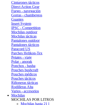
Cinturones tácticos
Direct Action Gear
Fuego - navegación
Gorras - chambergos
Guantes
Insert System
IPSC - Competition
Mochilas outdoor
Mochilas tácticas
Pantalones outdoor
Pantalones tácticos
Paracord US
Parches Helikon-Tex
Petates - viaje
Polar - anorak
Ponchos - basha
Pouches bushcraft
Pouches médicos
Pouches tácticos
Riñoneras tácticas
Rodilleras Alta
Varios - accesorios
Mochilas
MOCHILAS POR LITROS
Mochilas hasta 21 l