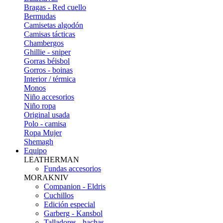
Bragas - Red cuello
Bermudas
Camisetas algodón
Camisas tácticas
Chambergos
Ghillie - sniper
Gorras béisbol
Gorros - boinas
Interior / térmica
Monos
Niño accesorios
Niño ropa
Original usada
Polo - camisa
Ropa Mujer
Shemagh
Equipo
LEATHERMAN
Fundas accesorios
MORAKNIV
Companion - Eldris
Cuchillos
Edición especial
Garberg - Kansbol
Talladores - hachas