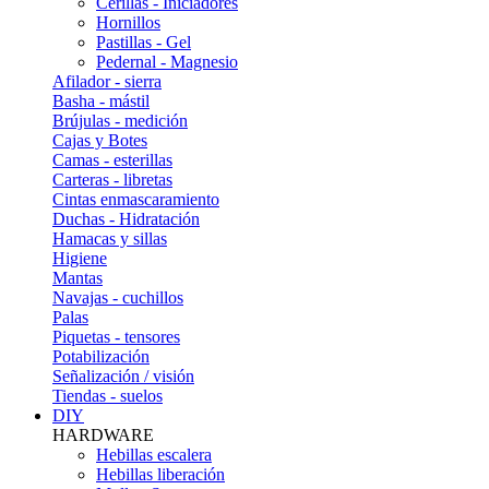
Cerillas - Iniciadores
Hornillos
Pastillas - Gel
Pedernal - Magnesio
Afilador - sierra
Basha - mástil
Brújulas - medición
Cajas y Botes
Camas - esterillas
Carteras - libretas
Cintas enmascaramiento
Duchas - Hidratación
Hamacas y sillas
Higiene
Mantas
Navajas - cuchillos
Palas
Piquetas - tensores
Potabilización
Señalización / visión
Tiendas - suelos
DIY
HARDWARE
Hebillas escalera
Hebillas liberación