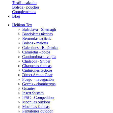
Textil - calzado
Bolsos - pouches
Complementos
Blog
Helikon Tex
Balaclava - Shemagh
Bandoleras tácticas
Bermudas tácticas
Bolsos - maletas
Calcetines - R. térmica
Camisetas - polos
Cantimploras - vajilla
Chalecos - Sniper
Chaquetas tácticas
Cinturones tácticos
Direct Action Gear
Fuego - navegación
Gorras - chambergos
Guantes
Insert System
IPSC - Competition
Mochilas outdoor
Mochilas tácticas
Pantalones outdoor