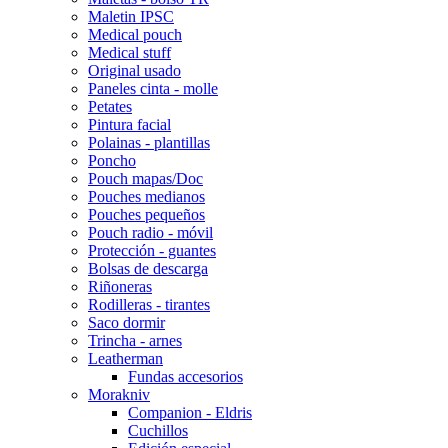
Maletin IPSC
Medical pouch
Medical stuff
Original usado
Paneles cinta - molle
Petates
Pintura facial
Polainas - plantillas
Poncho
Pouch mapas/Doc
Pouches medianos
Pouches pequeños
Pouch radio - móvil
Protección - guantes
Bolsas de descarga
Riñoneras
Rodilleras - tirantes
Saco dormir
Trincha - arnes
Leatherman
Fundas accesorios
Morakniv
Companion - Eldris
Cuchillos