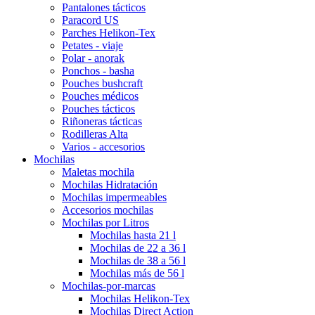
Pantalones tácticos
Paracord US
Parches Helikon-Tex
Petates - viaje
Polar - anorak
Ponchos - basha
Pouches bushcraft
Pouches médicos
Pouches tácticos
Riñoneras tácticas
Rodilleras Alta
Varios - accesorios
Mochilas
Maletas mochila
Mochilas Hidratación
Mochilas impermeables
Accesorios mochilas
Mochilas por Litros
Mochilas hasta 21 l
Mochilas de 22 a 36 l
Mochilas de 38 a 56 l
Mochilas más de 56 l
Mochilas-por-marcas
Mochilas Helikon-Tex
Mochilas Direct Action