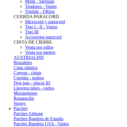
Molle - Sternum
Tiradores - Varios
Triglide - DRing
CUERDA PARACORD
Microcord y nanocord
Tipo I - II - Varios
Tipo III
Accesorios paracord
CINTA DE CIERRE
Venta por rollos
Venta por metros
AUSTRIALPIN
Brazaletes
Cinta elástica
Correas - cintas
Cuerdas - pulpos
Dog tags - placas ID
Llaveros pines - varios
Mosquetones
Reparación
Sprays
Parches
Parches Airbone
Parches Bandera de España
Parches Bandera USA - Varios