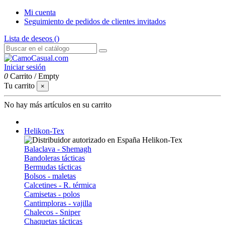
Mi cuenta
Seguimiento de pedidos de clientes invitados
Lista de deseos (
)
Iniciar sesión
0
Carrito
/
Empty
Tu carrito
×
No hay más artículos en su carrito
Helikon-Tex
Balaclava - Shemagh
Bandoleras tácticas
Bermudas tácticas
Bolsos - maletas
Calcetines - R. térmica
Camisetas - polos
Cantimploras - vajilla
Chalecos - Sniper
Chaquetas tácticas