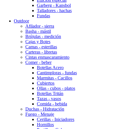
Edición especial
Garberg - Kansbol
Talladores - hachas
Fundas
Outdoor
Afilador - sierra
Basha - mástil
Brújulas - medición
Cajas y Botes
Camas - esterillas
Carteras - libretas
Cintas enmascaramiento
Comer - beber
Botellas Acero
Cantimploras - fundas
Marmitas - Cacillos
Cubiertos
Ollas - cubos - platos
Botellas Tritán
Tazas - vasos
Comida - bebida
Duchas - Hidratación
Fuego - Menaje
Cerillas - Iniciadores
Hornillos