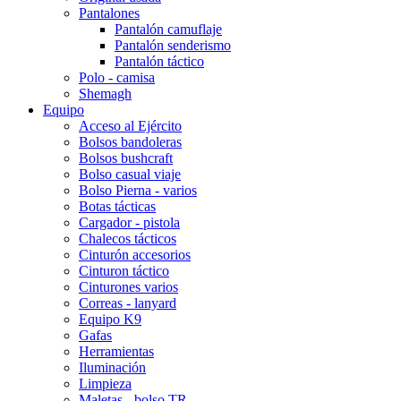
Pantalones
Pantalón camuflaje
Pantalón senderismo
Pantalón táctico
Polo - camisa
Shemagh
Equipo
Acceso al Ejército
Bolsos bandoleras
Bolsos bushcraft
Bolso casual viaje
Bolso Pierna - varios
Botas tácticas
Cargador - pistola
Chalecos tácticos
Cinturón accesorios
Cinturon táctico
Cinturones varios
Correas - lanyard
Equipo K9
Gafas
Herramientas
Iluminación
Limpieza
Maletas - bolso TR