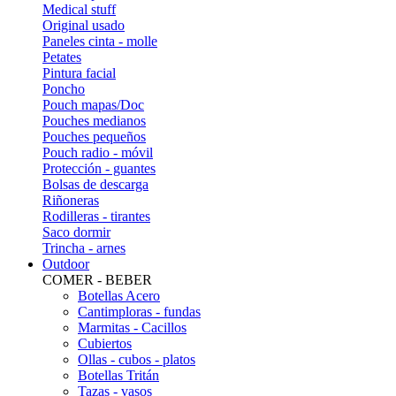
Medical stuff
Original usado
Paneles cinta - molle
Petates
Pintura facial
Poncho
Pouch mapas/Doc
Pouches medianos
Pouches pequeños
Pouch radio - móvil
Protección - guantes
Bolsas de descarga
Riñoneras
Rodilleras - tirantes
Saco dormir
Trincha - arnes
Outdoor
COMER - BEBER
Botellas Acero
Cantimploras - fundas
Marmitas - Cacillos
Cubiertos
Ollas - cubos - platos
Botellas Tritán
Tazas - vasos