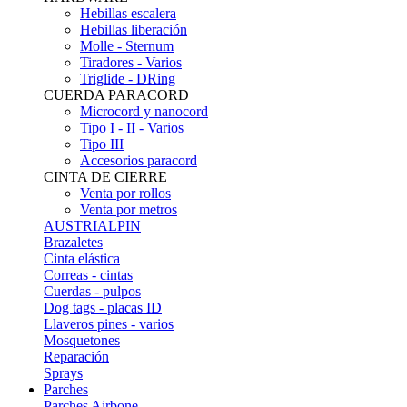
Hebillas escalera
Hebillas liberación
Molle - Sternum
Tiradores - Varios
Triglide - DRing
CUERDA PARACORD
Microcord y nanocord
Tipo I - II - Varios
Tipo III
Accesorios paracord
CINTA DE CIERRE
Venta por rollos
Venta por metros
AUSTRIALPIN
Brazaletes
Cinta elástica
Correas - cintas
Cuerdas - pulpos
Dog tags - placas ID
Llaveros pines - varios
Mosquetones
Reparación
Sprays
Parches
Parches Airbone