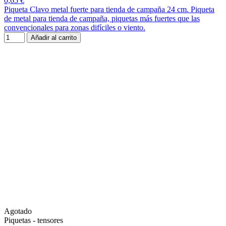
0,65 €
Piqueta Clavo metal fuerte para tienda de campaña 24 cm. Piqueta
de metal para tienda de campaña, piquetas más fuertes que las
convencionales para zonas difíciles o viento.
Añadir al carrito
Agotado
Piquetas - tensores