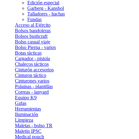
Edición especial
Garberg - Kansbol
Talladores - hachas
Fundas
Acceso al Ejército
Bolsos bandoleras
Bolsos bushcraft
Bolso casual viaje
Bolso Pierna - varios
Botas tácticas
Cargador - pistola
Chalecos tácticos
Cinturón accesorios
Cinturon táctico
Cinturones varios
Polainas - plantillas
Correas - lanyard
Equipo K9
Gafas
Herramientas
Iluminación
Limpieza
Maletas - bolso TR
Maletin IPSC
Medical pouch