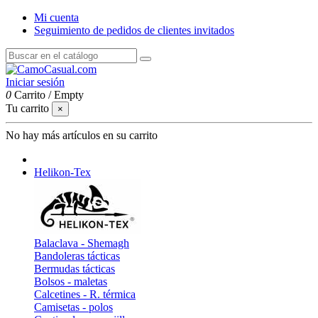
Mi cuenta
Seguimiento de pedidos de clientes invitados
Iniciar sesión
0
Carrito
/
Empty
Tu carrito
×
No hay más artículos en su carrito
Helikon-Tex
Balaclava - Shemagh
Bandoleras tácticas
Bermudas tácticas
Bolsos - maletas
Calcetines - R. térmica
Camisetas - polos