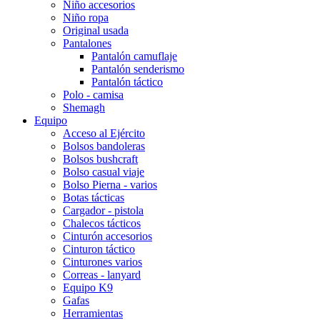
Niño accesorios
Niño ropa
Original usada
Pantalones
Pantalón camuflaje
Pantalón senderismo
Pantalón táctico
Polo - camisa
Shemagh
Equipo
Acceso al Ejército
Bolsos bandoleras
Bolsos bushcraft
Bolso casual viaje
Bolso Pierna - varios
Botas tácticas
Cargador - pistola
Chalecos tácticos
Cinturón accesorios
Cinturon táctico
Cinturones varios
Correas - lanyard
Equipo K9
Gafas
Herramientas