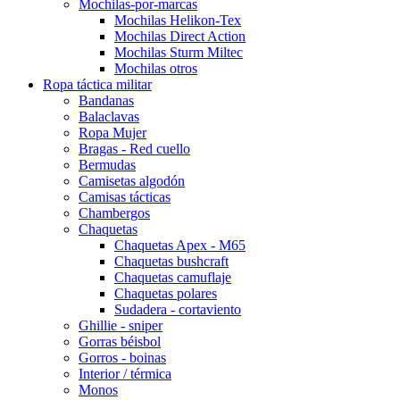
Mochilas-por-marcas
Mochilas Helikon-Tex
Mochilas Direct Action
Mochilas Sturm Miltec
Mochilas otros
Ropa táctica militar
Bandanas
Balaclavas
Ropa Mujer
Bragas - Red cuello
Bermudas
Camisetas algodón
Camisas tácticas
Chambergos
Chaquetas
Chaquetas Apex - M65
Chaquetas bushcraft
Chaquetas camuflaje
Chaquetas polares
Sudadera - cortaviento
Ghillie - sniper
Gorras béisbol
Gorros - boinas
Interior / térmica
Monos