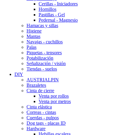
Cerillas - Iniciadores
Hornillos
Pastillas - Gel
Pedernal - Magnesio
Hamacas y sillas
Higiene
Mantas
Navajas - cuchillos
Palas
Piquetas - tensores
Potabilización
Señalización / visión
Tiendas - suelos
DIY
AUSTRIALPIN
Brazaletes
Cinta de cierre
Venta por rollos
Venta por metros
Cinta elástica
Correas - cintas
Cuerdas - pulpos
Dog tags - placas ID
Hardware
Hebillas escalera