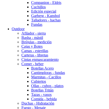
Companion - Eldris
Cuchillos
Edición especial
Garberg - Kansbol
Talladores - hachas
Fundas
Outdoor
Afilador - sierra
Basha - mástil
Brújulas - medición
Cajas y Botes
Camas - esterillas
Carteras - libretas
Cintas enmascaramiento
Comer - beber
Botellas Acero
Cantimploras - fundas
Marmitas - Cacillos
Cubiertos
Ollas - cubos - platos
Botellas Tritán
Tazas - vasos
Comida - bebida
Duchas - Hidratación
Fuego - Menaje