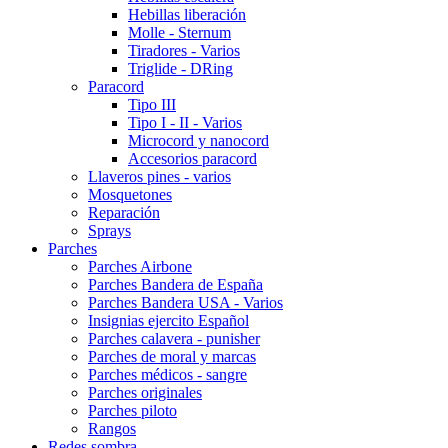
Hebillas liberación
Molle - Sternum
Tiradores - Varios
Triglide - DRing
Paracord
Tipo III
Tipo I - II - Varios
Microcord y nanocord
Accesorios paracord
Llaveros pines - varios
Mosquetones
Reparación
Sprays
Parches
Parches Airbone
Parches Bandera de España
Parches Bandera USA - Varios
Insignias ejercito Español
Parches calavera - punisher
Parches de moral y marcas
Parches médicos - sangre
Parches originales
Parches piloto
Rangos
Redes sombra