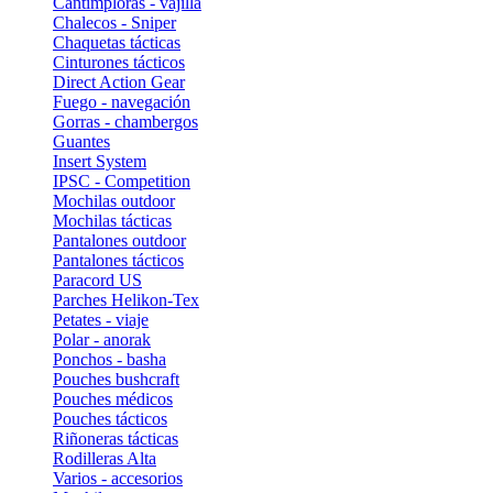
Cantimploras - vajilla
Chalecos - Sniper
Chaquetas tácticas
Cinturones tácticos
Direct Action Gear
Fuego - navegación
Gorras - chambergos
Guantes
Insert System
IPSC - Competition
Mochilas outdoor
Mochilas tácticas
Pantalones outdoor
Pantalones tácticos
Paracord US
Parches Helikon-Tex
Petates - viaje
Polar - anorak
Ponchos - basha
Pouches bushcraft
Pouches médicos
Pouches tácticos
Riñoneras tácticas
Rodilleras Alta
Varios - accesorios