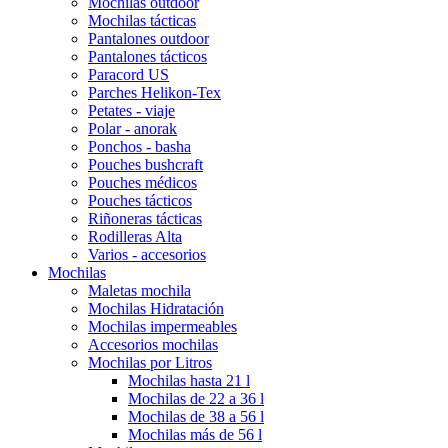
Mochilas outdoor
Mochilas tácticas
Pantalones outdoor
Pantalones tácticos
Paracord US
Parches Helikon-Tex
Petates - viaje
Polar - anorak
Ponchos - basha
Pouches bushcraft
Pouches médicos
Pouches tácticos
Riñoneras tácticas
Rodilleras Alta
Varios - accesorios
Mochilas
Maletas mochila
Mochilas Hidratación
Mochilas impermeables
Accesorios mochilas
Mochilas por Litros
Mochilas hasta 21 l
Mochilas de 22 a 36 l
Mochilas de 38 a 56 l
Mochilas más de 56 l