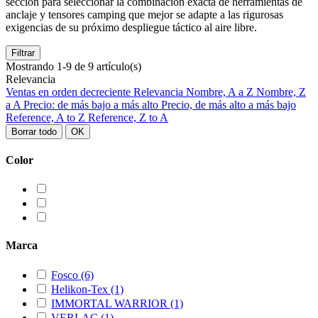
sección para seleccionar la combinación exacta de herramientas de
anclaje y tensores camping que mejor se adapte a las rigurosas
exigencias de su próximo despliegue táctico al aire libre.
Filtrar
Mostrando 1-9 de 9 artículo(s)
Relevancia
Ventas en orden decreciente
Relevancia
Nombre, A a Z
Nombre, Z
a A
Precio: de más bajo a más alto
Precio, de más alto a más bajo
Reference, A to Z
Reference, Z to A
Borrar todo
OK
Color
Marca
Fosco
(6)
Helikon-Tex
(1)
IMMORTAL WARRIOR
(1)
VERLAC
(1)