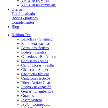
VELCRO® varios
VELCRO® camuflaje
Ofertas
Textil - calzado
Bolsos - pouches
Complementos
Blog
Helikon Tex
Balaclava - Shemagh
Bandoleras tácticas
Bermudas tácticas
Bolsos - maletas
Calcetines - R. térmica
Camisetas - polos
Cantimploras - vajilla
Chalecos - Sniper
Chaquetas tácticas
Cinturones tácticos
Direct Action Gear
Fuego - navegación
Gorras - chambergos
Guantes
Insert System
IPSC - Competition