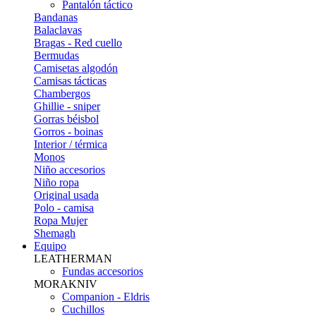
Pantalón táctico
Bandanas
Balaclavas
Bragas - Red cuello
Bermudas
Camisetas algodón
Camisas tácticas
Chambergos
Ghillie - sniper
Gorras béisbol
Gorros - boinas
Interior / térmica
Monos
Niño accesorios
Niño ropa
Original usada
Polo - camisa
Ropa Mujer
Shemagh
Equipo
LEATHERMAN
Fundas accesorios
MORAKNIV
Companion - Eldris
Cuchillos