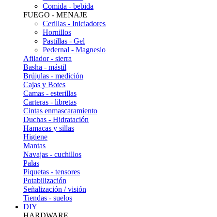
Comida - bebida
FUEGO - MENAJE
Cerillas - Iniciadores
Hornillos
Pastillas - Gel
Pedernal - Magnesio
Afilador - sierra
Basha - mástil
Brújulas - medición
Cajas y Botes
Camas - esterillas
Carteras - libretas
Cintas enmascaramiento
Duchas - Hidratación
Hamacas y sillas
Higiene
Mantas
Navajas - cuchillos
Palas
Piquetas - tensores
Potabilización
Señalización / visión
Tiendas - suelos
DIY
HARDWARE