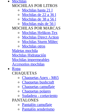
Mochilas
MOCHILAS POR LITROS
Mochilas hasta 21 l
Mochilas de 22 a 36 l
Mochilas de 38 a 56 l
Mochilas más de 56 l
MOCHILAS POR MARCAS
Mochilas Helikon-Tex
Mochilas Direct Action
Mochilas Sturm Miltec
Mochilas otros
Maletas mochila
Mochilas Hidratación
Mochilas impermeables
Accesorios mochilas
Ropa
CHAQUETAS
Chaquetas Apex - M65
Chaquetas bushcraft
Chaquetas camuflaje
Chaquetas polares
Sudadera - cortaviento
PANTALONES
Pantalón camuflaje
Pantalón senderismo