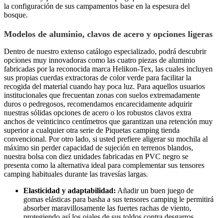
la configuración de sus campamentos base en la espesura del
bosque.
Modelos de aluminio, clavos de acero y opciones ligeras
Dentro de nuestro extenso catálogo especializado, podrá descubrir
opciones muy innovadoras como las cuatro piezas de aluminio
fabricadas por la reconocida marca Helikon-Tex, las cuales incluyen
sus propias cuerdas extractoras de color verde para facilitar la
recogida del material cuando hay poca luz. Para aquellos usuarios
institucionales que frecuentan zonas con suelos extremadamente
duros o pedregosos, recomendamos encarecidamente adquirir
nuestras sólidas opciones de acero o los robustos clavos extra
anchos de veinticinco centímetros que garantizan una retención muy
superior a cualquier otra serie de Piquetas camping tienda
convencional. Por otro lado, si usted prefiere aligerar su mochila al
máximo sin perder capacidad de sujeción en terrenos blandos,
nuestra bolsa con diez unidades fabricadas en PVC negro se
presenta como la alternativa ideal para complementar sus tensores
camping habituales durante las travesías largas.
Elasticidad y adaptabilidad:
Añadir un buen juego de
gomas elásticas para basha a sus tensores camping le permitirá
absorber maravillosamente las fuertes rachas de viento,
protegiendo así los ojales de sus toldos contra desgarros