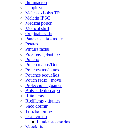
Iluminación
Limpieza
Maletas - bolso TR
Maletin IPSC
Medical pouch
Medical stuff
Original usado
Paneles cinta - molle
Petates
Pintura facial
Polainas - plantillas
Poncho
Pouch mapas/Doc
Pouches medianos
Pouches pequeños
Pouch radio - móvil
Protección - guantes
Bolsas de descarga
Riñoneras
Rodilleras - tirantes
Saco dormir
Trincha - arnes
Leatherman
Fundas accesorios
Morakniv