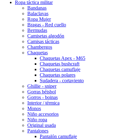
Ropa táctica militar
Bandanas
Balaclavas
Ropa Mujer
Bragas - Red cuello
Bermudas
Camisetas algodón
Camisas tácticas
Chambergos
Chaquetas
Chaquetas Apex - M65
Chaquetas bushcraft
Chaquetas camuflaje
Chaquetas polares
Sudadera - cortaviento
Ghillie - sniper
Gorras béisbol
Gorros - boinas
Interior / térmica
Monos
Niño accesorios
Niño ropa
Original usada
Pantalones
Pantalón camuflaje