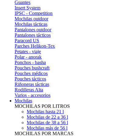
Guantes
Insert System
IPSC - Competition
Mochilas outdoor
Mochilas tácticas
Pantalones outdoor
Pantalones tácticos
Paracord US
Parches Helikon-Tex
Petates - viaje
Polar - anorak
Ponchos - basha
Pouches bushcraft
Pouches médicos
Pouches tácticos
Riñoneras tácticas
Rodilleras Alta
Varios - accesorios
Mochilas
MOCHILAS POR LITROS
Mochilas hasta 21 l
Mochilas de 22 a 36 l
Mochilas de 38 a 56 l
Mochilas más de 56 l
MOCHILAS POR MARCAS