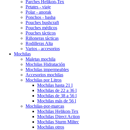
Parches Helikon-Tex
Petates - viaje
Polar - anorak
Ponchos - basha
Pouches bushcraft
Pouches médicos
Pouches tácticos
Riñoneras tácticas
Rodilleras Alta
Varios - accesorios
Mochilas
Maletas mochila
Mochilas Hidratación
Mochilas impermeables
Accesorios mochilas
Mochilas por Litros
Mochilas hasta 21 l
Mochilas de 22 a 36 l
Mochilas de 38 a 56 l
Mochilas más de 56 l
Mochilas-por-marcas
Mochilas Helikon-Tex
Mochilas Direct Action
Mochilas Sturm Miltec
Mochilas otros