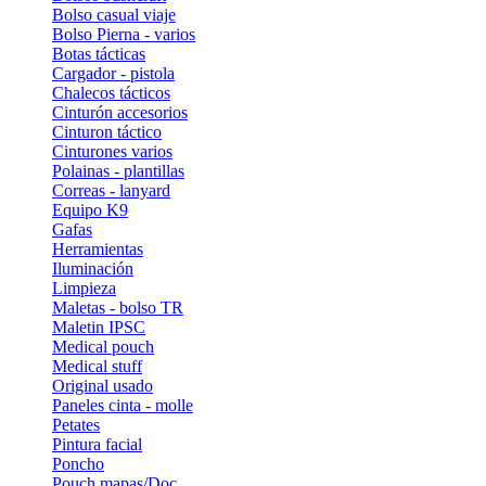
Bolso casual viaje
Bolso Pierna - varios
Botas tácticas
Cargador - pistola
Chalecos tácticos
Cinturón accesorios
Cinturon táctico
Cinturones varios
Polainas - plantillas
Correas - lanyard
Equipo K9
Gafas
Herramientas
Iluminación
Limpieza
Maletas - bolso TR
Maletin IPSC
Medical pouch
Medical stuff
Original usado
Paneles cinta - molle
Petates
Pintura facial
Poncho
Pouch mapas/Doc