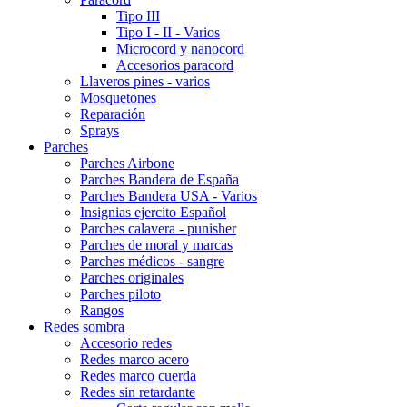
Tipo III
Tipo I - II - Varios
Microcord y nanocord
Accesorios paracord
Llaveros pines - varios
Mosquetones
Reparación
Sprays
Parches
Parches Airbone
Parches Bandera de España
Parches Bandera USA - Varios
Insignias ejercito Español
Parches calavera - punisher
Parches de moral y marcas
Parches médicos - sangre
Parches originales
Parches piloto
Rangos
Redes sombra
Accesorio redes
Redes marco acero
Redes marco cuerda
Redes sin retardante