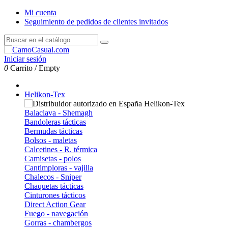
Mi cuenta
Seguimiento de pedidos de clientes invitados
Iniciar sesión
0
Carrito
/
Empty
Helikon-Tex
Balaclava - Shemagh
Bandoleras tácticas
Bermudas tácticas
Bolsos - maletas
Calcetines - R. térmica
Camisetas - polos
Cantimploras - vajilla
Chalecos - Sniper
Chaquetas tácticas
Cinturones tácticos
Direct Action Gear
Fuego - navegación
Gorras - chambergos