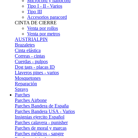
Microcord y nanocord
Tipo I - II - Varios
Tipo III
Accesorios paracord
CINTA DE CIERRE
Venta por rollos
Venta por metros
AUSTRIALPIN
Brazaletes
Cinta elástica
Correas - cintas
Cuerdas - pulpos
Dog tags - placas ID
Llaveros pines - varios
Mosquetones
Reparación
Sprays
Parches
Parches Airbone
Parches Bandera de España
Parches Bandera USA - Varios
Insignias ejercito Español
Parches calavera - punisher
Parches de moral y marcas
Parches médicos - sangre