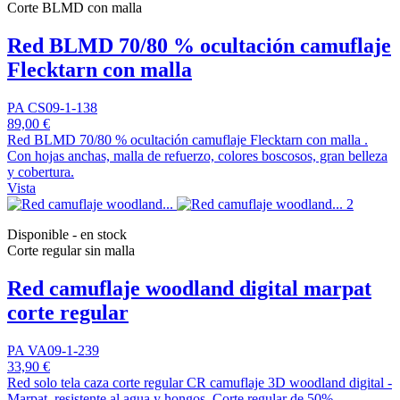
Corte BLMD con malla
Red BLMD 70/80 % ocultación camuflaje
Flecktarn con malla
PA CS09-1-138
89,00 €
Red BLMD 70/80 % ocultación camuflaje Flecktarn con malla .
Con hojas anchas, malla de refuerzo, colores boscosos, gran belleza
y cobertura.
Vista
Disponible - en stock
Corte regular sin malla
Red camuflaje woodland digital marpat
corte regular
PA VA09-1-239
33,90 €
Red solo tela caza corte regular CR camuflaje 3D woodland digital -
Marpat, resistente al agua y hongos. Corte regular de 50%