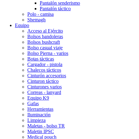
Pantalón senderismo
Pantalón táctico
Polo - camisa
Shemagh
Equipo
Acceso al Ejército
Bolsos bandoleras
Bolsos bushcraft
Bolso casual viaje
Bolso Pierna - varios
Botas tácticas
Cargador - pistola
Chalecos tácticos
Cinturón accesorios
Cinturon táctico
Cinturones varios
Correas - lanyard
Equipo K9
Gafas
Herramientas
Iluminación
Limpieza
Maletas - bolso TR
Maletin IPSC
Medical pouch