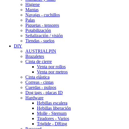
Higiene
Mantas
Navajas - cuchillos
Palas
Piquetas - tensores
Potabilización
Señalización / visión
Tiendas - suelos
DIY
AUSTRIALPIN
Brazaletes
Cinta de cierre
Venta por rollos
Venta por metros
Cinta elástica
Correas - cintas
Cuerdas - pulpos
Dog tags - placas ID
Hardware
Hebillas escalera
Hebillas liberación
Molle - Sternum
Tiradores - Varios
Triglide - DRing
Paracord