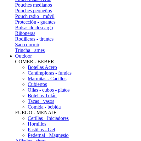
Pouches medianos
Pouches pequeños
Pouch radio - móvil
Protección - guantes
Bolsas de descarga
Riñoneras
Rodilleras - tirantes
Saco dormir
Trincha - arnes
Outdoor
COMER - BEBER
Botellas Acero
Cantimploras - fundas
Marmitas - Cacillos
Cubiertos
Ollas - cubos - platos
Botellas Tritán
Tazas - vasos
Comida - bebida
FUEGO - MENAJE
Cerillas - Iniciadores
Hornillos
Pastillas - Gel
Pedernal - Magnesio
Afilador - sierra