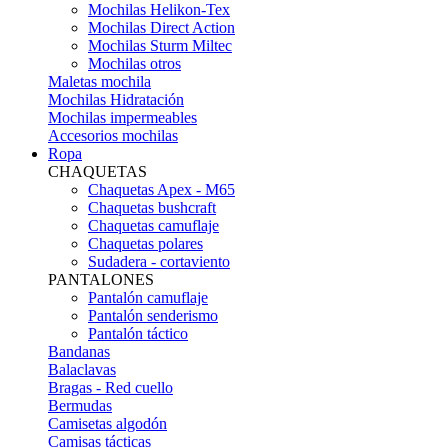
Mochilas Helikon-Tex
Mochilas Direct Action
Mochilas Sturm Miltec
Mochilas otros
Maletas mochila
Mochilas Hidratación
Mochilas impermeables
Accesorios mochilas
Ropa
CHAQUETAS
Chaquetas Apex - M65
Chaquetas bushcraft
Chaquetas camuflaje
Chaquetas polares
Sudadera - cortaviento
PANTALONES
Pantalón camuflaje
Pantalón senderismo
Pantalón táctico
Bandanas
Balaclavas
Bragas - Red cuello
Bermudas
Camisetas algodón
Camisas tácticas