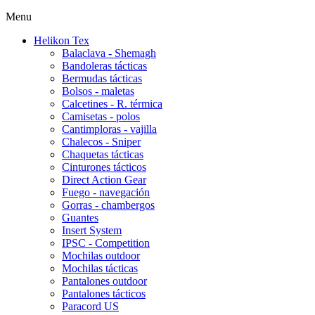
Menu
Helikon Tex
Balaclava - Shemagh
Bandoleras tácticas
Bermudas tácticas
Bolsos - maletas
Calcetines - R. térmica
Camisetas - polos
Cantimploras - vajilla
Chalecos - Sniper
Chaquetas tácticas
Cinturones tácticos
Direct Action Gear
Fuego - navegación
Gorras - chambergos
Guantes
Insert System
IPSC - Competition
Mochilas outdoor
Mochilas tácticas
Pantalones outdoor
Pantalones tácticos
Paracord US