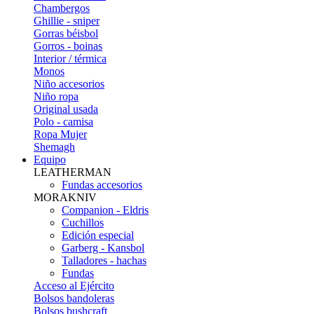
Chambergos
Ghillie - sniper
Gorras béisbol
Gorros - boinas
Interior / térmica
Monos
Niño accesorios
Niño ropa
Original usada
Polo - camisa
Ropa Mujer
Shemagh
Equipo
LEATHERMAN
Fundas accesorios
MORAKNIV
Companion - Eldris
Cuchillos
Edición especial
Garberg - Kansbol
Talladores - hachas
Fundas
Acceso al Ejército
Bolsos bandoleras
Bolsos bushcraft