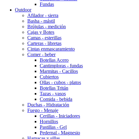
Fundas
Outdoor
Afilador - sierra
Basha - mástil
Brújulas - medición
Cajas y Botes
Camas - esterillas
Carteras - libretas
Cintas enmascaramiento
Comer - beber
Botellas Acero
Cantimploras - fundas
Marmitas - Cacillos
Cubiertos
Ollas - cubos - platos
Botellas Tritán
Tazas - vasos
Comida - bebida
Duchas - Hidratación
Fuego - Menaje
Cerillas - Iniciadores
Hornillos
Pastillas - Gel
Pedernal - Magnesio
Hamacas y sillas