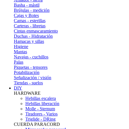
Basha - mástil
Brújulas - medición
Cajas y Botes
Camas - esterillas
Carteras - libretas
Cintas enmascaramiento
Duchas - Hidratación
Hamacas y sillas
Higiene
Mantas
Navajas - cuchillos
Palas
Piquetas - tensores
Potabilización
Señalización / visión
Tiendas - suelos
DIY
HARDWARE
Hebillas escalera
Hebillas liberación
Molle - Sternum
Tiradores - Varios
Triglide - DRing
CUERDA PARACORD