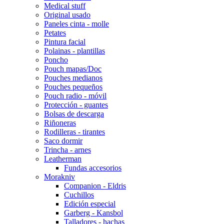
Medical stuff
Original usado
Paneles cinta - molle
Petates
Pintura facial
Polainas - plantillas
Poncho
Pouch mapas/Doc
Pouches medianos
Pouches pequeños
Pouch radio - móvil
Protección - guantes
Bolsas de descarga
Riñoneras
Rodilleras - tirantes
Saco dormir
Trincha - arnes
Leatherman
Fundas accesorios
Morakniv
Companion - Eldris
Cuchillos
Edición especial
Garberg - Kansbol
Talladores - hachas