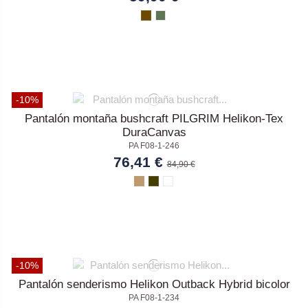
-10%
Pantalón montaña bushcraft PILGRIM Helikon-Tex
DuraCanvas
PA F08-1-246
76,41 €
84,90 €
-10%
Pantalón senderismo Helikon Outback Hybrid bicolor
PA F08-1-234