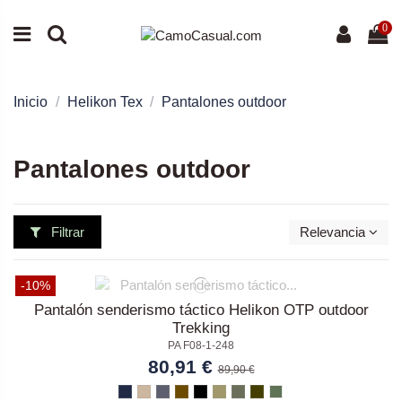
0
Inicio
Helikon Tex
Pantalones outdoor
Pantalones outdoor
Filtrar
Relevancia
-10%
Pantalón senderismo táctico Helikon OTP outdoor
Trekking
PA F08-1-248
80,91 €
89,90 €