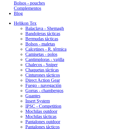
Bolsos - pouches
Complementos
Blog
Helikon Tex
Balaclava - Shemagh
Bandoleras tácticas
Bermudas tácticas
Bolsos - maletas
Calcetines - R. térmica
Camisetas - polos
Cantimploras - vajilla
Chalecos - Sniper
Chaquetas tácticas
Cinturones tácticos
Direct Action Gear
Fuego - navegación
Gorras - chambergos
Guantes
Insert System
IPSC - Competition
Mochilas outdoor
Mochilas tácticas
Pantalones outdoor
Pantalones tácticos