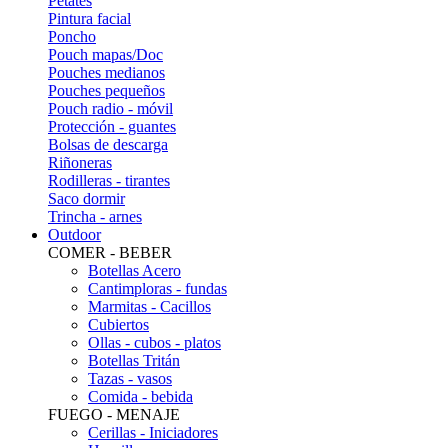
Petates
Pintura facial
Poncho
Pouch mapas/Doc
Pouches medianos
Pouches pequeños
Pouch radio - móvil
Protección - guantes
Bolsas de descarga
Riñoneras
Rodilleras - tirantes
Saco dormir
Trincha - arnes
Outdoor
COMER - BEBER
Botellas Acero
Cantimploras - fundas
Marmitas - Cacillos
Cubiertos
Ollas - cubos - platos
Botellas Tritán
Tazas - vasos
Comida - bebida
FUEGO - MENAJE
Cerillas - Iniciadores