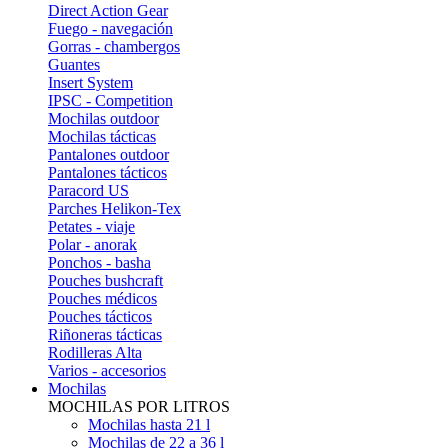
Direct Action Gear
Fuego - navegación
Gorras - chambergos
Guantes
Insert System
IPSC - Competition
Mochilas outdoor
Mochilas tácticas
Pantalones outdoor
Pantalones tácticos
Paracord US
Parches Helikon-Tex
Petates - viaje
Polar - anorak
Ponchos - basha
Pouches bushcraft
Pouches médicos
Pouches tácticos
Riñoneras tácticas
Rodilleras Alta
Varios - accesorios
Mochilas
MOCHILAS POR LITROS
Mochilas hasta 21 l
Mochilas de 22 a 36 l