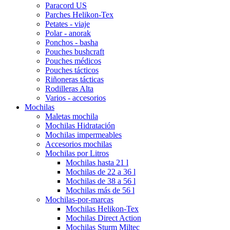
Paracord US
Parches Helikon-Tex
Petates - viaje
Polar - anorak
Ponchos - basha
Pouches bushcraft
Pouches médicos
Pouches tácticos
Riñoneras tácticas
Rodilleras Alta
Varios - accesorios
Mochilas
Maletas mochila
Mochilas Hidratación
Mochilas impermeables
Accesorios mochilas
Mochilas por Litros
Mochilas hasta 21 l
Mochilas de 22 a 36 l
Mochilas de 38 a 56 l
Mochilas más de 56 l
Mochilas-por-marcas
Mochilas Helikon-Tex
Mochilas Direct Action
Mochilas Sturm Miltec