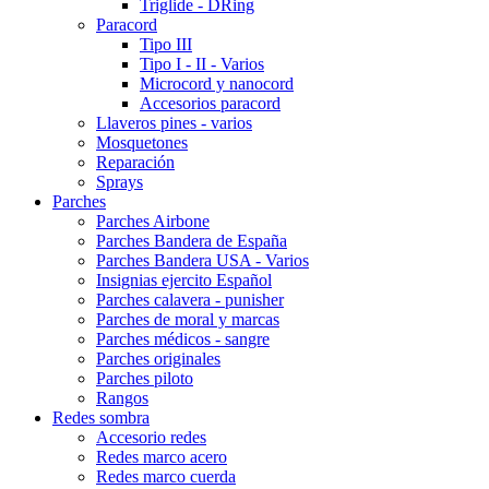
Triglide - DRing
Paracord
Tipo III
Tipo I - II - Varios
Microcord y nanocord
Accesorios paracord
Llaveros pines - varios
Mosquetones
Reparación
Sprays
Parches
Parches Airbone
Parches Bandera de España
Parches Bandera USA - Varios
Insignias ejercito Español
Parches calavera - punisher
Parches de moral y marcas
Parches médicos - sangre
Parches originales
Parches piloto
Rangos
Redes sombra
Accesorio redes
Redes marco acero
Redes marco cuerda