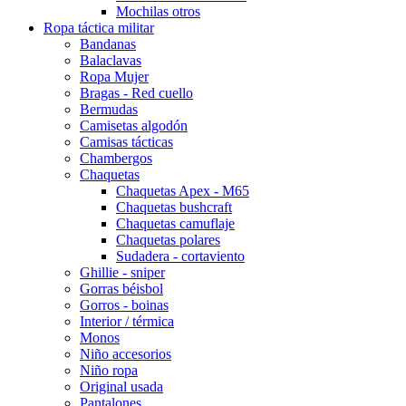
Mochilas otros
Ropa táctica militar
Bandanas
Balaclavas
Ropa Mujer
Bragas - Red cuello
Bermudas
Camisetas algodón
Camisas tácticas
Chambergos
Chaquetas
Chaquetas Apex - M65
Chaquetas bushcraft
Chaquetas camuflaje
Chaquetas polares
Sudadera - cortaviento
Ghillie - sniper
Gorras béisbol
Gorros - boinas
Interior / térmica
Monos
Niño accesorios
Niño ropa
Original usada
Pantalones