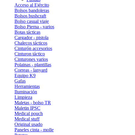
Acceso al Ejército
Bolsos bandoleras
Bolsos bushcraft
Bolso casual viaje
Bolso Pierna - varios
Botas tácticas
Cargador - pistola
Chalecos tácticos
Cinturón accesorios
Cinturon táctico
Cinturones varios
Polainas - plantillas
Correas - lanyard
Equipo K9
Gafas
Herramientas
Iluminación
Limpieza
Maletas - bolso TR
Maletin IPSC
Medical pouch
Medical stuff
Original usado
Paneles cinta - molle