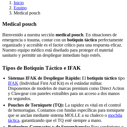
Inicio
Equipo
Medical pouch
Medical pouch
Bienvenido a nuestra sección
medical pouch
. En situaciones de
emergencia o trauma, contar con un
botiquín
táctico
perfectamente
organizado y accesible es el factor crítico para una respuesta eficaz.
Nuestro equipo médico está diseñado para proteger el material
sanitario y permitir un despliegue inmediato bajo estrés.
Tipos de Botiquín Táctico e IFAK
Sistemas IFAK de Despliegue Rápido:
El
botiquín táctico
tipo
IFAK
(Individual First Aid Kit) es el estándar militar.
Disponemos de modelos de marcas premium como Direct Action
y Clawgear con paneles extraíbles para un acceso a dos manos
en segundos.
Pouches de Torniquete (TQ):
La rapidez es vital en el control
de hemorragias. Contamos con fundas específicas para torniquete
que se anclan mediante sistema MOLLE a su chaleco o
mochila
táctica
, garantizando que el TQ esté siempre a mano.
Botiquines Compactos y de Supervivencia:
Para senderismo o