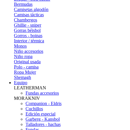
Bermudas
Camisetas algodón
Camisas tácticas
Chambergos
Ghillie - sniper
Gorras béisbol
Gorros - boinas
Interior / térmica
Monos
Niño accesorios
Niño ropa
Original usada
Polo - camisa
Ropa Mujer
Shemagh
Equipo
LEATHERMAN
Fundas accesorios
MORAKNIV
Companion - Eldris
Cuchillos
Edición especial
Garberg - Kansbol
Talladores - hachas
Fundas