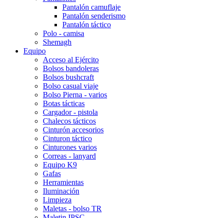
Pantalón camuflaje
Pantalón senderismo
Pantalón táctico
Polo - camisa
Shemagh
Equipo
Acceso al Ejército
Bolsos bandoleras
Bolsos bushcraft
Bolso casual viaje
Bolso Pierna - varios
Botas tácticas
Cargador - pistola
Chalecos tácticos
Cinturón accesorios
Cinturon táctico
Cinturones varios
Correas - lanyard
Equipo K9
Gafas
Herramientas
Iluminación
Limpieza
Maletas - bolso TR
Maletin IPSC