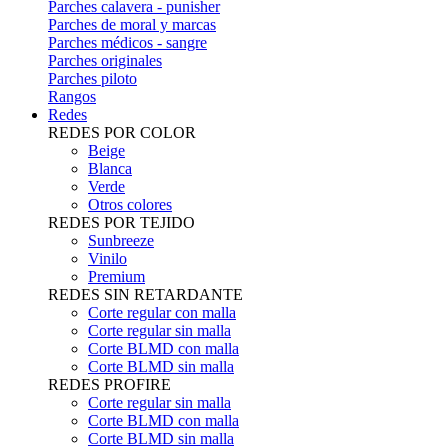
Parches calavera - punisher
Parches de moral y marcas
Parches médicos - sangre
Parches originales
Parches piloto
Rangos
Redes
REDES POR COLOR
Beige
Blanca
Verde
Otros colores
REDES POR TEJIDO
Sunbreeze
Vinilo
Premium
REDES SIN RETARDANTE
Corte regular con malla
Corte regular sin malla
Corte BLMD con malla
Corte BLMD sin malla
REDES PROFIRE
Corte regular sin malla
Corte BLMD con malla
Corte BLMD sin malla