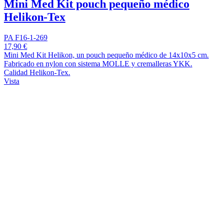
Mini Med Kit pouch pequeño médico
Helikon-Tex
PA F16-1-269
17,90 €
Mini Med Kit Helikon, un pouch pequeño médico de 14x10x5 cm.
Fabricado en nylon con sistema MOLLE y cremalleras YKK.
Calidad Helikon-Tex.
Vista