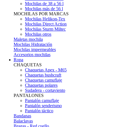
Mochilas de 38 a 56 l
Mochilas más de 56 l
MOCHILAS POR MARCAS
Mochilas Helikon-Tex
Mochilas Direct Action
Mochilas Sturm Miltec
Mochilas otros
Maletas mochila
Mochilas Hidratación
Mochilas impermeables
Accesorios mochilas
Ropa
CHAQUETAS
Chaquetas Apex - M65
Chaquetas bushcraft
Chaquetas camuflaje
Chaquetas polares
Sudadera - cortaviento
PANTALONES
Pantalón camuflaje
Pantalón senderismo
Pantalón táctico
Bandanas
Balaclavas
Bragas - Red cuello