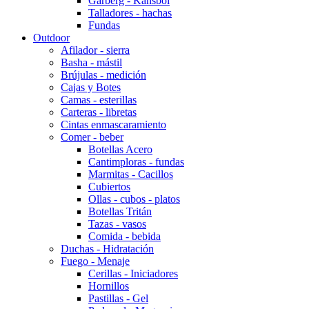
Garberg - Kansbol
Talladores - hachas
Fundas
Outdoor
Afilador - sierra
Basha - mástil
Brújulas - medición
Cajas y Botes
Camas - esterillas
Carteras - libretas
Cintas enmascaramiento
Comer - beber
Botellas Acero
Cantimploras - fundas
Marmitas - Cacillos
Cubiertos
Ollas - cubos - platos
Botellas Tritán
Tazas - vasos
Comida - bebida
Duchas - Hidratación
Fuego - Menaje
Cerillas - Iniciadores
Hornillos
Pastillas - Gel