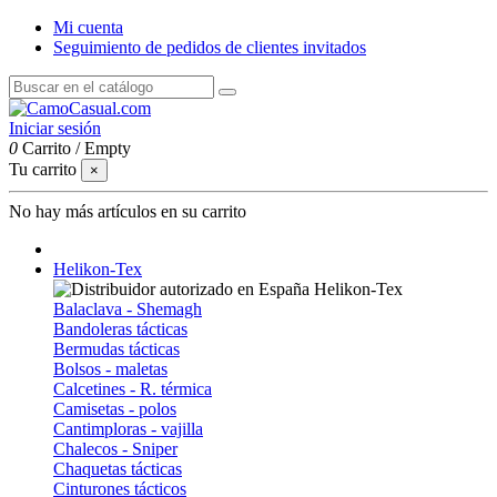
Mi cuenta
Seguimiento de pedidos de clientes invitados
Iniciar sesión
0
Carrito
/
Empty
Tu carrito
×
No hay más artículos en su carrito
Helikon-Tex
Balaclava - Shemagh
Bandoleras tácticas
Bermudas tácticas
Bolsos - maletas
Calcetines - R. térmica
Camisetas - polos
Cantimploras - vajilla
Chalecos - Sniper
Chaquetas tácticas
Cinturones tácticos