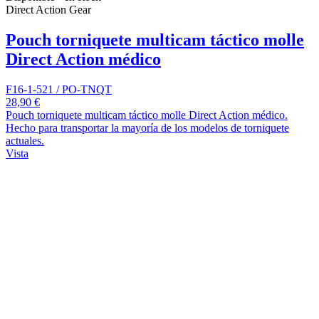
Direct Action Gear
Pouch torniquete multicam táctico molle
Direct Action médico
F16-1-521 / PO-TNQT
28,90 €
Pouch torniquete multicam táctico molle Direct Action médico.
Hecho para transportar la mayoría de los modelos de torniquete
actuales.
Vista