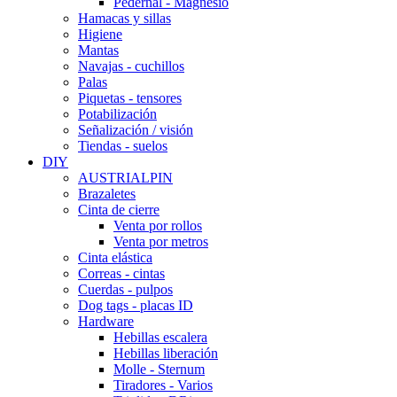
Pedernal - Magnesio
Hamacas y sillas
Higiene
Mantas
Navajas - cuchillos
Palas
Piquetas - tensores
Potabilización
Señalización / visión
Tiendas - suelos
DIY
AUSTRIALPIN
Brazaletes
Cinta de cierre
Venta por rollos
Venta por metros
Cinta elástica
Correas - cintas
Cuerdas - pulpos
Dog tags - placas ID
Hardware
Hebillas escalera
Hebillas liberación
Molle - Sternum
Tiradores - Varios