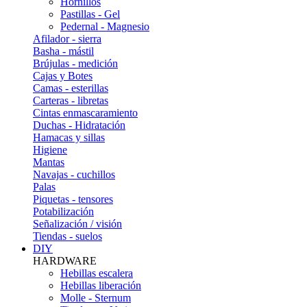
Hornillos
Pastillas - Gel
Pedernal - Magnesio
Afilador - sierra
Basha - mástil
Brújulas - medición
Cajas y Botes
Camas - esterillas
Carteras - libretas
Cintas enmascaramiento
Duchas - Hidratación
Hamacas y sillas
Higiene
Mantas
Navajas - cuchillos
Palas
Piquetas - tensores
Potabilización
Señalización / visión
Tiendas - suelos
DIY
HARDWARE
Hebillas escalera
Hebillas liberación
Molle - Sternum