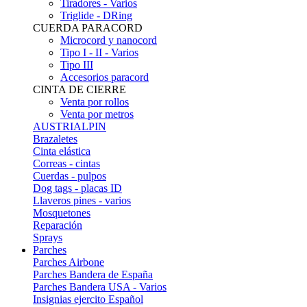
Tiradores - Varios
Triglide - DRing
CUERDA PARACORD
Microcord y nanocord
Tipo I - II - Varios
Tipo III
Accesorios paracord
CINTA DE CIERRE
Venta por rollos
Venta por metros
AUSTRIALPIN
Brazaletes
Cinta elástica
Correas - cintas
Cuerdas - pulpos
Dog tags - placas ID
Llaveros pines - varios
Mosquetones
Reparación
Sprays
Parches
Parches Airbone
Parches Bandera de España
Parches Bandera USA - Varios
Insignias ejercito Español