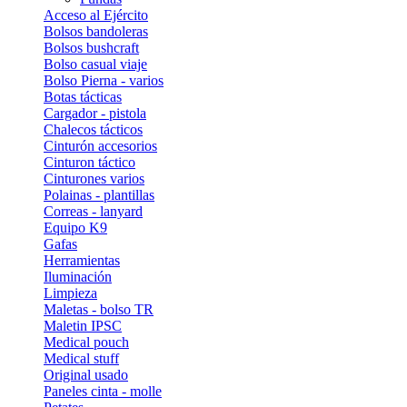
Acceso al Ejército
Bolsos bandoleras
Bolsos bushcraft
Bolso casual viaje
Bolso Pierna - varios
Botas tácticas
Cargador - pistola
Chalecos tácticos
Cinturón accesorios
Cinturon táctico
Cinturones varios
Polainas - plantillas
Correas - lanyard
Equipo K9
Gafas
Herramientas
Iluminación
Limpieza
Maletas - bolso TR
Maletin IPSC
Medical pouch
Medical stuff
Original usado
Paneles cinta - molle