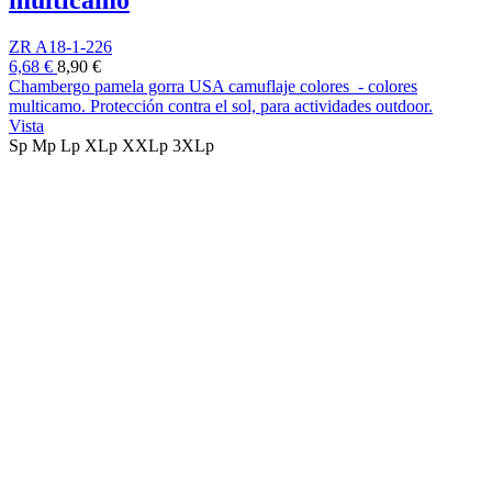
multicamo
ZR A18-1-226
6,68 €
8,90 €
Chambergo pamela gorra USA camuflaje colores - colores
multicamo. Protección contra el sol, para actividades outdoor.
Vista
Sp
Mp
Lp
XLp
XXLp
3XLp