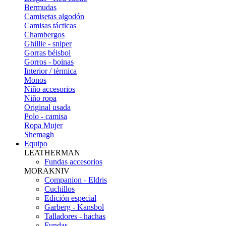
Bermudas
Camisetas algodón
Camisas tácticas
Chambergos
Ghillie - sniper
Gorras béisbol
Gorros - boinas
Interior / térmica
Monos
Niño accesorios
Niño ropa
Original usada
Polo - camisa
Ropa Mujer
Shemagh
Equipo
LEATHERMAN
Fundas accesorios
MORAKNIV
Companion - Eldris
Cuchillos
Edición especial
Garberg - Kansbol
Talladores - hachas
Fundas