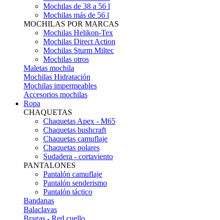
Mochilas de 38 a 56 l
Mochilas más de 56 l
MOCHILAS POR MARCAS
Mochilas Helikon-Tex
Mochilas Direct Action
Mochilas Sturm Miltec
Mochilas otros
Maletas mochila
Mochilas Hidratación
Mochilas impermeables
Accesorios mochilas
Ropa
CHAQUETAS
Chaquetas Apex - M65
Chaquetas bushcraft
Chaquetas camuflaje
Chaquetas polares
Sudadera - cortaviento
PANTALONES
Pantalón camuflaje
Pantalón senderismo
Pantalón táctico
Bandanas
Balaclavas
Bragas - Red cuello