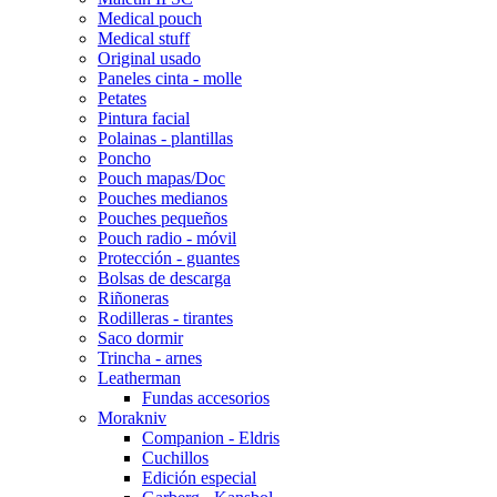
Medical pouch
Medical stuff
Original usado
Paneles cinta - molle
Petates
Pintura facial
Polainas - plantillas
Poncho
Pouch mapas/Doc
Pouches medianos
Pouches pequeños
Pouch radio - móvil
Protección - guantes
Bolsas de descarga
Riñoneras
Rodilleras - tirantes
Saco dormir
Trincha - arnes
Leatherman
Fundas accesorios
Morakniv
Companion - Eldris
Cuchillos
Edición especial