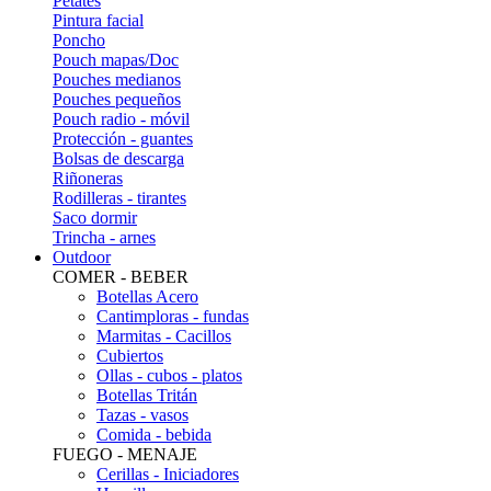
Petates
Pintura facial
Poncho
Pouch mapas/Doc
Pouches medianos
Pouches pequeños
Pouch radio - móvil
Protección - guantes
Bolsas de descarga
Riñoneras
Rodilleras - tirantes
Saco dormir
Trincha - arnes
Outdoor
COMER - BEBER
Botellas Acero
Cantimploras - fundas
Marmitas - Cacillos
Cubiertos
Ollas - cubos - platos
Botellas Tritán
Tazas - vasos
Comida - bebida
FUEGO - MENAJE
Cerillas - Iniciadores