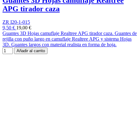
Guantes 3D Hojas camuflaje Realtree
APG tirador caza
ZR I20-1-015
9,50 €
19,00 €
Guantes 3D Hojas camuflaje Realtree APG tirador caza. Guantes de
rejilla con puño largo en camuflaje Realtree APG y sistema Hojas
3D. Guantes largos con material realista en forma de hoja.
Añadir al carrito