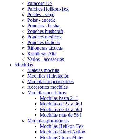
Paracord US
Parches Helikon-Tex
Petates - viaje
Polar - anorak
Ponchos - basha
Pouches bushcraft
Pouches médicos
Pouches tácticos
Riñoneras tácticas
Rodilleras Alta
Varios - accesorios
Mochilas
Maletas mochila
Mochilas Hidratación
Mochilas impermeables
Accesorios mochilas
Mochilas por Litros
Mochilas hasta 21 l
Mochilas de 22 a 36 l
Mochilas de 38 a 56 l
Mochilas más de 56 l
Mochilas-por-marcas
Mochilas Helikon-Tex
Mochilas Direct Action
Mochilas Sturm Miltec