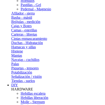
Hornillos
Pastillas - Gel
Pedernal - Magnesio
Afilador - sierra
Basha - mástil
Brújulas - medición
Cajas y Botes
Camas - esterillas
Carteras - libretas
Cintas enmascaramiento
Duchas - Hidratación
Hamacas y sillas
Higiene
Mantas
Navajas - cuchillos
Palas
Piquetas - tensores
Potabilización
Señalización / visión
Tiendas - suelos
DIY
HARDWARE
Hebillas escalera
Hebillas liberación
Molle - Sternum