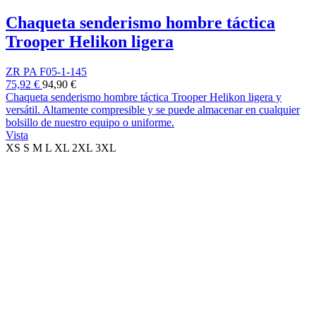
Chaqueta senderismo hombre táctica
Trooper Helikon ligera
ZR PA F05-1-145
75,92 €
94,90 €
Chaqueta senderismo hombre táctica Trooper Helikon ligera y
versátil. Altamente compresible y se puede almacenar en cualquier
bolsillo de nuestro equipo o uniforme.
Vista
XS
S
M
L
XL
2XL
3XL