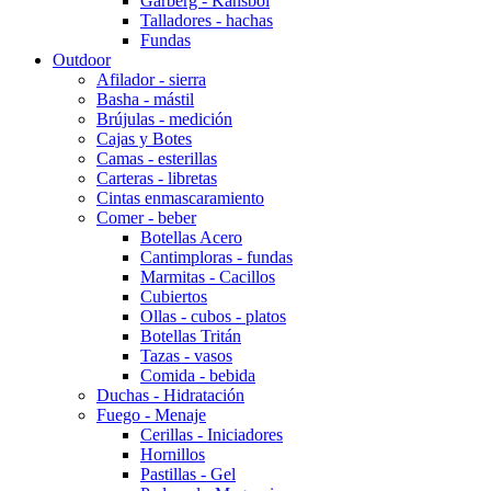
Garberg - Kansbol
Talladores - hachas
Fundas
Outdoor
Afilador - sierra
Basha - mástil
Brújulas - medición
Cajas y Botes
Camas - esterillas
Carteras - libretas
Cintas enmascaramiento
Comer - beber
Botellas Acero
Cantimploras - fundas
Marmitas - Cacillos
Cubiertos
Ollas - cubos - platos
Botellas Tritán
Tazas - vasos
Comida - bebida
Duchas - Hidratación
Fuego - Menaje
Cerillas - Iniciadores
Hornillos
Pastillas - Gel