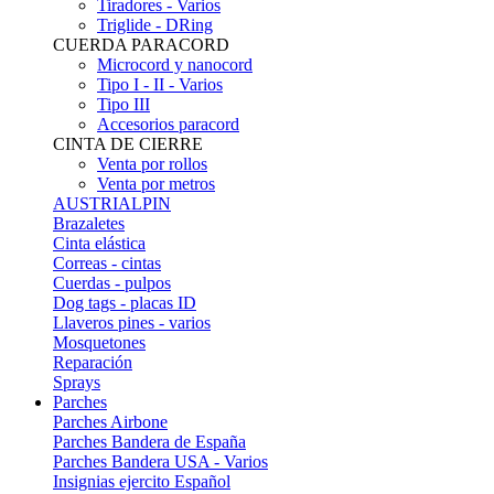
Tiradores - Varios
Triglide - DRing
CUERDA PARACORD
Microcord y nanocord
Tipo I - II - Varios
Tipo III
Accesorios paracord
CINTA DE CIERRE
Venta por rollos
Venta por metros
AUSTRIALPIN
Brazaletes
Cinta elástica
Correas - cintas
Cuerdas - pulpos
Dog tags - placas ID
Llaveros pines - varios
Mosquetones
Reparación
Sprays
Parches
Parches Airbone
Parches Bandera de España
Parches Bandera USA - Varios
Insignias ejercito Español