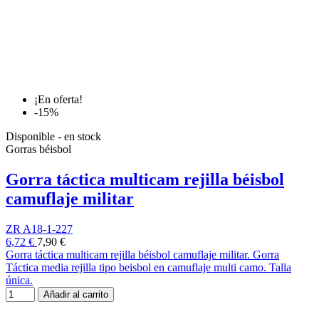
¡En oferta!
-15%
Disponible - en stock
Gorras béisbol
Gorra táctica multicam rejilla béisbol
camuflaje militar
ZR A18-1-227
6,72 €
7,90 €
Gorra táctica multicam rejilla béisbol camuflaje militar. Gorra
Táctica media rejilla tipo beisbol en camuflaje multi camo. Talla
única.
Añadir al carrito