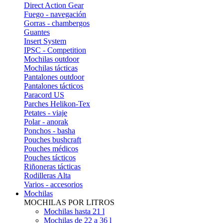
Direct Action Gear
Fuego - navegación
Gorras - chambergos
Guantes
Insert System
IPSC - Competition
Mochilas outdoor
Mochilas tácticas
Pantalones outdoor
Pantalones tácticos
Paracord US
Parches Helikon-Tex
Petates - viaje
Polar - anorak
Ponchos - basha
Pouches bushcraft
Pouches médicos
Pouches tácticos
Riñoneras tácticas
Rodilleras Alta
Varios - accesorios
Mochilas
MOCHILAS POR LITROS
Mochilas hasta 21 l
Mochilas de 22 a 36 l