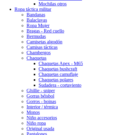
Mochilas otros
Ropa táctica militar
Bandanas
Balaclavas
Ropa Mujer
Bragas - Red cuello
Bermudas
Camisetas algodón
Camisas tácticas
Chambergos
Chaquetas
Chaquetas Apex - M65
Chaquetas bushcraft
Chaquetas camuflaje
Chaquetas polares
Sudadera - cortaviento
Ghillie - sniper
Gorras béisbol
Gorros - boinas
Interior / térmica
Monos
Niño accesorios
Niño ropa
Original usada
Pantalones