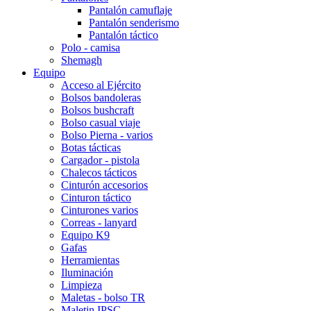
Pantalón camuflaje
Pantalón senderismo
Pantalón táctico
Polo - camisa
Shemagh
Equipo
Acceso al Ejército
Bolsos bandoleras
Bolsos bushcraft
Bolso casual viaje
Bolso Pierna - varios
Botas tácticas
Cargador - pistola
Chalecos tácticos
Cinturón accesorios
Cinturon táctico
Cinturones varios
Correas - lanyard
Equipo K9
Gafas
Herramientas
Iluminación
Limpieza
Maletas - bolso TR
Maletin IPSC