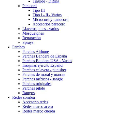
Triglide - DRing
Paracord
Tipo III
Tipo I - II - Varios
Microcord y nanocord
Accesorios paracord
Llaveros pines - varios
Mosquetones
Reparación
Sprays
Parches
Parches Airbone
Parches Bandera de España
Parches Bandera USA - Varios
Insignias ejercito Español
Parches calavera - punisher
Parches de moral y marcas
Parches médicos - sangre
Parches originales
Parches piloto
Rangos
Redes sombra
Accesorio redes
Redes marco acero
Redes marco cuerda