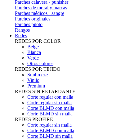
Parches calavera - punisher
Parches de moral y marcas
Parches médicos - sangre
Parches originales
Parches piloto
Rangos
Redes
REDES POR COLOR
Beige
Blanca
Verde
Otros colores
REDES POR TEJIDO
Sunbreeze
Vinilo
Premium
REDES SIN RETARDANTE
Corte regular con malla
Corte regular sin malla
Corte BLMD con malla
Corte BLMD sin malla
REDES PROFIRE
Corte regular sin malla
Corte BLMD con malla
Corte BLMD sin malla