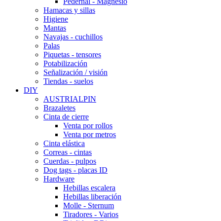
Pedernal - Magnesio
Hamacas y sillas
Higiene
Mantas
Navajas - cuchillos
Palas
Piquetas - tensores
Potabilización
Señalización / visión
Tiendas - suelos
DIY
AUSTRIALPIN
Brazaletes
Cinta de cierre
Venta por rollos
Venta por metros
Cinta elástica
Correas - cintas
Cuerdas - pulpos
Dog tags - placas ID
Hardware
Hebillas escalera
Hebillas liberación
Molle - Sternum
Tiradores - Varios