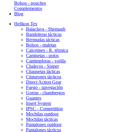
Bolsos - pouches
Complementos
Blog
Helikon Tex
Balaclava - Shemagh
Bandoleras tácticas
Bermudas tácticas
Bolsos - maletas
Calcetines - R. térmica
Camisetas - polos
Cantimploras - vajilla
Chalecos - Sniper
Chaquetas tácticas
Cinturones tácticos
Direct Action Gear
Fuego - navegación
Gorras - chambergos
Guantes
Insert System
IPSC - Competition
Mochilas outdoor
Mochilas tácticas
Pantalones outdoor
Pantalones tácticos