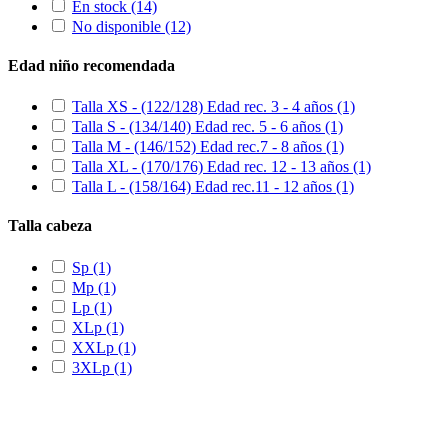
En stock
(14)
No disponible
(12)
Edad niño recomendada
Talla XS - (122/128) Edad rec. 3 - 4 años
(1)
Talla S - (134/140) Edad rec. 5 - 6 años
(1)
Talla M - (146/152) Edad rec.7 - 8 años
(1)
Talla XL - (170/176) Edad rec. 12 - 13 años
(1)
Talla L - (158/164) Edad rec.11 - 12 años
(1)
Talla cabeza
Sp
(1)
Mp
(1)
Lp
(1)
XLp
(1)
XXLp
(1)
3XLp
(1)