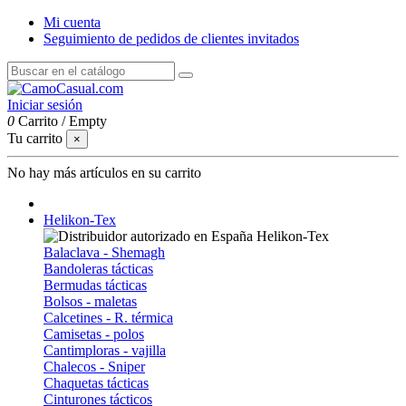
Mi cuenta
Seguimiento de pedidos de clientes invitados
Iniciar sesión
0
Carrito
/
Empty
Tu carrito
×
No hay más artículos en su carrito
Helikon-Tex
Balaclava - Shemagh
Bandoleras tácticas
Bermudas tácticas
Bolsos - maletas
Calcetines - R. térmica
Camisetas - polos
Cantimploras - vajilla
Chalecos - Sniper
Chaquetas tácticas
Cinturones tácticos