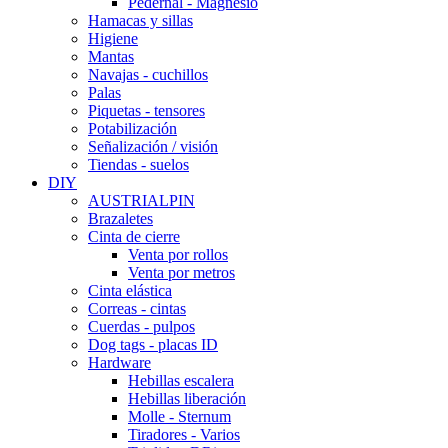
Pedernal - Magnesio
Hamacas y sillas
Higiene
Mantas
Navajas - cuchillos
Palas
Piquetas - tensores
Potabilización
Señalización / visión
Tiendas - suelos
DIY
AUSTRIALPIN
Brazaletes
Cinta de cierre
Venta por rollos
Venta por metros
Cinta elástica
Correas - cintas
Cuerdas - pulpos
Dog tags - placas ID
Hardware
Hebillas escalera
Hebillas liberación
Molle - Sternum
Tiradores - Varios