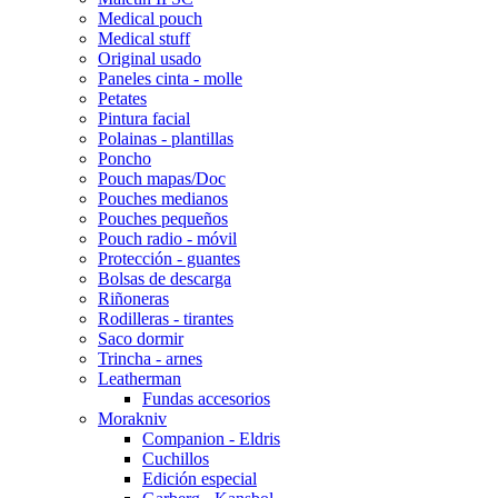
Medical pouch
Medical stuff
Original usado
Paneles cinta - molle
Petates
Pintura facial
Polainas - plantillas
Poncho
Pouch mapas/Doc
Pouches medianos
Pouches pequeños
Pouch radio - móvil
Protección - guantes
Bolsas de descarga
Riñoneras
Rodilleras - tirantes
Saco dormir
Trincha - arnes
Leatherman
Fundas accesorios
Morakniv
Companion - Eldris
Cuchillos
Edición especial