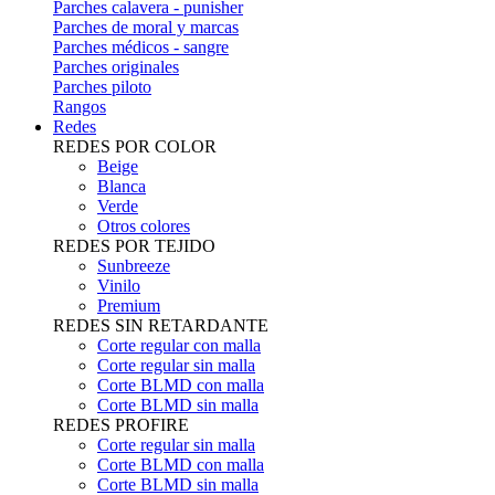
Parches calavera - punisher
Parches de moral y marcas
Parches médicos - sangre
Parches originales
Parches piloto
Rangos
Redes
REDES POR COLOR
Beige
Blanca
Verde
Otros colores
REDES POR TEJIDO
Sunbreeze
Vinilo
Premium
REDES SIN RETARDANTE
Corte regular con malla
Corte regular sin malla
Corte BLMD con malla
Corte BLMD sin malla
REDES PROFIRE
Corte regular sin malla
Corte BLMD con malla
Corte BLMD sin malla