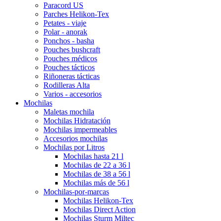
Paracord US
Parches Helikon-Tex
Petates - viaje
Polar - anorak
Ponchos - basha
Pouches bushcraft
Pouches médicos
Pouches tácticos
Riñoneras tácticas
Rodilleras Alta
Varios - accesorios
Mochilas
Maletas mochila
Mochilas Hidratación
Mochilas impermeables
Accesorios mochilas
Mochilas por Litros
Mochilas hasta 21 l
Mochilas de 22 a 36 l
Mochilas de 38 a 56 l
Mochilas más de 56 l
Mochilas-por-marcas
Mochilas Helikon-Tex
Mochilas Direct Action
Mochilas Sturm Miltec