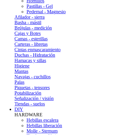
Hornillos
Pastillas - Gel
Pedernal - Magnesio
Afilador - sierra
Basha - mástil
Brújulas - medición
Cajas y Botes
Camas - esterillas
Carteras - libretas
Cintas enmascaramiento
Duchas - Hidratación
Hamacas y sillas
Higiene
Mantas
Navajas - cuchillos
Palas
Piquetas - tensores
Potabilización
Señalización / visión
Tiendas - suelos
DIY
HARDWARE
Hebillas escalera
Hebillas liberación
Molle - Sternum