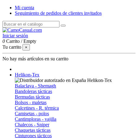
Mi cuenta
Seguimiento de pedidos de clientes invitados
Iniciar sesión
0
Carrito
/
Empty
Tu carrito
×
No hay más artículos en su carrito
Helikon-Tex
Balaclava - Shemagh
Bandoleras tácticas
Bermudas tácticas
Bolsos - maletas
Calcetines - R. térmica
Camisetas - polos
Cantimploras - vajilla
Chalecos - Sniper
Chaquetas tácticas
Cinturones tácticos