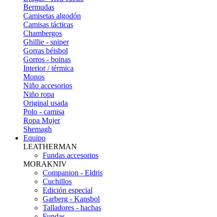
Bermudas
Camisetas algodón
Camisas tácticas
Chambergos
Ghillie - sniper
Gorras béisbol
Gorros - boinas
Interior / térmica
Monos
Niño accesorios
Niño ropa
Original usada
Polo - camisa
Ropa Mujer
Shemagh
Equipo
LEATHERMAN
Fundas accesorios
MORAKNIV
Companion - Eldris
Cuchillos
Edición especial
Garberg - Kansbol
Talladores - hachas
Fundas