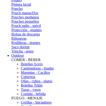
Petates
Pintura facial
Poncho
Pouch mapas/Doc
Pouches medianos
Pouches pequeños
Pouch radio - móvil
Protección - guantes
Bolsas de descarga
Riñoneras
Rodilleras - tirantes
Saco dormir
Trincha - arnes
Outdoor
COMER - BEBER
Botellas Acero
Cantimploras - fundas
Marmitas - Cacillos
Cubiertos
Ollas - cubos - platos
Botellas Tritán
Tazas - vasos
Comida - bebida
FUEGO - MENAJE
Cerillas - Iniciadores