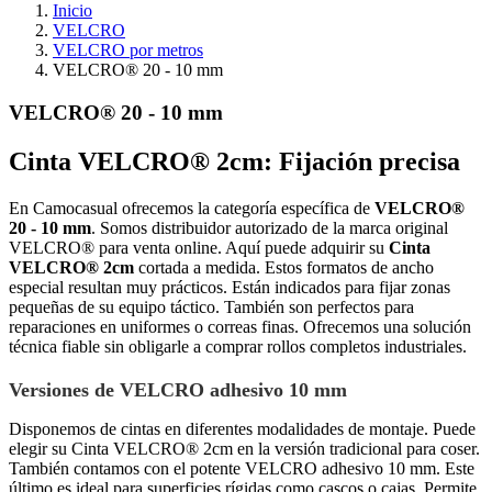
Inicio
VELCRO
VELCRO por metros
VELCRO® 20 - 10 mm
VELCRO® 20 - 10 mm
Cinta VELCRO® 2cm: Fijación precisa
En Camocasual ofrecemos la categoría específica de
VELCRO®
20 - 10 mm
. Somos distribuidor autorizado de la marca original
VELCRO® para venta online. Aquí puede adquirir su
Cinta
VELCRO® 2cm
cortada a medida. Estos formatos de ancho
especial resultan muy prácticos. Están indicados para fijar zonas
pequeñas de su equipo táctico. También son perfectos para
reparaciones en uniformes o correas finas. Ofrecemos una solución
técnica fiable sin obligarle a comprar rollos completos industriales.
Versiones de VELCRO adhesivo 10 mm
Disponemos de cintas en diferentes modalidades de montaje. Puede
elegir su Cinta VELCRO® 2cm en la versión tradicional para coser.
También contamos con el potente VELCRO adhesivo 10 mm. Este
último es ideal para superficies rígidas como cascos o cajas. Permite