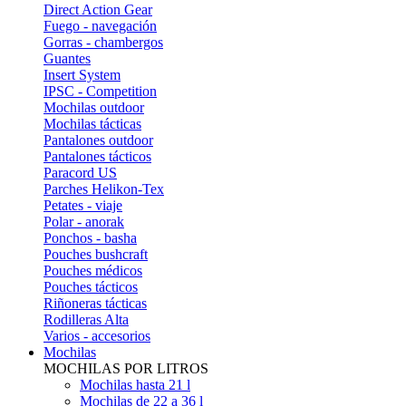
Direct Action Gear
Fuego - navegación
Gorras - chambergos
Guantes
Insert System
IPSC - Competition
Mochilas outdoor
Mochilas tácticas
Pantalones outdoor
Pantalones tácticos
Paracord US
Parches Helikon-Tex
Petates - viaje
Polar - anorak
Ponchos - basha
Pouches bushcraft
Pouches médicos
Pouches tácticos
Riñoneras tácticas
Rodilleras Alta
Varios - accesorios
Mochilas
MOCHILAS POR LITROS
Mochilas hasta 21 l
Mochilas de 22 a 36 l