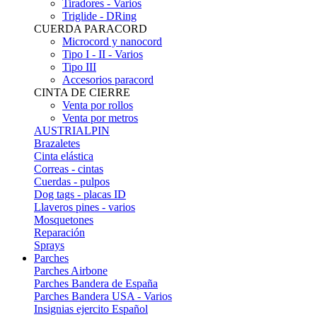
Tiradores - Varios
Triglide - DRing
CUERDA PARACORD
Microcord y nanocord
Tipo I - II - Varios
Tipo III
Accesorios paracord
CINTA DE CIERRE
Venta por rollos
Venta por metros
AUSTRIALPIN
Brazaletes
Cinta elástica
Correas - cintas
Cuerdas - pulpos
Dog tags - placas ID
Llaveros pines - varios
Mosquetones
Reparación
Sprays
Parches
Parches Airbone
Parches Bandera de España
Parches Bandera USA - Varios
Insignias ejercito Español