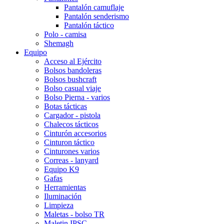
Pantalón camuflaje
Pantalón senderismo
Pantalón táctico
Polo - camisa
Shemagh
Equipo
Acceso al Ejército
Bolsos bandoleras
Bolsos bushcraft
Bolso casual viaje
Bolso Pierna - varios
Botas tácticas
Cargador - pistola
Chalecos tácticos
Cinturón accesorios
Cinturon táctico
Cinturones varios
Correas - lanyard
Equipo K9
Gafas
Herramientas
Iluminación
Limpieza
Maletas - bolso TR
Maletin IPSC