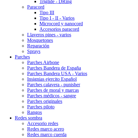
Triglide - DRing
Paracord
Tipo III
Tipo I - II - Varios
Microcord y nanocord
Accesorios paracord
Llaveros pines - varios
Mosquetones
Reparación
Sprays
Parches
Parches Airbone
Parches Bandera de España
Parches Bandera USA - Varios
Insignias ejercito Español
Parches calavera - punisher
Parches de moral y marcas
Parches médicos - sangre
Parches originales
Parches piloto
Rangos
Redes sombra
Accesorio redes
Redes marco acero
Redes marco cuerda