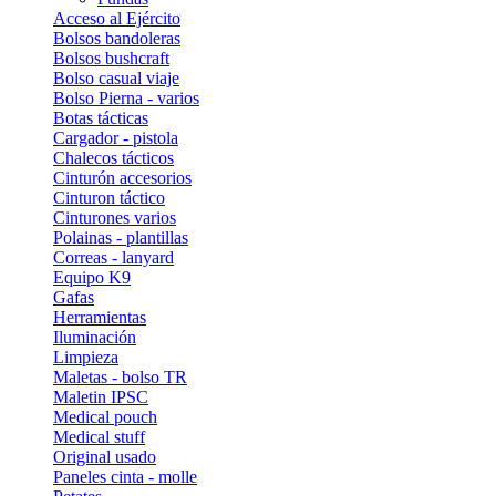
Acceso al Ejército
Bolsos bandoleras
Bolsos bushcraft
Bolso casual viaje
Bolso Pierna - varios
Botas tácticas
Cargador - pistola
Chalecos tácticos
Cinturón accesorios
Cinturon táctico
Cinturones varios
Polainas - plantillas
Correas - lanyard
Equipo K9
Gafas
Herramientas
Iluminación
Limpieza
Maletas - bolso TR
Maletin IPSC
Medical pouch
Medical stuff
Original usado
Paneles cinta - molle