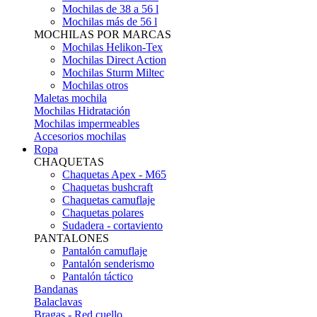
Mochilas de 38 a 56 l
Mochilas más de 56 l
MOCHILAS POR MARCAS
Mochilas Helikon-Tex
Mochilas Direct Action
Mochilas Sturm Miltec
Mochilas otros
Maletas mochila
Mochilas Hidratación
Mochilas impermeables
Accesorios mochilas
Ropa
CHAQUETAS
Chaquetas Apex - M65
Chaquetas bushcraft
Chaquetas camuflaje
Chaquetas polares
Sudadera - cortaviento
PANTALONES
Pantalón camuflaje
Pantalón senderismo
Pantalón táctico
Bandanas
Balaclavas
Bragas - Red cuello