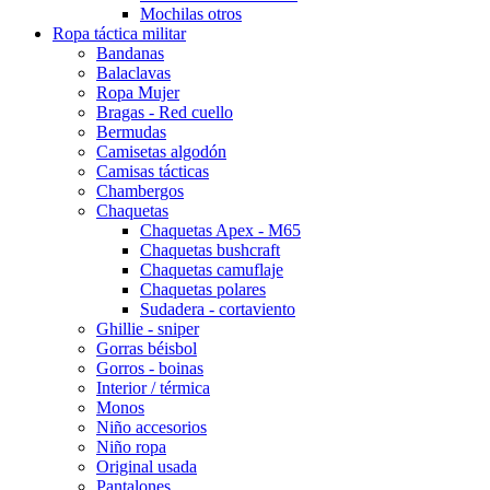
Mochilas otros
Ropa táctica militar
Bandanas
Balaclavas
Ropa Mujer
Bragas - Red cuello
Bermudas
Camisetas algodón
Camisas tácticas
Chambergos
Chaquetas
Chaquetas Apex - M65
Chaquetas bushcraft
Chaquetas camuflaje
Chaquetas polares
Sudadera - cortaviento
Ghillie - sniper
Gorras béisbol
Gorros - boinas
Interior / térmica
Monos
Niño accesorios
Niño ropa
Original usada
Pantalones