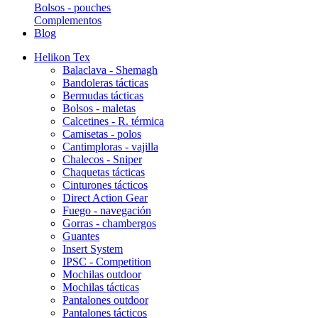
Bolsos - pouches
Complementos
Blog
Helikon Tex
Balaclava - Shemagh
Bandoleras tácticas
Bermudas tácticas
Bolsos - maletas
Calcetines - R. térmica
Camisetas - polos
Cantimploras - vajilla
Chalecos - Sniper
Chaquetas tácticas
Cinturones tácticos
Direct Action Gear
Fuego - navegación
Gorras - chambergos
Guantes
Insert System
IPSC - Competition
Mochilas outdoor
Mochilas tácticas
Pantalones outdoor
Pantalones tácticos