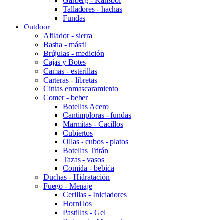
Garberg - Kansbol
Talladores - hachas
Fundas
Outdoor
Afilador - sierra
Basha - mástil
Brújulas - medición
Cajas y Botes
Camas - esterillas
Carteras - libretas
Cintas enmascaramiento
Comer - beber
Botellas Acero
Cantimploras - fundas
Marmitas - Cacillos
Cubiertos
Ollas - cubos - platos
Botellas Tritán
Tazas - vasos
Comida - bebida
Duchas - Hidratación
Fuego - Menaje
Cerillas - Iniciadores
Hornillos
Pastillas - Gel