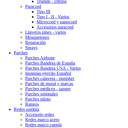
Triglide - DRing
Paracord
Tipo III
Tipo I - II - Varios
Microcord y nanocord
Accesorios paracord
Llaveros pines - varios
Mosquetones
Reparación
Sprays
Parches
Parches Airbone
Parches Bandera de España
Parches Bandera USA - Varios
Insignias ejercito Español
Parches calavera - punisher
Parches de moral y marcas
Parches médicos - sangre
Parches originales
Parches piloto
Rangos
Redes sombra
Accesorio redes
Redes marco acero
Redes marco cuerda