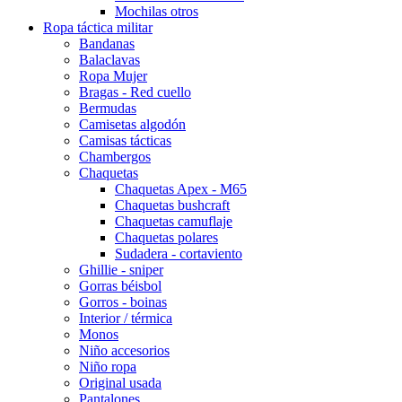
Mochilas otros
Ropa táctica militar
Bandanas
Balaclavas
Ropa Mujer
Bragas - Red cuello
Bermudas
Camisetas algodón
Camisas tácticas
Chambergos
Chaquetas
Chaquetas Apex - M65
Chaquetas bushcraft
Chaquetas camuflaje
Chaquetas polares
Sudadera - cortaviento
Ghillie - sniper
Gorras béisbol
Gorros - boinas
Interior / térmica
Monos
Niño accesorios
Niño ropa
Original usada
Pantalones