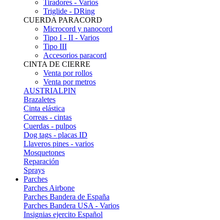
Tiradores - Varios
Triglide - DRing
CUERDA PARACORD
Microcord y nanocord
Tipo I - II - Varios
Tipo III
Accesorios paracord
CINTA DE CIERRE
Venta por rollos
Venta por metros
AUSTRIALPIN
Brazaletes
Cinta elástica
Correas - cintas
Cuerdas - pulpos
Dog tags - placas ID
Llaveros pines - varios
Mosquetones
Reparación
Sprays
Parches
Parches Airbone
Parches Bandera de España
Parches Bandera USA - Varios
Insignias ejercito Español