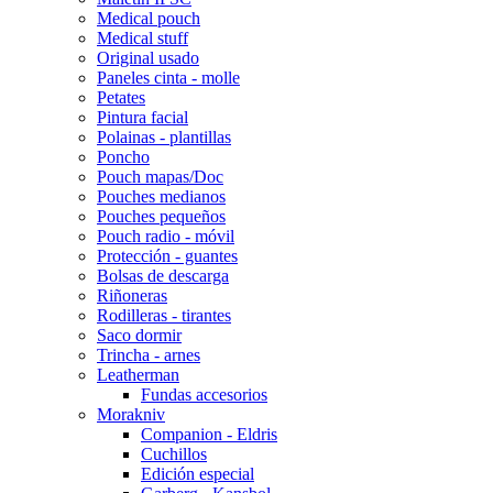
Medical pouch
Medical stuff
Original usado
Paneles cinta - molle
Petates
Pintura facial
Polainas - plantillas
Poncho
Pouch mapas/Doc
Pouches medianos
Pouches pequeños
Pouch radio - móvil
Protección - guantes
Bolsas de descarga
Riñoneras
Rodilleras - tirantes
Saco dormir
Trincha - arnes
Leatherman
Fundas accesorios
Morakniv
Companion - Eldris
Cuchillos
Edición especial