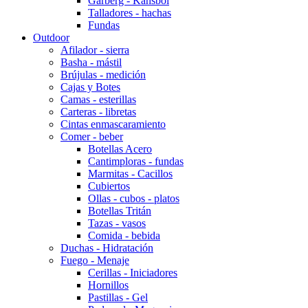
Garberg - Kansbol
Talladores - hachas
Fundas
Outdoor
Afilador - sierra
Basha - mástil
Brújulas - medición
Cajas y Botes
Camas - esterillas
Carteras - libretas
Cintas enmascaramiento
Comer - beber
Botellas Acero
Cantimploras - fundas
Marmitas - Cacillos
Cubiertos
Ollas - cubos - platos
Botellas Tritán
Tazas - vasos
Comida - bebida
Duchas - Hidratación
Fuego - Menaje
Cerillas - Iniciadores
Hornillos
Pastillas - Gel