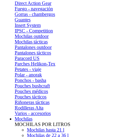
Direct Action Gear
Fuego - navegación
Gorras - chambergos
Guantes
Insert System
IPSC - Competition
Mochilas outdoor
Mochilas tácticas
Pantalones outdoor
Pantalones tácticos
Paracord US
Parches Helikon-Tex
Petates - viaje
Polar - anorak
Ponchos - basha
Pouches bushcraft
Pouches médicos
Pouches tácticos
Riñoneras tácticas
Rodilleras Alta
Varios - accesorios
Mochilas
MOCHILAS POR LITROS
Mochilas hasta 21 l
Mochilas de 22 a 36 l