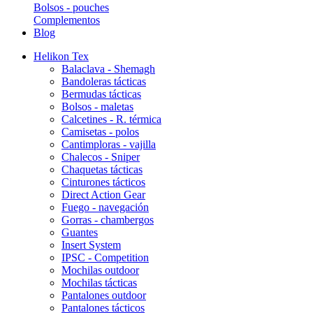
Bolsos - pouches
Complementos
Blog
Helikon Tex
Balaclava - Shemagh
Bandoleras tácticas
Bermudas tácticas
Bolsos - maletas
Calcetines - R. térmica
Camisetas - polos
Cantimploras - vajilla
Chalecos - Sniper
Chaquetas tácticas
Cinturones tácticos
Direct Action Gear
Fuego - navegación
Gorras - chambergos
Guantes
Insert System
IPSC - Competition
Mochilas outdoor
Mochilas tácticas
Pantalones outdoor
Pantalones tácticos