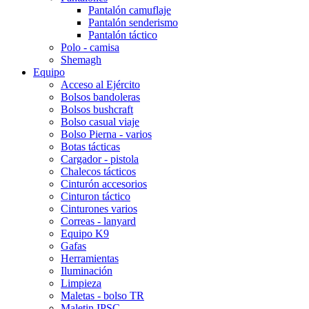
Pantalón camuflaje
Pantalón senderismo
Pantalón táctico
Polo - camisa
Shemagh
Equipo
Acceso al Ejército
Bolsos bandoleras
Bolsos bushcraft
Bolso casual viaje
Bolso Pierna - varios
Botas tácticas
Cargador - pistola
Chalecos tácticos
Cinturón accesorios
Cinturon táctico
Cinturones varios
Correas - lanyard
Equipo K9
Gafas
Herramientas
Iluminación
Limpieza
Maletas - bolso TR
Maletin IPSC