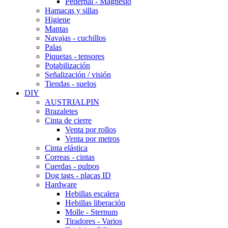
Pedernal - Magnesio
Hamacas y sillas
Higiene
Mantas
Navajas - cuchillos
Palas
Piquetas - tensores
Potabilización
Señalización / visión
Tiendas - suelos
DIY
AUSTRIALPIN
Brazaletes
Cinta de cierre
Venta por rollos
Venta por metros
Cinta elástica
Correas - cintas
Cuerdas - pulpos
Dog tags - placas ID
Hardware
Hebillas escalera
Hebillas liberación
Molle - Sternum
Tiradores - Varios