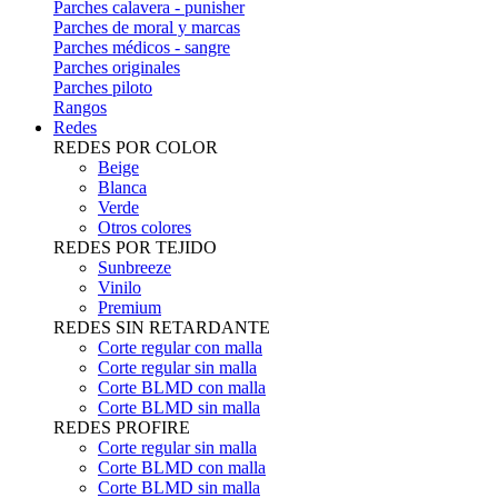
Parches calavera - punisher
Parches de moral y marcas
Parches médicos - sangre
Parches originales
Parches piloto
Rangos
Redes
REDES POR COLOR
Beige
Blanca
Verde
Otros colores
REDES POR TEJIDO
Sunbreeze
Vinilo
Premium
REDES SIN RETARDANTE
Corte regular con malla
Corte regular sin malla
Corte BLMD con malla
Corte BLMD sin malla
REDES PROFIRE
Corte regular sin malla
Corte BLMD con malla
Corte BLMD sin malla