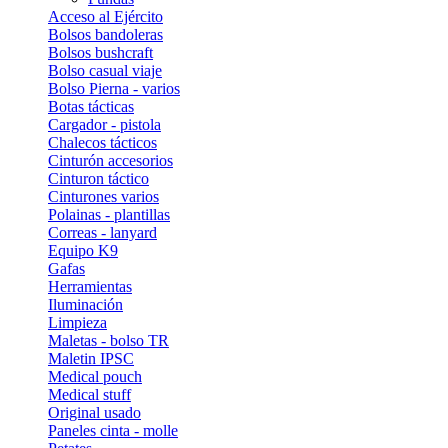
Acceso al Ejército
Bolsos bandoleras
Bolsos bushcraft
Bolso casual viaje
Bolso Pierna - varios
Botas tácticas
Cargador - pistola
Chalecos tácticos
Cinturón accesorios
Cinturon táctico
Cinturones varios
Polainas - plantillas
Correas - lanyard
Equipo K9
Gafas
Herramientas
Iluminación
Limpieza
Maletas - bolso TR
Maletin IPSC
Medical pouch
Medical stuff
Original usado
Paneles cinta - molle