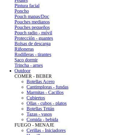
Petates
Pintura facial
Poncho
Pouch mapas/Doc
Pouches medianos
Pouches pequeños
Pouch radio - móvil
Protección - guantes
Bolsas de descarga
Riñoneras
Rodilleras - tirantes
Saco dormir
Trincha - arnes
Outdoor
COMER - BEBER
Botellas Acero
Cantimploras - fundas
Marmitas - Cacillos
Cubiertos
Ollas - cubos - platos
Botellas Tritán
Tazas - vasos
Comida - bebida
FUEGO - MENAJE
Cerillas - Iniciadores