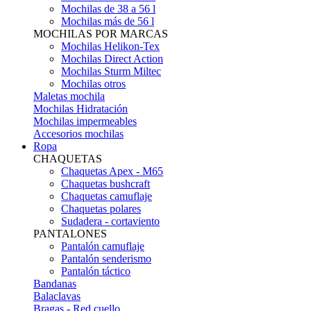
Mochilas de 38 a 56 l
Mochilas más de 56 l
MOCHILAS POR MARCAS
Mochilas Helikon-Tex
Mochilas Direct Action
Mochilas Sturm Miltec
Mochilas otros
Maletas mochila
Mochilas Hidratación
Mochilas impermeables
Accesorios mochilas
Ropa
CHAQUETAS
Chaquetas Apex - M65
Chaquetas bushcraft
Chaquetas camuflaje
Chaquetas polares
Sudadera - cortaviento
PANTALONES
Pantalón camuflaje
Pantalón senderismo
Pantalón táctico
Bandanas
Balaclavas
Bragas - Red cuello