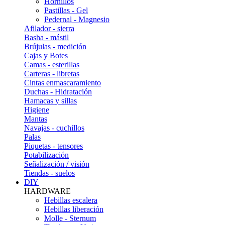
Hornillos
Pastillas - Gel
Pedernal - Magnesio
Afilador - sierra
Basha - mástil
Brújulas - medición
Cajas y Botes
Camas - esterillas
Carteras - libretas
Cintas enmascaramiento
Duchas - Hidratación
Hamacas y sillas
Higiene
Mantas
Navajas - cuchillos
Palas
Piquetas - tensores
Potabilización
Señalización / visión
Tiendas - suelos
DIY
HARDWARE
Hebillas escalera
Hebillas liberación
Molle - Sternum