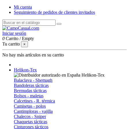
Mi cuenta
Seguimiento de pedidos de clientes invitados
Iniciar sesión
0
Carrito
/
Empty
Tu carrito
×
No hay más artículos en su carrito
Helikon-Tex
Balaclava - Shemagh
Bandoleras tácticas
Bermudas tácticas
Bolsos - maletas
Calcetines - R. térmica
Camisetas - polos
Cantimploras - vajilla
Chalecos - Sniper
Chaquetas tácticas
Cinturones tácticos