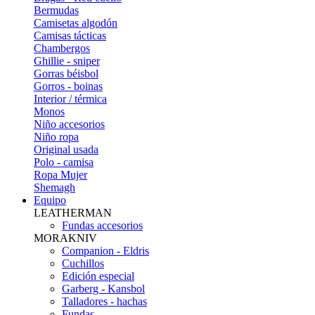
Bermudas
Camisetas algodón
Camisas tácticas
Chambergos
Ghillie - sniper
Gorras béisbol
Gorros - boinas
Interior / térmica
Monos
Niño accesorios
Niño ropa
Original usada
Polo - camisa
Ropa Mujer
Shemagh
Equipo
LEATHERMAN
Fundas accesorios
MORAKNIV
Companion - Eldris
Cuchillos
Edición especial
Garberg - Kansbol
Talladores - hachas
Fundas