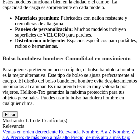
Estos modelos funcionan bien en la ciudad o el campo. La
capacidad de carga es sorprendente en cada modelo.
Materiales premium:
Fabricados con nailon resistente y
cremalleras de alta gama.
Paneles de personalización:
Muchos modelos incluyen
superficies de
VELCRO
para parches.
Distribución inteligente:
Espacios específicos para portátiles,
radios o herramientas.
Bolso bandolera hombre: Comodidad en movimiento
Para quienes prefieren un acceso rápido, el bolso bandolera hombre
es la mejor alternativa. Este tipo de bolso se ajusta perfectamente al
cuerpo. El diseño del bolso bandolera hombre evita desplazamientos
incómodos al caminar. Es una prenda técnica muy valorada por
viajeros. Helikon-Tex garantiza la máxima protección para tus
objetos personales. Puedes usar tu bolso bandolera hombre en
cualquier clima.
Filtrar
Mostrando 1-15 de 15 artículo(s)
Relevancia
Ventas en orden decreciente
Relevancia
Nombre, A a Z
Nombre, Z
a A
Precio: de más bajo a más alto
Precio, de más alto a más bajo