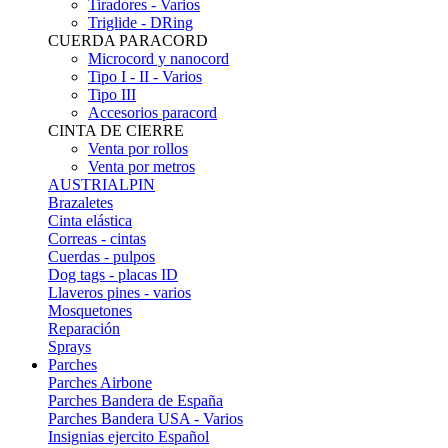
Tiradores - Varios
Triglide - DRing
CUERDA PARACORD
Microcord y nanocord
Tipo I - II - Varios
Tipo III
Accesorios paracord
CINTA DE CIERRE
Venta por rollos
Venta por metros
AUSTRIALPIN
Brazaletes
Cinta elástica
Correas - cintas
Cuerdas - pulpos
Dog tags - placas ID
Llaveros pines - varios
Mosquetones
Reparación
Sprays
Parches
Parches Airbone
Parches Bandera de España
Parches Bandera USA - Varios
Insignias ejercito Español