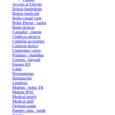
Acceso al Ejército
Bolsos bandoleras
Bolsos bushcraft
Bolso casual viaje
Bolso Pierna - varios
Botas tácticas
Cargador - pistola
Chalecos tácticos
Cinturón accesorios
Cinturon táctico
Cinturones varios
Polainas - plantillas
Correas - lanyard
Equipo K9
Gafas
Herramientas
Iluminación
Limpieza
Maletas - bolso TR
Maletin IPSC
Medical pouch
Medical stuff
Original usado
Paneles cinta - molle