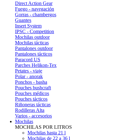
Direct Action Gear
Fuego - navegación
Gorras - chambergos
Guantes
Insert System
IPSC - Competition
Mochilas outdoor
Mochilas tácticas
Pantalones outdoor
Pantalones tácticos
Paracord US
Parches Helikon-Tex
Petates - viaje
Polar - anorak
Ponchos - basha
Pouches bushcraft
Pouches médicos
Pouches tácticos
Riñoneras tácticas
Rodilleras Alta
Varios - accesorios
Mochilas
MOCHILAS POR LITROS
Mochilas hasta 21 l
Mochilas de 22 a 36 l