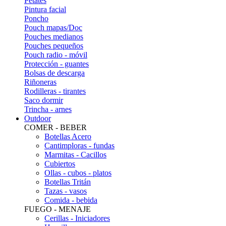
Petates
Pintura facial
Poncho
Pouch mapas/Doc
Pouches medianos
Pouches pequeños
Pouch radio - móvil
Protección - guantes
Bolsas de descarga
Riñoneras
Rodilleras - tirantes
Saco dormir
Trincha - arnes
Outdoor
COMER - BEBER
Botellas Acero
Cantimploras - fundas
Marmitas - Cacillos
Cubiertos
Ollas - cubos - platos
Botellas Tritán
Tazas - vasos
Comida - bebida
FUEGO - MENAJE
Cerillas - Iniciadores