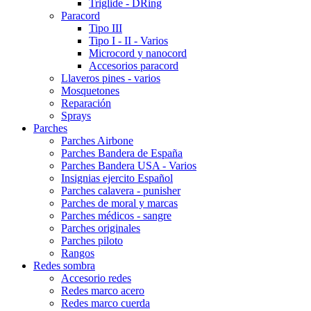
Triglide - DRing
Paracord
Tipo III
Tipo I - II - Varios
Microcord y nanocord
Accesorios paracord
Llaveros pines - varios
Mosquetones
Reparación
Sprays
Parches
Parches Airbone
Parches Bandera de España
Parches Bandera USA - Varios
Insignias ejercito Español
Parches calavera - punisher
Parches de moral y marcas
Parches médicos - sangre
Parches originales
Parches piloto
Rangos
Redes sombra
Accesorio redes
Redes marco acero
Redes marco cuerda