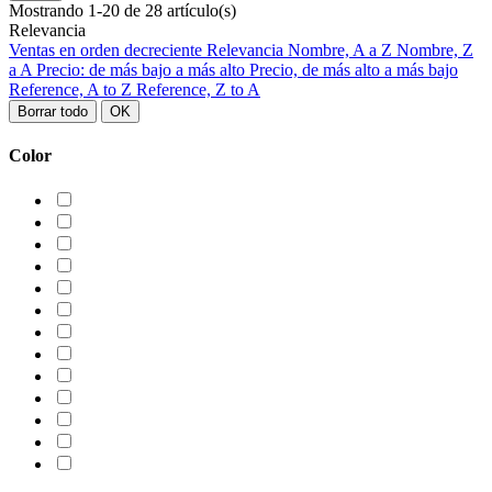
Mostrando 1-20 de 28 artículo(s)
Relevancia
Ventas en orden decreciente
Relevancia
Nombre, A a Z
Nombre, Z
a A
Precio: de más bajo a más alto
Precio, de más alto a más bajo
Reference, A to Z
Reference, Z to A
Borrar todo
OK
Color