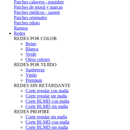
Parches calavera - punisher
Parches de moral y marcas
Parches médicos - sangre
Parches originales
Parches piloto
Rangos
Redes
REDES POR COLOR
Beige
Blanca
Verde
Otros colores
REDES POR TEJIDO
Sunbreeze
Vinilo
Premium
REDES SIN RETARDANTE
Corte regular con malla
Corte regular sin malla
Corte BLMD con malla
Corte BLMD sin malla
REDES PROFIRE
Corte regular sin malla
Corte BLMD con malla
Corte BLMD sin malla