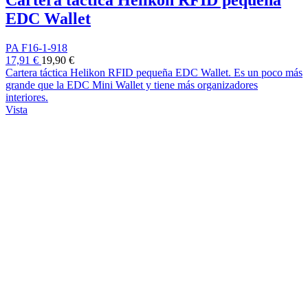
Cartera táctica Helikon RFID pequeña
EDC Wallet
PA F16-1-918
17,91 €
19,90 €
Cartera táctica Helikon RFID pequeña EDC Wallet. Es un poco más
grande que la EDC Mini Wallet y tiene más organizadores
interiores.
Vista