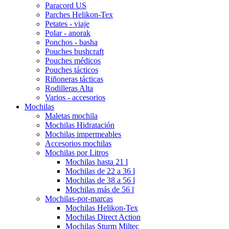
Paracord US
Parches Helikon-Tex
Petates - viaje
Polar - anorak
Ponchos - basha
Pouches bushcraft
Pouches médicos
Pouches tácticos
Riñoneras tácticas
Rodilleras Alta
Varios - accesorios
Mochilas
Maletas mochila
Mochilas Hidratación
Mochilas impermeables
Accesorios mochilas
Mochilas por Litros
Mochilas hasta 21 l
Mochilas de 22 a 36 l
Mochilas de 38 a 56 l
Mochilas más de 56 l
Mochilas-por-marcas
Mochilas Helikon-Tex
Mochilas Direct Action
Mochilas Sturm Miltec