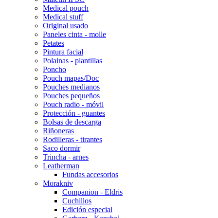
Medical pouch
Medical stuff
Original usado
Paneles cinta - molle
Petates
Pintura facial
Polainas - plantillas
Poncho
Pouch mapas/Doc
Pouches medianos
Pouches pequeños
Pouch radio - móvil
Protección - guantes
Bolsas de descarga
Riñoneras
Rodilleras - tirantes
Saco dormir
Trincha - arnes
Leatherman
Fundas accesorios
Morakniv
Companion - Eldris
Cuchillos
Edición especial