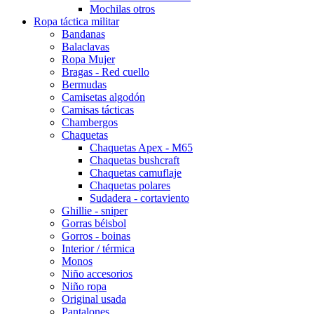
Mochilas otros
Ropa táctica militar
Bandanas
Balaclavas
Ropa Mujer
Bragas - Red cuello
Bermudas
Camisetas algodón
Camisas tácticas
Chambergos
Chaquetas
Chaquetas Apex - M65
Chaquetas bushcraft
Chaquetas camuflaje
Chaquetas polares
Sudadera - cortaviento
Ghillie - sniper
Gorras béisbol
Gorros - boinas
Interior / térmica
Monos
Niño accesorios
Niño ropa
Original usada
Pantalones