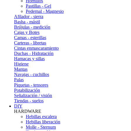
Hornillos
Pastillas - Gel
Pedernal - Magnesio
Afilador - sierra
Basha - mástil
Brújulas - medición
Cajas y Botes
Camas - esterillas
Carteras - libretas
Cintas enmascaramiento
Duchas - Hidratación
Hamacas y sillas
Higiene
Mantas
Navajas - cuchillos
Palas
Piquetas - tensores
Potabilización
Señalización / visión
Tiendas - suelos
DIY
HARDWARE
Hebillas escalera
Hebillas liberación
Molle - Sternum