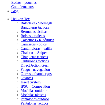
Bolsos - pouches
Complementos
Blog
Helikon Tex
Balaclava - Shemagh
Bandoleras tácticas
Bermudas tácticas
Bolsos - maletas
Calcetines - R. térmica
Camisetas - polos
Cantimploras - vajilla
Chalecos - Sniper
Chaquetas tácticas
Cinturones tácticos
Direct Action Gear
Fuego - navegación
Gorras - chambergos
Guantes
Insert System
IPSC - Competition
Mochilas outdoor
Mochilas tácticas
Pantalones outdoor
Pantalones tácticos