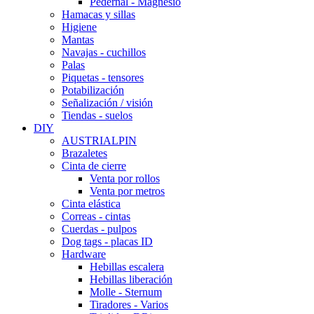
Pedernal - Magnesio
Hamacas y sillas
Higiene
Mantas
Navajas - cuchillos
Palas
Piquetas - tensores
Potabilización
Señalización / visión
Tiendas - suelos
DIY
AUSTRIALPIN
Brazaletes
Cinta de cierre
Venta por rollos
Venta por metros
Cinta elástica
Correas - cintas
Cuerdas - pulpos
Dog tags - placas ID
Hardware
Hebillas escalera
Hebillas liberación
Molle - Sternum
Tiradores - Varios