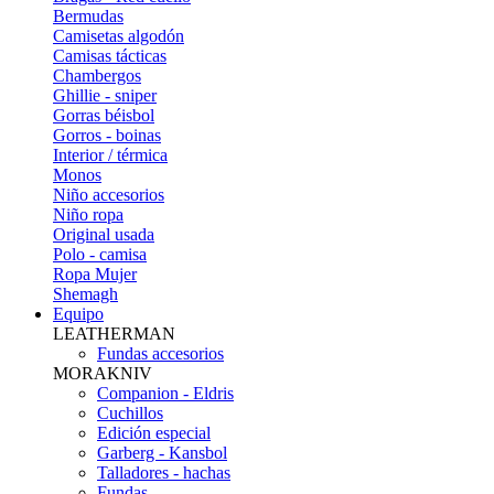
Bermudas
Camisetas algodón
Camisas tácticas
Chambergos
Ghillie - sniper
Gorras béisbol
Gorros - boinas
Interior / térmica
Monos
Niño accesorios
Niño ropa
Original usada
Polo - camisa
Ropa Mujer
Shemagh
Equipo
LEATHERMAN
Fundas accesorios
MORAKNIV
Companion - Eldris
Cuchillos
Edición especial
Garberg - Kansbol
Talladores - hachas
Fundas