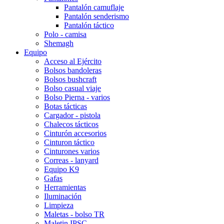
Pantalón camuflaje
Pantalón senderismo
Pantalón táctico
Polo - camisa
Shemagh
Equipo
Acceso al Ejército
Bolsos bandoleras
Bolsos bushcraft
Bolso casual viaje
Bolso Pierna - varios
Botas tácticas
Cargador - pistola
Chalecos tácticos
Cinturón accesorios
Cinturon táctico
Cinturones varios
Correas - lanyard
Equipo K9
Gafas
Herramientas
Iluminación
Limpieza
Maletas - bolso TR
Maletin IPSC