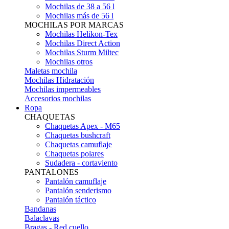
Mochilas de 38 a 56 l
Mochilas más de 56 l
MOCHILAS POR MARCAS
Mochilas Helikon-Tex
Mochilas Direct Action
Mochilas Sturm Miltec
Mochilas otros
Maletas mochila
Mochilas Hidratación
Mochilas impermeables
Accesorios mochilas
Ropa
CHAQUETAS
Chaquetas Apex - M65
Chaquetas bushcraft
Chaquetas camuflaje
Chaquetas polares
Sudadera - cortaviento
PANTALONES
Pantalón camuflaje
Pantalón senderismo
Pantalón táctico
Bandanas
Balaclavas
Bragas - Red cuello