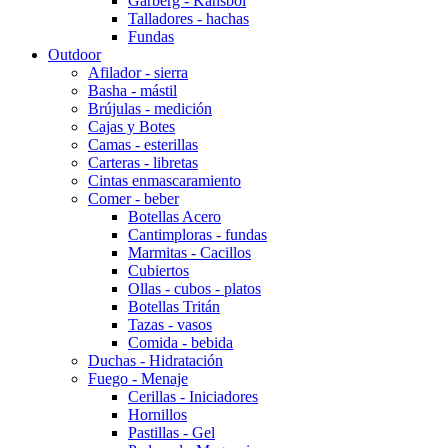
Garberg - Kansbol
Talladores - hachas
Fundas
Outdoor
Afilador - sierra
Basha - mástil
Brújulas - medición
Cajas y Botes
Camas - esterillas
Carteras - libretas
Cintas enmascaramiento
Comer - beber
Botellas Acero
Cantimploras - fundas
Marmitas - Cacillos
Cubiertos
Ollas - cubos - platos
Botellas Tritán
Tazas - vasos
Comida - bebida
Duchas - Hidratación
Fuego - Menaje
Cerillas - Iniciadores
Hornillos
Pastillas - Gel