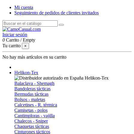
Mi cuenta
Seguimiento de pedidos de clientes invitados
Iniciar sesión
0
Carrito
/
Empty
Tu carrito
×
No hay más artículos en su carrito
Helikon-Tex
Balaclava - Shemagh
Bandoleras tácticas
Bermudas tácticas
Bolsos - maletas
Calcetines - R. térmica
Camisetas - polos
Cantimploras - vajilla
Chalecos - Sniper
Chaquetas tácticas
Cinturones tácticos