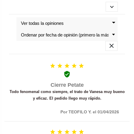


Petate enrollable Arid Dry Sack mediano 50 L





Helikon-Tex
PA F16-1-573

24,90 €
Cierre Petate
Todo fenomenal como siempre, el trato de Vanesa muy bueno
y eficaz. El pedido llego muy rápido.
Por TEOFILO Y. el 01/04/2026




