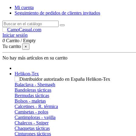
Mi cuenta
Seguimiento de pedidos de clientes invitados
Iniciar sesión
0
Carrito
/
Empty
Tu carrito
×
No hay más artículos en su carrito
Helikon-Tex
Balaclava - Shemagh
Bandoleras tácticas
Bermudas tácticas
Bolsos - maletas
Calcetines - R. térmica
Camisetas - polos
Cantimploras - vajilla
Chalecos - Sniper
Chaquetas tácticas
Cinturones tácticos