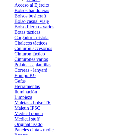
Acceso al Ejército
Bolsos bandoleras
Bolsos bushcraft
Bolso casual viaje
Bolso Pierna - varios
Botas tácticas
Cargador - pistola
Chalecos tácticos
Cinturón accesorios
Cinturon táctico
Cinturones varios
Polainas - plantillas
Correas - lanyard
Equipo K9
Gafas
Herramientas
Iluminación
Limpieza
Maletas - bolso TR
Maletin IPSC
Medical pouch
Medical stuff
Original usado
Paneles cinta - molle