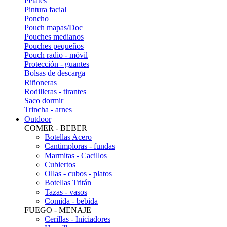
Petates
Pintura facial
Poncho
Pouch mapas/Doc
Pouches medianos
Pouches pequeños
Pouch radio - móvil
Protección - guantes
Bolsas de descarga
Riñoneras
Rodilleras - tirantes
Saco dormir
Trincha - arnes
Outdoor
COMER - BEBER
Botellas Acero
Cantimploras - fundas
Marmitas - Cacillos
Cubiertos
Ollas - cubos - platos
Botellas Tritán
Tazas - vasos
Comida - bebida
FUEGO - MENAJE
Cerillas - Iniciadores