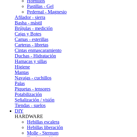
Hornillos
Pastillas - Gel
Pedernal - Magnesio
Afilador - sierra
Basha - mástil
Brújulas - medición
Cajas y Botes
Camas - esterillas
Carteras - libretas
Cintas enmascaramiento
Duchas - Hidratación
Hamacas y sillas
Higiene
Mantas
Navajas - cuchillos
Palas
Piquetas - tensores
Potabilización
Señalización / visión
Tiendas - suelos
DIY
HARDWARE
Hebillas escalera
Hebillas liberación
Molle - Sternum