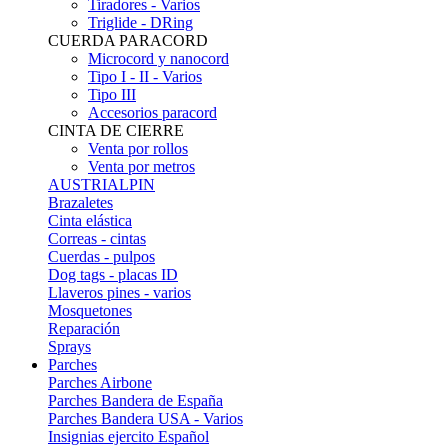
Tiradores - Varios
Triglide - DRing
CUERDA PARACORD
Microcord y nanocord
Tipo I - II - Varios
Tipo III
Accesorios paracord
CINTA DE CIERRE
Venta por rollos
Venta por metros
AUSTRIALPIN
Brazaletes
Cinta elástica
Correas - cintas
Cuerdas - pulpos
Dog tags - placas ID
Llaveros pines - varios
Mosquetones
Reparación
Sprays
Parches
Parches Airbone
Parches Bandera de España
Parches Bandera USA - Varios
Insignias ejercito Español