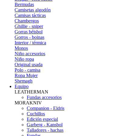
Bermudas
Camisetas algodón
Camisas tácticas
Chambergos
Ghillie - sniper
Gorras béisbol
Gorros - boinas
Interior / térmica
Monos
Niño accesorios
Niño ropa
Original usada
Polo - camisa
Ropa Mujer
Shemagh
Equipo
LEATHERMAN
Fundas accesorios
MORAKNIV
Companion - Eldris
Cuchillos
Edición especial
Garberg - Kansbol
Talladores - hachas
Fundas