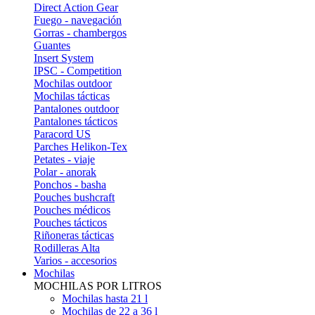
Direct Action Gear
Fuego - navegación
Gorras - chambergos
Guantes
Insert System
IPSC - Competition
Mochilas outdoor
Mochilas tácticas
Pantalones outdoor
Pantalones tácticos
Paracord US
Parches Helikon-Tex
Petates - viaje
Polar - anorak
Ponchos - basha
Pouches bushcraft
Pouches médicos
Pouches tácticos
Riñoneras tácticas
Rodilleras Alta
Varios - accesorios
Mochilas
MOCHILAS POR LITROS
Mochilas hasta 21 l
Mochilas de 22 a 36 l