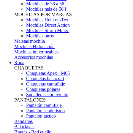
Mochilas de 38 a 56 l
Mochilas más de 56 l
MOCHILAS POR MARCAS
Mochilas Helikon-Tex
Mochilas Direct Action
Mochilas Sturm Miltec
Mochilas otros
Maletas mochila
Mochilas Hidratación
Mochilas impermeables
Accesorios mochilas
Ropa
CHAQUETAS
Chaquetas Apex - M65
Chaquetas bushcraft
Chaquetas camuflaje
Chaquetas polares
Sudadera - cortaviento
PANTALONES
Pantalón camuflaje
Pantalón senderismo
Pantalón táctico
Bandanas
Balaclavas
Bragas - Red cuello