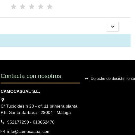

Contacta con nosotros
↩
Derecho de desistimiento
CAMOCASUAL S.L.
C/ Tucídides n 20 - of. 11 primera planta
P.E. Santa Bárbara - 29004 - Málaga
952177299 - 610652476
info@camocasual.com