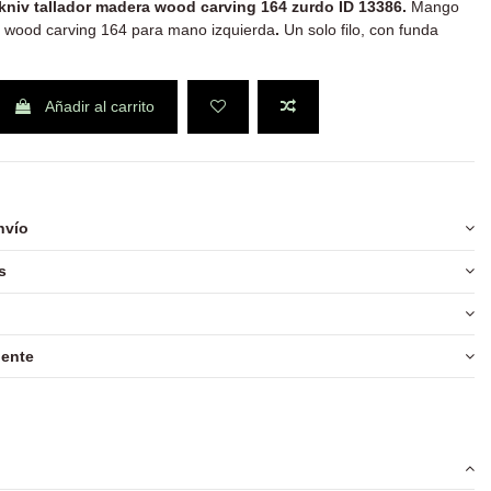
kniv tallador madera wood carving 164 zurdo ID 13386.
Mango
 wood carving 164 para mano izquierda
.
Un solo filo, con funda
Añadir al carrito
nvío
s
iente