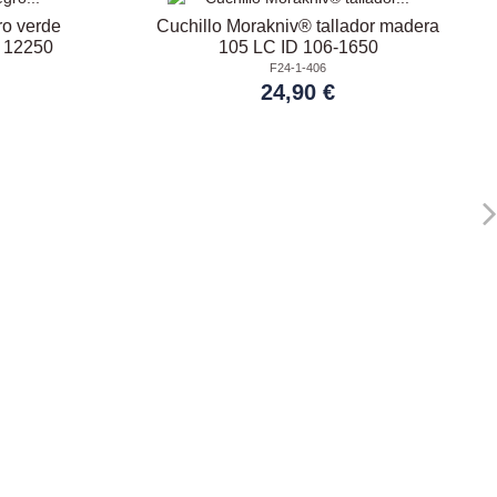
ro verde
Cuchillo Morakniv® tallador madera
D 12250
105 LC ID 106-1650
F24-1-406
24,90 €