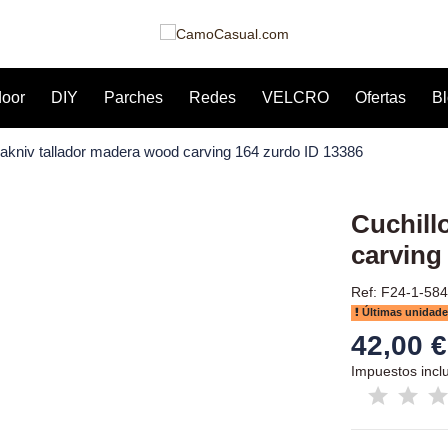
door
DIY
Parches
Redes
VELCRO
Ofertas
B
rakniv tallador madera wood carving 164 zurdo ID 13386
Cuchill
carving
Ref: F24-1-584
Últimas unidade
42,00 €
Impuestos incl