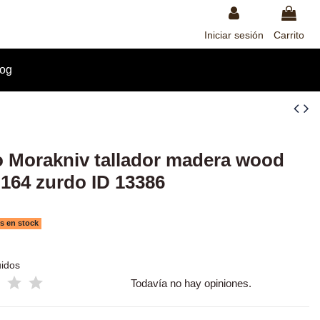
Iniciar sesión
Carrito
log
o Morakniv tallador madera wood
 164 zurdo ID 13386
s en stock
uidos
Todavía no hay opiniones.