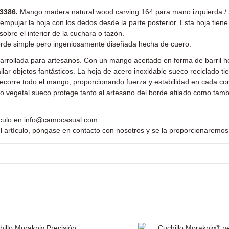
13386.
Mango madera natural wood carving 164 para mano izquierda /
a empujar la hoja con los dedos desde la parte posterior. Esta hoja tien
bre el interior de la cuchara o tazón.
 borde simple pero ingeniosamente diseñada hecha de cuero.
sarrollada para artesanos. Con un mango aceitado en forma de barril
lar objetos fantásticos. La hoja de acero inoxidable sueco reciclado 
recorre todo el mango, proporcionando fuerza y estabilidad en cada co
o vegetal sueco protege tanto al artesano del borde afilado como tambi
ículo en
info@camocasual.com
.
l artículo, póngase en contacto con nosotros y se la proporcionaremos