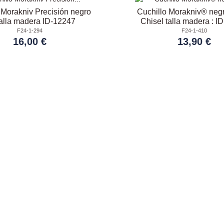
 Morakniv Precisión negro
Cuchillo Morakniv® neg
 talla madera ID-12247
Chisel talla madera : I
F24-1-294
F24-1-410
16,00 €
13,90 €