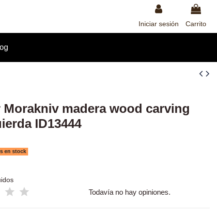
Iniciar sesión
Carrito
log
r Morakniv madera wood carving
uierda ID13444
s en stock
uidos
Todavía no hay opiniones.