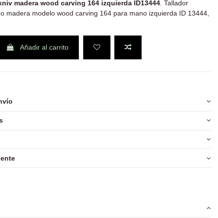
kniv madera wood carving 164 izquierda ID13444
. Tallador
o madera modelo wood carving 164 para mano izquierda ID 13444,
Añadir al carrito
nvío
s
iente