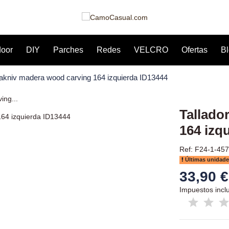
door
DIY
Parches
Redes
VELCRO
Ofertas
B
rakniv madera wood carving 164 izquierda ID13444
Tallado
164 izq
Ref: F24-1-457
Últimas unidade
33,90 €
Impuestos incl