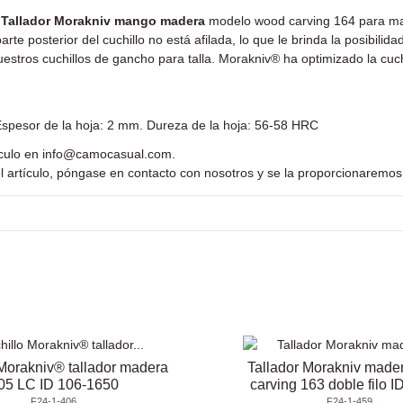
 Tallador
Morakniv mango madera
modelo wood carving 164 para m
rte posterior del cuchillo no está afilada, lo que le brinda la posibili
uestros cuchillos de gancho para talla. Morakniv® ha optimizado la cuc
 Espesor de la hoja: 2 mm. Dureza de la hoja: 56-58 HRC
ículo en
info@camocasual.com
.
l artículo, póngase en contacto con nosotros y se la proporcionaremos
Morakniv® tallador madera
Tallador Morakniv made
05 LC ID 106-1650
carving 163 doble filo 
F24-1-406
F24-1-459