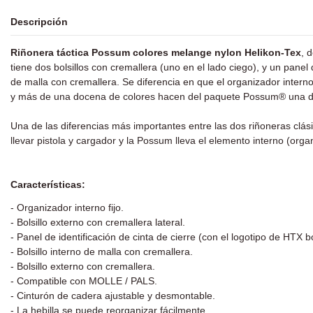
Descripción
Riñonera táctica Possum colores melange nylon Helikon-Tex
, 
tiene dos bolsillos con cremallera (uno en el lado ciego), y un pane
de malla con cremallera. Se diferencia en que el organizador intern
y más de una docena de colores hacen del paquete Possum® una de
Una de las diferencias más importantes entre las dos riñoneras clás
llevar pistola y cargador y la Possum lleva el elemento interno (organiz
Características:
- Organizador interno fijo.
- Bolsillo externo con cremallera lateral.
- Panel de identificación de cinta de cierre (con el logotipo de HTX 
- Bolsillo interno de malla con cremallera.
- Bolsillo externo con cremallera.
- Compatible con MOLLE / PALS.
- Cinturón de cadera ajustable y desmontable.
- La hebilla se puede reorganizar fácilmente