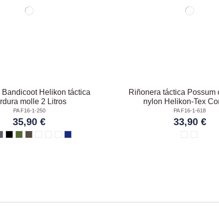
 Bandicoot Helikon táctica
Riñonera táctica Possum 
rdura molle 2 Litros
nylon Helikon-Tex Co
PA F16-1-250
PA F16-1-618
35,90 €
33,90 €