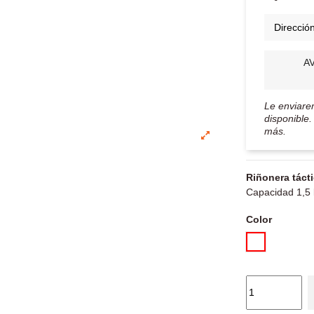
A
Le enviare
disponible.
más.
Riñonera táct
Capacidad 1,5 l
Color
Melange azu