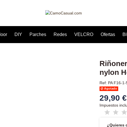
door
DIY
Parches
Redes
VELCRO
Ofertas
B
Riñoner
nylon H
Ref: PA F16-1-
Agotado
29,90 €
Impuestos incl
¿Quieres 