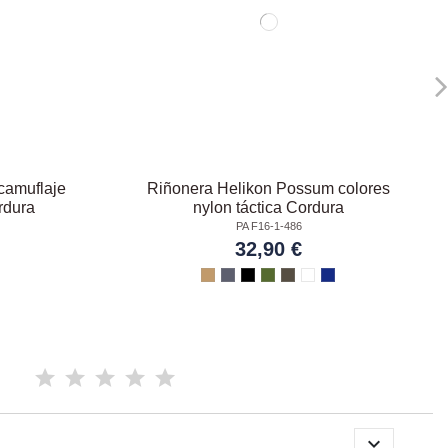
camuflaje
Riñonera Helikon Possum colores
rdura
nylon táctica Cordura
PA F16-1-486
32,90 €
