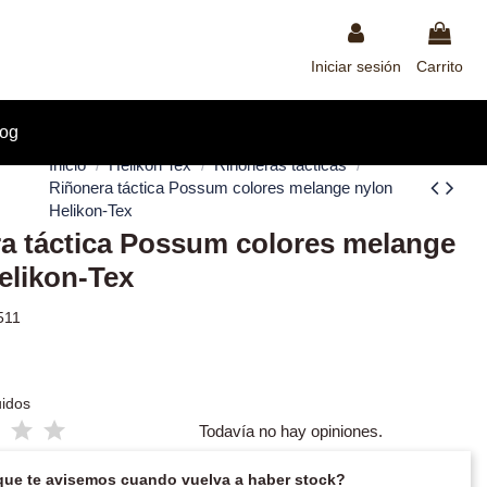
Iniciar sesión
Carrito
log
Inicio
Helikon Tex
Riñoneras tácticas
Riñonera táctica Possum colores melange nylon
Helikon-Tex
a táctica Possum colores melange
elikon-Tex
511
uidos
Todavía no hay opiniones.
que te avisemos cuando vuelva a haber stock?