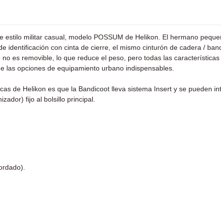
de estilo militar casual, modelo POSSUM de Helikon. El hermano pequeñ
l de identificación con cinta de cierre, el mismo cinturón de cadera / b
o no es removible, lo que reduce el peso, pero todas las característic
 las opciones de equipamiento urbano indispensables.
icas de Helikon es que la Bandicoot lleva sistema Insert y se pueden in
ador) fijo al bolsillo principal.
bordado).