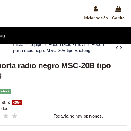
Iniciar sesión
Carrito
log
Inicio
Equipo
Pouch radio - móvil
Pouch
porta radio negro MSC-20B tipo Baofeng
orta radio negro MSC-20B tipo
g
2
n stock
6,90 €
-20%
uidos
Todavía no hay opiniones.