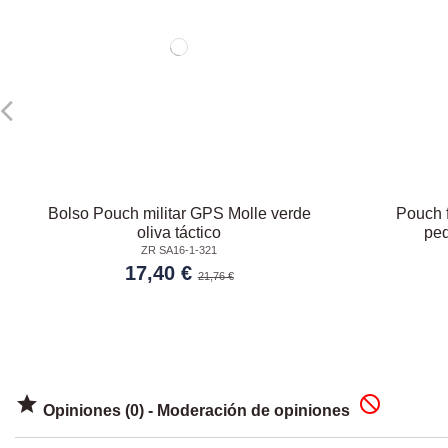
Bolso Pouch militar GPS Molle verde
Pouch 
oliva táctico
peq
ZR SA16-1-321
17,40 €
21,76 €


Opiniones (0) - Moderación de opiniones