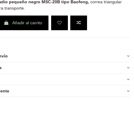
radio pequeño negro MSC-20B tipo Baofeng,
correa triangular
ra transporte.
Añadir al carrito
nvío
s
iente