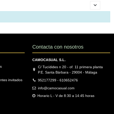

Contacta con nosotros
CAMOCASUAL S.L.
os
C/ Tucídides n 20 - of. 11 primera planta
P.E. Santa Bárbara - 29004 - Málaga
ntes invitados
952177299 - 610652476
info@camocasual.com
Horario L - V de 8:30 a 14:45 horas