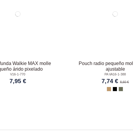
funda Walkie MAX molle
Pouch radio pequeño moll
ueño árido pixelado
ajustable
V16-1-770
PA VA16-1-388
7,95 €
7,74 €
8,60 €