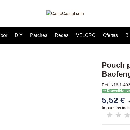
door
DIY
Parches
Redes
VELCRO
Ofertas
B
Pouch p
Baofen
Ref: N16-1-40
Disponible - e
5,52 €
Impuestos incl