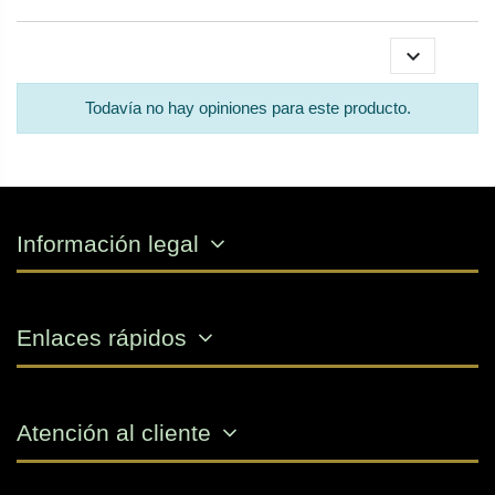

Todavía no hay opiniones para este producto.
Información legal
Tendedero Supervivencia Verde oliva camping
Miltec
A26-1-320
5,50 €
Enlaces rápidos
Atención al cliente