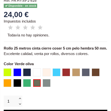
Ref: PA HY99-1-816
Disponible - en stock
24,00 €
Impuestos incluidos
Todavía no hay opiniones.
Rollo 25 metros cinta cierre coser 5 cm pelo hembra 50 mm.
Excelente calidad, venta por rollos, diversos colores.
Color
Amarillo neon
Azul
Azul marino - Navy
Blanco - blanca
Carne - Skin
Celeste
Crimson - Burdeos
Coyote
Gris Shadow
Marrón
Naranja
Negro - negra
Verde
Verde oliva
Gris silver