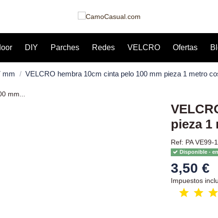
door
DIY
Parches
Redes
VELCRO
Ofertas
B
7 mm
VELCRO hembra 10cm cinta pelo 100 mm pieza 1 metro co
VELCRO
pieza 1
Ref: PA VE99-
Disponible - e
3,50 €
Impuestos incl