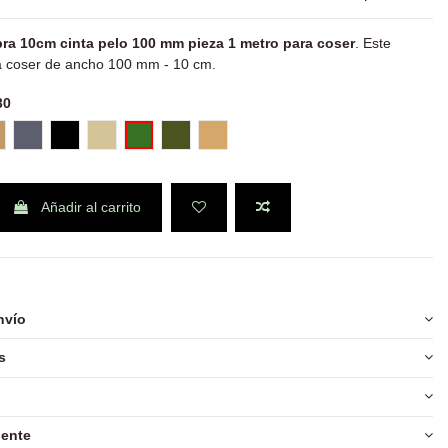
 10cm cinta pelo 100 mm pieza 1 metro para coser
. Este
a coser de ancho 100 mm - 10 cm.
- Navy
- blanca
oyote
Gris Shadow
Negro - negra
Tan 499 - Desert
Verde 630
Verde 640 / NATO /OD
Beige 215
Añadir al carrito
nvío
s
iente