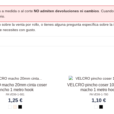
s a medida o al corte
NO admiten devoluciones ni cambios
. Cuando 
rio.
 sobre la venta por rollo, o tienes alguna pregunta específica sobre la 
e necesites con gusto.
macho 20mm cinta coser
VELCRO pincho coser 10
incho 1 metro hook
macho 1 metro ho
PA VE99-1-881
PA VE99-1-780
1,25 €
1,10 €