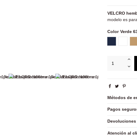
VELCRO hembra
modelo es par
Color
Azul marino 
Blanco 
C
Métodos de e
Pagos seguro
Devoluciones
Atención al cl