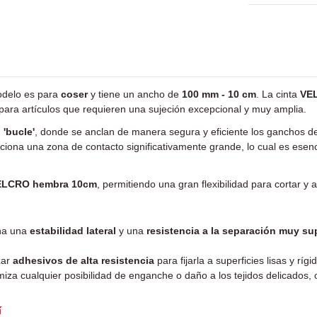
odelo es para
coser
y tiene un ancho de
100 mm - 10 cm
. La cinta
VE
para artículos que requieren una sujeción excepcional y muy amplia.
o 'bucle'
, donde se anclan de manera segura y eficiente los ganchos d
rciona una zona de contacto significativamente grande, lo cual es es
ELCRO hembra 10cm
, permitiendo una gran flexibilidad para cortar y 
ona una
estabilidad lateral
y una
resistencia a la separación muy su
izar
adhesivos de alta resistencia
para fijarla a superficies lisas y ríg
za cualquier posibilidad de enganche o daño a los tejidos delicados, 
í