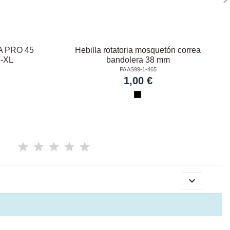
RA PRO 45
Hebilla rotatoria mosquetón correa
-XL
bandolera 38 mm
PA AS99-1-465
1,00 €
