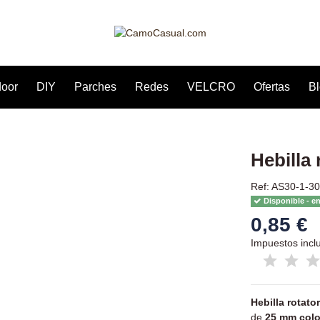
door
DIY
Parches
Redes
VELCRO
Ofertas
B
Hebilla
Ref: AS30-1-3
Disponible - e
0,85 €
Impuestos incl
Hebilla rotato
de
25 mm colo