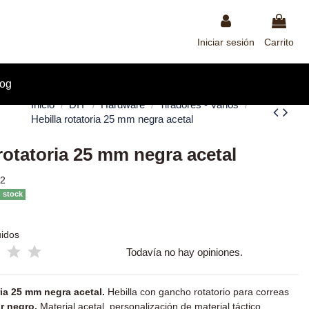
Iniciar sesión
Carrito
log
Inicio
DIY
Hardware
Tiradores - Varios
Hebilla rotatoria 25 mm negra acetal
 rotatoria 25 mm negra acetal
02
n stock
uidos
Todavía no hay opiniones.
ria 25 mm negra acetal.
Hebilla con gancho rotatorio para correas
r negro.
Material acetal, personalización de material táctico.