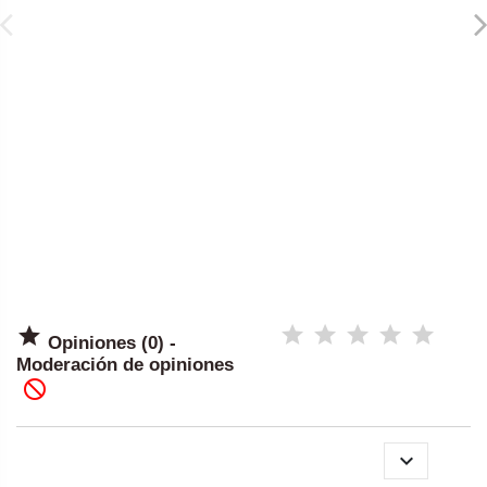

Opiniones (0) -
Moderación de opiniones

