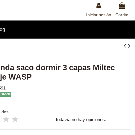
Iniciar sesión
Carrito
log
unda saco dormir 3 capas Miltec
aje WASP
591
n stock
uidos
Todavía no hay opiniones.