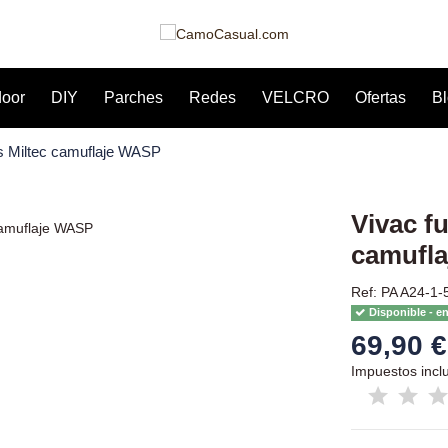
door
DIY
Parches
Redes
VELCRO
Ofertas
B
s Miltec camuflaje WASP
Vivac f
camufl
Ref: PA A24-1-
Disponible - e
69,90 €
Impuestos incl