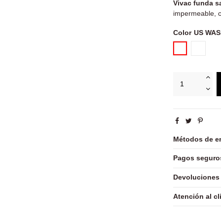
Vivac funda s
impermeable, cr
Color
US WASP I Z
US WAS
Métodos de e
Pagos seguro
Devoluciones
Atención al cl