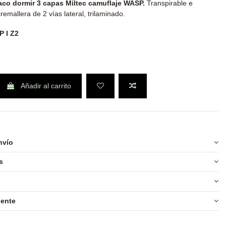
aco dormir 3 capas Miltec camuflaje WASP.
Transpirable e
emallera de 2 vías lateral, trilaminado.
2
P I Z3A
Añadir al carrito
nvío
s
iente