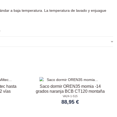
tándar a baja temperatura. La temperatura de lavado y enjuague
.
tec hasta
Saco dormir OREN35 momia -14
2 vías
grados naranja BCB CT120 montaña
VA24-1-515
88,95 €