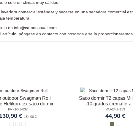
s o solo en climas muy cálidos.
a lavadora comercial estándar y secarse en una secadora comercial es
baja temperatura.
ículo en
info@camocasual.com
.
l artículo, póngase en contacto con nosotros y se la proporcionaremos
 outdoor Swagman Roll
Saco dormir T2 capas Mil
e Helikon-tex saco dormir
-10 grados cremallera 
PA F10-1-032
PA A24-1-133
130,90 €
44,90 €
154,00 €