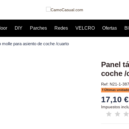
door
DIY
Parches
Redes
VELCRO
Ofertas
B
o molle para asiento de coche /cuarto
Panel t
coche /
Ref: N21-1-38
Últimas unidade
17,10 
Impuestos incl