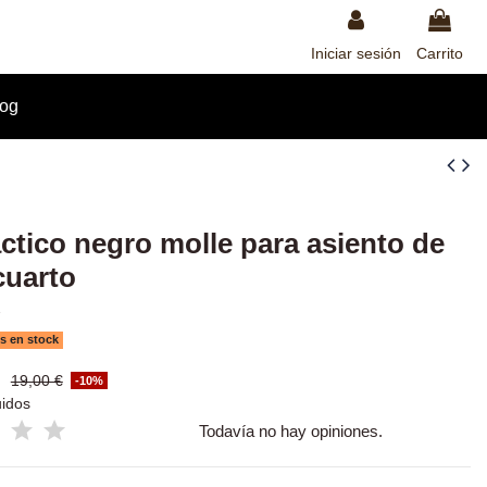
Iniciar sesión
Carrito
log
áctico negro molle para asiento de
cuarto
7
s en stock
€
19,00 €
-10%
uidos
Todavía no hay opiniones.