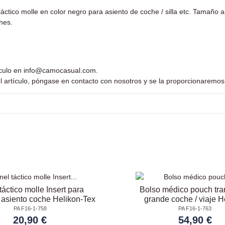
táctico molle en color negro para asiento de coche / silla etc. Tamaño
hes.
ículo en
info@camocasual.com
.
l artículo, póngase en contacto con nosotros y se la proporcionaremos
táctico molle Insert para
Bolso médico pouch tra
 asiento coche Helikon-Tex
grande coche / viaje H
PA F16-1-758
PA F16-1-763
20,90 €
54,90 €