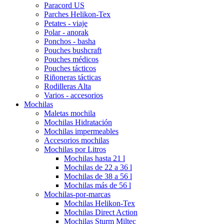
Paracord US
Parches Helikon-Tex
Petates - viaje
Polar - anorak
Ponchos - basha
Pouches bushcraft
Pouches médicos
Pouches tácticos
Riñoneras tácticas
Rodilleras Alta
Varios - accesorios
Mochilas
Maletas mochila
Mochilas Hidratación
Mochilas impermeables
Accesorios mochilas
Mochilas por Litros
Mochilas hasta 21 l
Mochilas de 22 a 36 l
Mochilas de 38 a 56 l
Mochilas más de 56 l
Mochilas-por-marcas
Mochilas Helikon-Tex
Mochilas Direct Action
Mochilas Sturm Miltec