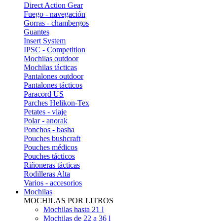
Direct Action Gear
Fuego - navegación
Gorras - chambergos
Guantes
Insert System
IPSC - Competition
Mochilas outdoor
Mochilas tácticas
Pantalones outdoor
Pantalones tácticos
Paracord US
Parches Helikon-Tex
Petates - viaje
Polar - anorak
Ponchos - basha
Pouches bushcraft
Pouches médicos
Pouches tácticos
Riñoneras tácticas
Rodilleras Alta
Varios - accesorios
Mochilas
MOCHILAS POR LITROS
Mochilas hasta 21 l
Mochilas de 22 a 36 l