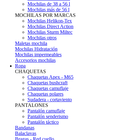
Mochilas de 38 a 56 l
Mochilas más de 56 l
MOCHILAS POR MARCAS
Mochilas Helikon-Tex
Mochilas Direct Action
Mochilas Sturm Miltec
Mochilas otros
Maletas mochila
Mochilas Hidratación
Mochilas impermeables
Accesorios mochilas
Ropa
CHAQUETAS
Chaquetas Apex - M65
Chaquetas bushcraft
Chaquetas camuflaje
Chaquetas polares
Sudadera - cortaviento
PANTALONES
Pantalón camuflaje
Pantalón senderismo
Pantalón táctico
Bandanas
Balaclavas
Bragas - Red cuello