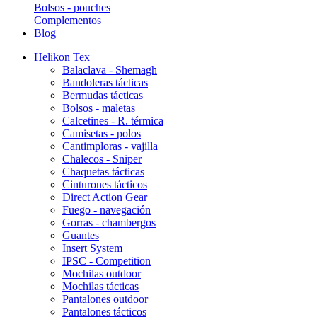
Bolsos - pouches
Complementos
Blog
Helikon Tex
Balaclava - Shemagh
Bandoleras tácticas
Bermudas tácticas
Bolsos - maletas
Calcetines - R. térmica
Camisetas - polos
Cantimploras - vajilla
Chalecos - Sniper
Chaquetas tácticas
Cinturones tácticos
Direct Action Gear
Fuego - navegación
Gorras - chambergos
Guantes
Insert System
IPSC - Competition
Mochilas outdoor
Mochilas tácticas
Pantalones outdoor
Pantalones tácticos