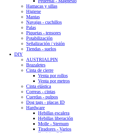
Pedernal - Magnesio
Hamacas y sillas
Higiene
Mantas
Navajas - cuchillos
Palas
Piquetas - tensores
Potabilización
Señalización / visión
Tiendas - suelos
DIY
AUSTRIALPIN
Brazaletes
Cinta de cierre
Venta por rollos
Venta por metros
Cinta elástica
Correas - cintas
Cuerdas - pulpos
Dog tags - placas ID
Hardware
Hebillas escalera
Hebillas liberación
Molle - Sternum
Tiradores - Varios