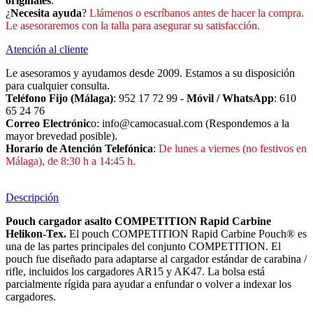
originales
.
¿
Necesita ayuda
?
Llámenos o escríbanos antes de hacer la compra.
Le asesoraremos con la talla para asegurar su satisfacción.
Atención al cliente
Le asesoramos y ayudamos desde 2009. Estamos a su disposición
para cualquier consulta.
Teléfono Fijo (Málaga)
: 952 17 72 99 -
Móvil / WhatsApp
: 610
65 24 76
Correo Electrónic
o: info@camocasual.com (Respondemos a la
mayor brevedad posible).
Horario de Atención Telefónica
:
De lunes a viernes (no festivos en
Málaga), de 8:30 h a 14:45 h.
Descripción
Pouch cargador asalto COMPETITION Rapid Carbine
Helikon-Tex
.
El pouch COMPETITION Rapid Carbine Pouch® es
una de las partes principales del conjunto COMPETITION. El
pouch fue diseñado para adaptarse al cargador estándar de carabina /
rifle, incluidos los cargadores AR15 y AK47. La bolsa está
parcialmente rígida para ayudar a enfundar o volver a indexar los
cargadores.