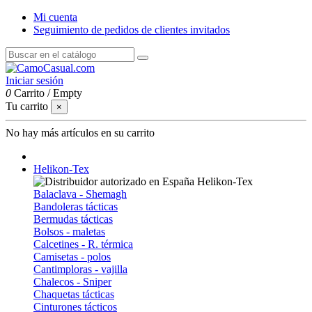
Mi cuenta
Seguimiento de pedidos de clientes invitados
Iniciar sesión
0
Carrito
/
Empty
Tu carrito
×
No hay más artículos en su carrito
Helikon-Tex
Balaclava - Shemagh
Bandoleras tácticas
Bermudas tácticas
Bolsos - maletas
Calcetines - R. térmica
Camisetas - polos
Cantimploras - vajilla
Chalecos - Sniper
Chaquetas tácticas
Cinturones tácticos