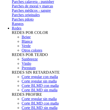
Parches calavera - punisher
Parches de moral y marcas
Parches médicos - sangre
Parches originales
Parches piloto
Rangos
Redes
REDES POR COLOR
Beige
Blanca
Verde
Otros colores
REDES POR TEJIDO
Sunbreeze
Vinilo
Premium
REDES SIN RETARDANTE
Corte regular con malla
Corte regular sin malla
Corte BLMD con malla
Corte BLMD sin malla
REDES PROFIRE
Corte regular sin malla
Corte BLMD con malla
Corte BLMD sin malla