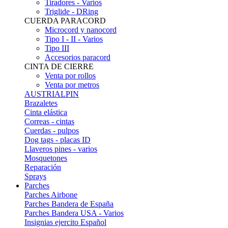
Tiradores - Varios
Triglide - DRing
CUERDA PARACORD
Microcord y nanocord
Tipo I - II - Varios
Tipo III
Accesorios paracord
CINTA DE CIERRE
Venta por rollos
Venta por metros
AUSTRIALPIN
Brazaletes
Cinta elástica
Correas - cintas
Cuerdas - pulpos
Dog tags - placas ID
Llaveros pines - varios
Mosquetones
Reparación
Sprays
Parches
Parches Airbone
Parches Bandera de España
Parches Bandera USA - Varios
Insignias ejercito Español