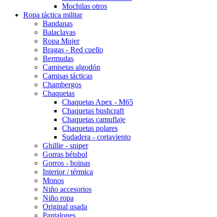
Mochilas otros
Ropa táctica militar
Bandanas
Balaclavas
Ropa Mujer
Bragas - Red cuello
Bermudas
Camisetas algodón
Camisas tácticas
Chambergos
Chaquetas
Chaquetas Apex - M65
Chaquetas bushcraft
Chaquetas camuflaje
Chaquetas polares
Sudadera - cortaviento
Ghillie - sniper
Gorras béisbol
Gorros - boinas
Interior / térmica
Monos
Niño accesorios
Niño ropa
Original usada
Pantalones