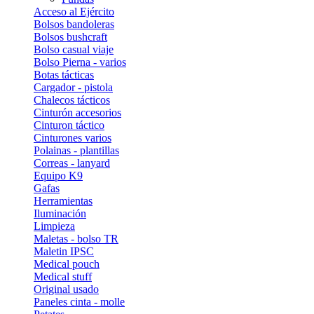
Acceso al Ejército
Bolsos bandoleras
Bolsos bushcraft
Bolso casual viaje
Bolso Pierna - varios
Botas tácticas
Cargador - pistola
Chalecos tácticos
Cinturón accesorios
Cinturon táctico
Cinturones varios
Polainas - plantillas
Correas - lanyard
Equipo K9
Gafas
Herramientas
Iluminación
Limpieza
Maletas - bolso TR
Maletin IPSC
Medical pouch
Medical stuff
Original usado
Paneles cinta - molle