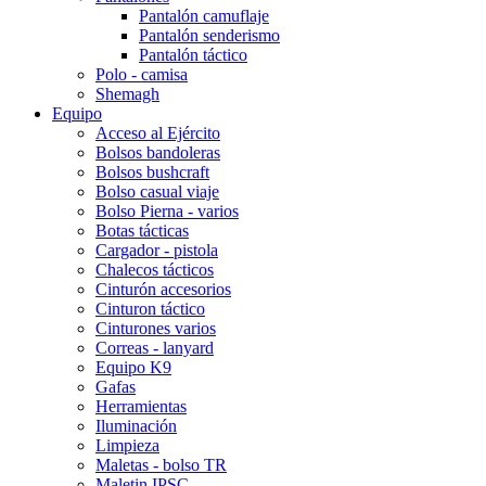
Pantalón camuflaje
Pantalón senderismo
Pantalón táctico
Polo - camisa
Shemagh
Equipo
Acceso al Ejército
Bolsos bandoleras
Bolsos bushcraft
Bolso casual viaje
Bolso Pierna - varios
Botas tácticas
Cargador - pistola
Chalecos tácticos
Cinturón accesorios
Cinturon táctico
Cinturones varios
Correas - lanyard
Equipo K9
Gafas
Herramientas
Iluminación
Limpieza
Maletas - bolso TR
Maletin IPSC