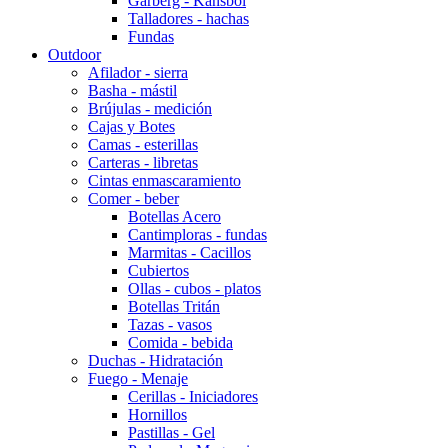
Garberg - Kansbol
Talladores - hachas
Fundas
Outdoor
Afilador - sierra
Basha - mástil
Brújulas - medición
Cajas y Botes
Camas - esterillas
Carteras - libretas
Cintas enmascaramiento
Comer - beber
Botellas Acero
Cantimploras - fundas
Marmitas - Cacillos
Cubiertos
Ollas - cubos - platos
Botellas Tritán
Tazas - vasos
Comida - bebida
Duchas - Hidratación
Fuego - Menaje
Cerillas - Iniciadores
Hornillos
Pastillas - Gel