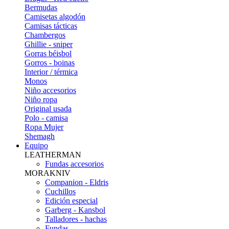
Bermudas
Camisetas algodón
Camisas tácticas
Chambergos
Ghillie - sniper
Gorras béisbol
Gorros - boinas
Interior / térmica
Monos
Niño accesorios
Niño ropa
Original usada
Polo - camisa
Ropa Mujer
Shemagh
Equipo
LEATHERMAN
Fundas accesorios
MORAKNIV
Companion - Eldris
Cuchillos
Edición especial
Garberg - Kansbol
Talladores - hachas
Fundas