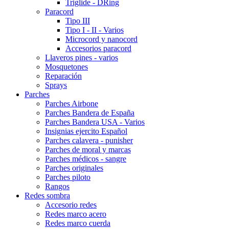
Triglide - DRing
Paracord
Tipo III
Tipo I - II - Varios
Microcord y nanocord
Accesorios paracord
Llaveros pines - varios
Mosquetones
Reparación
Sprays
Parches
Parches Airbone
Parches Bandera de España
Parches Bandera USA - Varios
Insignias ejercito Español
Parches calavera - punisher
Parches de moral y marcas
Parches médicos - sangre
Parches originales
Parches piloto
Rangos
Redes sombra
Accesorio redes
Redes marco acero
Redes marco cuerda