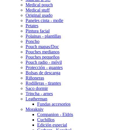
Medical pouch
Medical stuff
Original usado
Paneles cinta - molle
Petates
Pintura facial
Polainas - plantillas
Poncho
Pouch mapas/Doc
Pouches medianos
Pouches pequeños
Pouch radio - móvil
Protección - guantes
Bolsas de descarga
Riñoneras
Rodilleras - tirantes
Saco dormir
Trincha - arnes
Leatherman
Fundas accesorios
Morakniv
Companion - Eldris
Cuchillos
Edición especial