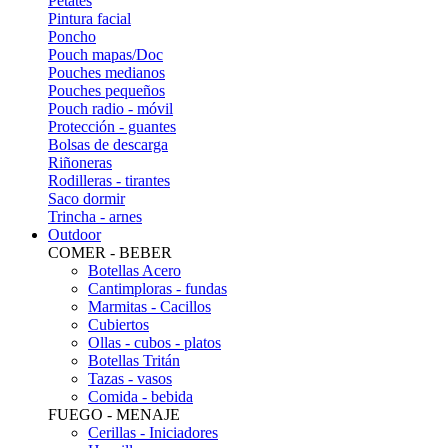
Petates
Pintura facial
Poncho
Pouch mapas/Doc
Pouches medianos
Pouches pequeños
Pouch radio - móvil
Protección - guantes
Bolsas de descarga
Riñoneras
Rodilleras - tirantes
Saco dormir
Trincha - arnes
Outdoor
COMER - BEBER
Botellas Acero
Cantimploras - fundas
Marmitas - Cacillos
Cubiertos
Ollas - cubos - platos
Botellas Tritán
Tazas - vasos
Comida - bebida
FUEGO - MENAJE
Cerillas - Iniciadores