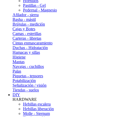
Hornillos
Pastillas - Gel
Pedernal - Magnesio
Afilador - sierra
Basha - mástil
Brújulas - medición
Cajas y Botes
Camas - esterillas
Carteras - libretas
Cintas enmascaramiento
Duchas - Hidratación
Hamacas y sillas
Higiene
Mantas
Navajas - cuchillos
Palas
Piquetas - tensores
Potabilización
Señalización / visión
Tiendas - suelos
DIY
HARDWARE
Hebillas escalera
Hebillas liberación
Molle - Sternum