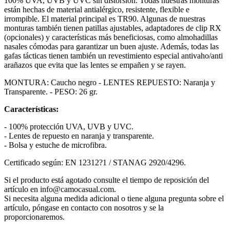
100% UVA, UVB y UVC sin distorsión. Todas nuestras monturas
están hechas de material antialérgico, resistente, flexible e
irrompible. El material principal es TR90. Algunas de nuestras
monturas también tienen patillas ajustables, adaptadores de clip RX
(opcionales) y características más beneficiosas, como almohadillas
nasales cómodas para garantizar un buen ajuste. Además, todas las
gafas tácticas tienen también un revestimiento especial antivaho/anti
arañazos que evita que las lentes se empañen y se rayen.
MONTURA: Caucho negro - LENTES REPUESTO: Naranja y
Transparente. - PESO: 26 gr.
Características:
- 100% protección UVA, UVB y UVC.
- Lentes de repuesto en naranja y transparente.
- Bolsa y estuche de microfibra.
Certificado según: EN 12312?1 / STANAG 2920/4296.
Si el producto está agotado consulte el tiempo de reposición del
artículo en info@camocasual.com.
Si necesita alguna medida adicional o tiene alguna pregunta sobre el
artículo, póngase en contacto con nosotros y se la
proporcionaremos.