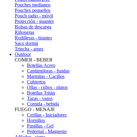
Pouches medianos
Pouches pequeños
Pouch radio - móvil
Protección - guantes
Bolsas de descarga
Riñoneras
Rodilleras - tirantes
Saco dormir
Trincha - arnes
Outdoor
COMER - BEBER
Botellas Acero
Cantimploras - fundas
Marmitas - Cacillos
Cubiertos
Ollas - cubos - platos
Botellas Tritán
Tazas - vasos
Comida - bebida
FUEGO - MENAJE
Cerillas - Iniciadores
Hornillos
Pastillas - Gel
Pedernal - Magnesio
Afilador - sierra