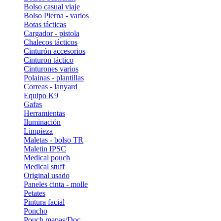
Bolso casual viaje
Bolso Pierna - varios
Botas tácticas
Cargador - pistola
Chalecos tácticos
Cinturón accesorios
Cinturon táctico
Cinturones varios
Polainas - plantillas
Correas - lanyard
Equipo K9
Gafas
Herramientas
Iluminación
Limpieza
Maletas - bolso TR
Maletin IPSC
Medical pouch
Medical stuff
Original usado
Paneles cinta - molle
Petates
Pintura facial
Poncho
Pouch mapas/Doc