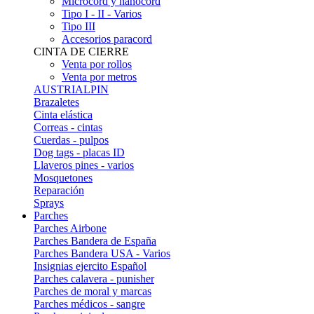
Microcord y nanocord
Tipo I - II - Varios
Tipo III
Accesorios paracord
CINTA DE CIERRE
Venta por rollos
Venta por metros
AUSTRIALPIN
Brazaletes
Cinta elástica
Correas - cintas
Cuerdas - pulpos
Dog tags - placas ID
Llaveros pines - varios
Mosquetones
Reparación
Sprays
Parches
Parches Airbone
Parches Bandera de España
Parches Bandera USA - Varios
Insignias ejercito Español
Parches calavera - punisher
Parches de moral y marcas
Parches médicos - sangre