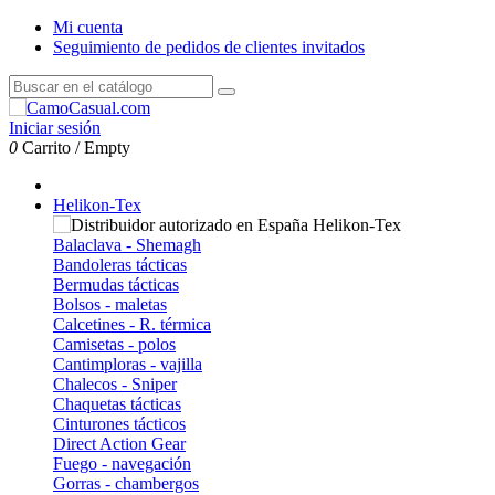
Mi cuenta
Seguimiento de pedidos de clientes invitados
Iniciar sesión
0
Carrito
/
Empty
Helikon-Tex
Balaclava - Shemagh
Bandoleras tácticas
Bermudas tácticas
Bolsos - maletas
Calcetines - R. térmica
Camisetas - polos
Cantimploras - vajilla
Chalecos - Sniper
Chaquetas tácticas
Cinturones tácticos
Direct Action Gear
Fuego - navegación
Gorras - chambergos