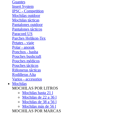
Guantes
Insert System
IPSC - Competition
Mochilas outdoor
Mochilas tácticas
Pantalones outdoor
Pantalones tácticos
Paracord US
Parches Helikon-Tex
Petates - viaje
Polar - anorak
Ponchos - basha
Pouches bushcraft
Pouches médicos
Pouches tácticos
Riñoneras tácticas
Rodilleras Alta
Varios - accesorios
Mochilas
MOCHILAS POR LITROS
Mochilas hasta 21 l
Mochilas de 22 a 36 l
Mochilas de 38 a 56 l
Mochilas más de 56 l
MOCHILAS POR MARCAS