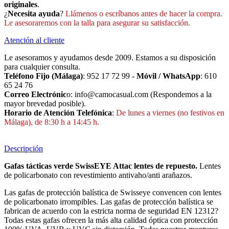
originales
.
¿
Necesita ayuda
?
Llámenos o escríbanos antes de hacer la compra.
Le asesoraremos con la talla para asegurar su satisfacción.
Atención al cliente
Le asesoramos y ayudamos desde 2009. Estamos a su disposición
para cualquier consulta.
Teléfono Fijo (Málaga)
: 952 17 72 99 -
Móvil / WhatsApp
: 610
65 24 76
Correo Electrónic
o: info@camocasual.com (Respondemos a la
mayor brevedad posible).
Horario de Atención Telefónica
:
De lunes a viernes (no festivos en
Málaga), de 8:30 h a 14:45 h.
Descripción
Gafas tácticas verde SwissEYE Attac lentes de repuesto
.
Lentes
de policarbonato con revestimiento antivaho/anti arañazos.
Las gafas de protección balística de Swisseye convencen con lentes
de policarbonato irrompibles. Las gafas de protección balística se
fabrican de acuerdo con la estricta norma de seguridad EN 12312?
Todas estas gafas ofrecen la más alta calidad óptica con protección