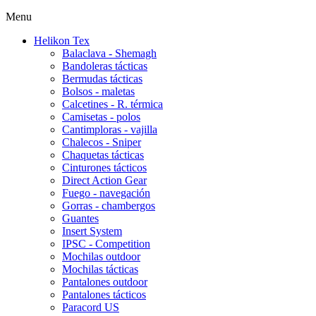
Menu
Helikon Tex
Balaclava - Shemagh
Bandoleras tácticas
Bermudas tácticas
Bolsos - maletas
Calcetines - R. térmica
Camisetas - polos
Cantimploras - vajilla
Chalecos - Sniper
Chaquetas tácticas
Cinturones tácticos
Direct Action Gear
Fuego - navegación
Gorras - chambergos
Guantes
Insert System
IPSC - Competition
Mochilas outdoor
Mochilas tácticas
Pantalones outdoor
Pantalones tácticos
Paracord US