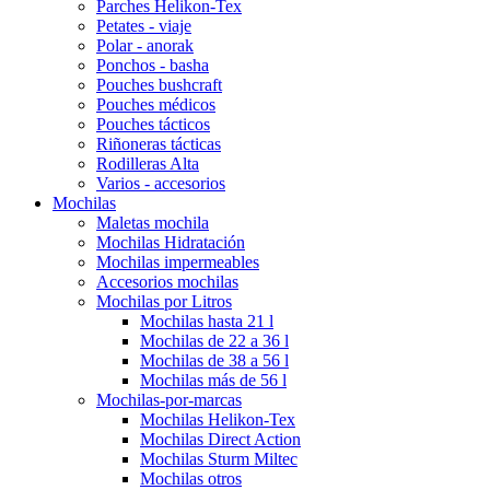
Parches Helikon-Tex
Petates - viaje
Polar - anorak
Ponchos - basha
Pouches bushcraft
Pouches médicos
Pouches tácticos
Riñoneras tácticas
Rodilleras Alta
Varios - accesorios
Mochilas
Maletas mochila
Mochilas Hidratación
Mochilas impermeables
Accesorios mochilas
Mochilas por Litros
Mochilas hasta 21 l
Mochilas de 22 a 36 l
Mochilas de 38 a 56 l
Mochilas más de 56 l
Mochilas-por-marcas
Mochilas Helikon-Tex
Mochilas Direct Action
Mochilas Sturm Miltec
Mochilas otros