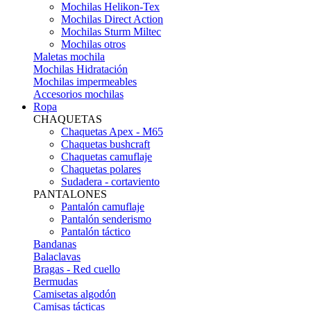
Mochilas Helikon-Tex
Mochilas Direct Action
Mochilas Sturm Miltec
Mochilas otros
Maletas mochila
Mochilas Hidratación
Mochilas impermeables
Accesorios mochilas
Ropa
CHAQUETAS
Chaquetas Apex - M65
Chaquetas bushcraft
Chaquetas camuflaje
Chaquetas polares
Sudadera - cortaviento
PANTALONES
Pantalón camuflaje
Pantalón senderismo
Pantalón táctico
Bandanas
Balaclavas
Bragas - Red cuello
Bermudas
Camisetas algodón
Camisas tácticas