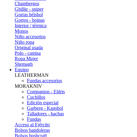
Chambergos
Ghillie - sniper
Gorras béisbol
Gorros - boinas
Interior / térmica
Monos
Niño accesorios
Niño ropa
Original usada
Polo - camisa
Ropa Mujer
Shemagh
Equipo
LEATHERMAN
Fundas accesorios
MORAKNIV
Companion - Eldris
Cuchillos
Edición especial
Garberg - Kansbol
Talladores - hachas
Fundas
Acceso al Ejército
Bolsos bandoleras
Bolsos bushcraft