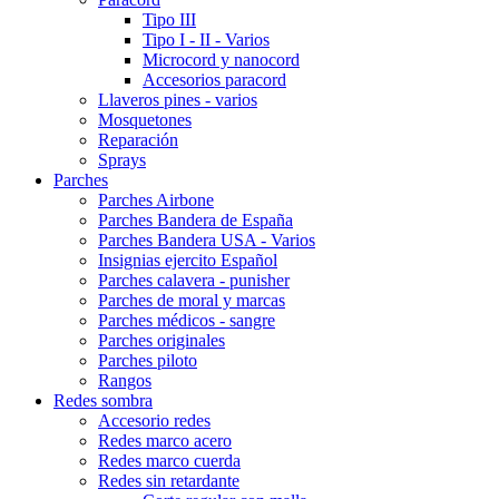
Tipo III
Tipo I - II - Varios
Microcord y nanocord
Accesorios paracord
Llaveros pines - varios
Mosquetones
Reparación
Sprays
Parches
Parches Airbone
Parches Bandera de España
Parches Bandera USA - Varios
Insignias ejercito Español
Parches calavera - punisher
Parches de moral y marcas
Parches médicos - sangre
Parches originales
Parches piloto
Rangos
Redes sombra
Accesorio redes
Redes marco acero
Redes marco cuerda
Redes sin retardante