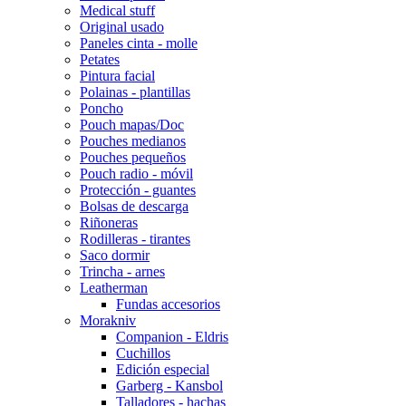
Medical stuff
Original usado
Paneles cinta - molle
Petates
Pintura facial
Polainas - plantillas
Poncho
Pouch mapas/Doc
Pouches medianos
Pouches pequeños
Pouch radio - móvil
Protección - guantes
Bolsas de descarga
Riñoneras
Rodilleras - tirantes
Saco dormir
Trincha - arnes
Leatherman
Fundas accesorios
Morakniv
Companion - Eldris
Cuchillos
Edición especial
Garberg - Kansbol
Talladores - hachas