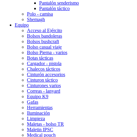
Pantalón senderismo
Pantalón táctico
Polo - camisa
Shemagh
Equipo
Acceso al Ejército
Bolsos bandoleras
Bolsos bushcraft
Bolso casual viaje
Bolso Pierna - varios
Botas tácticas
Cargador - pistola
Chalecos tácticos
Cinturón accesorios
Cinturon táctico
Cinturones varios
Correas - lanyard
Equipo K9
Gafas
Herramientas
Iluminación
Limpieza
Maletas - bolso TR
Maletin IPSC
Medical pouch