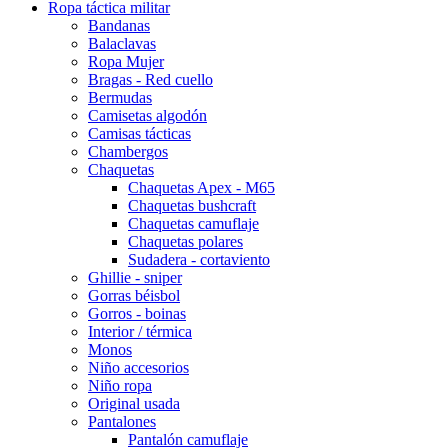
Ropa táctica militar
Bandanas
Balaclavas
Ropa Mujer
Bragas - Red cuello
Bermudas
Camisetas algodón
Camisas tácticas
Chambergos
Chaquetas
Chaquetas Apex - M65
Chaquetas bushcraft
Chaquetas camuflaje
Chaquetas polares
Sudadera - cortaviento
Ghillie - sniper
Gorras béisbol
Gorros - boinas
Interior / térmica
Monos
Niño accesorios
Niño ropa
Original usada
Pantalones
Pantalón camuflaje