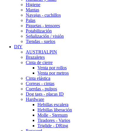
Higiene
Mantas
Navajas - cuchillos
Palas
Piquetas - tensores
Potabilización
Señalización / visión
Tiendas - suelos
DIY
AUSTRIALPIN
Brazaletes
Cinta de cierre
Venta por rollos
Venta por metros
Cinta elástica
Correas - cintas
Cuerdas - pulpos
Dog tags - placas ID
Hardware
Hebillas escalera
Hebillas liberación
Molle - Sternum
Tiradores - Varios
Triglide - DRing
Paracord