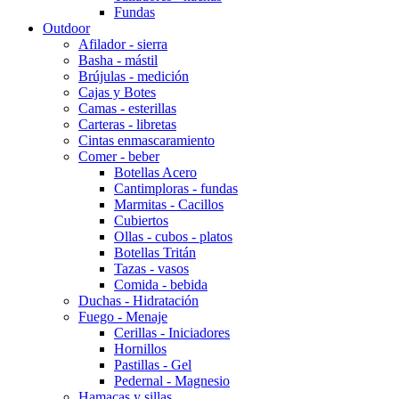
Fundas
Outdoor
Afilador - sierra
Basha - mástil
Brújulas - medición
Cajas y Botes
Camas - esterillas
Carteras - libretas
Cintas enmascaramiento
Comer - beber
Botellas Acero
Cantimploras - fundas
Marmitas - Cacillos
Cubiertos
Ollas - cubos - platos
Botellas Tritán
Tazas - vasos
Comida - bebida
Duchas - Hidratación
Fuego - Menaje
Cerillas - Iniciadores
Hornillos
Pastillas - Gel
Pedernal - Magnesio
Hamacas y sillas