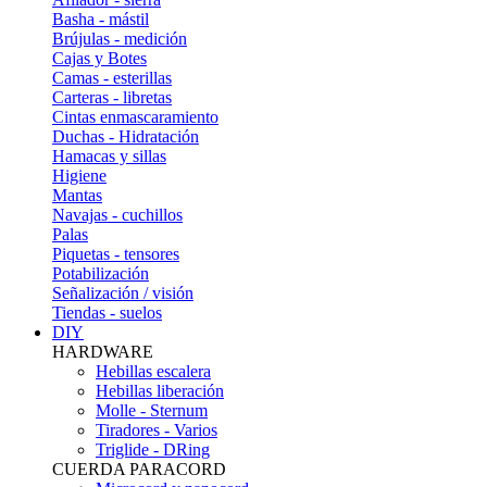
Basha - mástil
Brújulas - medición
Cajas y Botes
Camas - esterillas
Carteras - libretas
Cintas enmascaramiento
Duchas - Hidratación
Hamacas y sillas
Higiene
Mantas
Navajas - cuchillos
Palas
Piquetas - tensores
Potabilización
Señalización / visión
Tiendas - suelos
DIY
HARDWARE
Hebillas escalera
Hebillas liberación
Molle - Sternum
Tiradores - Varios
Triglide - DRing
CUERDA PARACORD