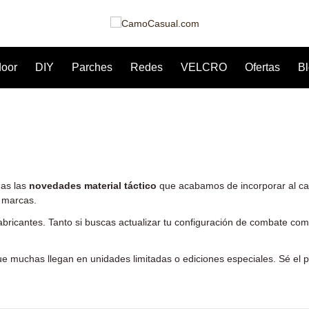
door
DIY
Parches
Redes
VELCRO
Ofertas
B
das las
novedades material táctico
que acabamos de incorporar al ca
s marcas.
abricantes. Tanto si buscas actualizar tu configuración de combate com
ue muchas llegan en unidades limitadas o ediciones especiales. Sé el p