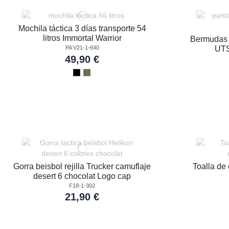
Mochila táctica 3 días transporte 54
litros Immortal Warrior
Bermudas e
PA V21-1-640
UTS
49,90 €
Gorra beisbol rejilla Trucker camuflaje
Toalla de
desert 6 chocolat Logo cap
F18-1-302
21,90 €