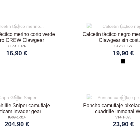
táctico merino corto verde
Calcetín táctico negro 
uro CREW Clawgear
Clawgear sin cost
CL23-1-126
CL23-1-127
16,90 €
19,90 €
illie Sniper camuflaje
Poncho camuflaje pixela
ticam Invader gear
cuadrille Immortal W
IG09-1-314
V14-1-095
204,90 €
23,90 €