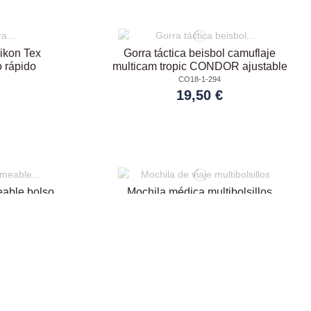
likon Tex
Gorra táctica beisbol camuflaje
 rápido
multicam tropic CONDOR ajustable
CO18-1-294
19,50 €
able bolso
Mochila médica multibolsillos
2215
senderismo Max Fuchs Medic 30
PA B21-1-631
63,90 €