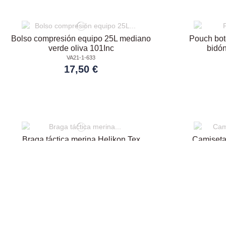
Bolso compresión equipo 25L mediano
Pouch bote
verde oliva 101Inc
bidó
VA21-1-633
17,50 €
Braga táctica merina Helikon Tex
Camiseta
cubrebocas elástica suave
man
PA F18-1-299
23,90 €