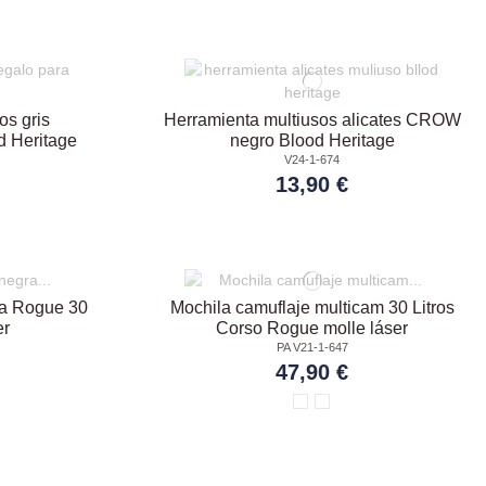
os gris
Herramienta multiusos alicates CROW
 Heritage
negro Blood Heritage
V24-1-674
13,90 €
ra Rogue 30
Mochila camuflaje multicam 30 Litros
er
Corso Rogue molle láser
PA V21-1-647
47,90 €