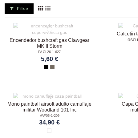
Filtrar
Calcetín 
osc
Encendedor bushcraft gas Clawgear
MKIII Storm
PA CL26-1-627
5,60 €
Mono paintball airsoft adulto camuflaje
Capa Gh
militar Woodland 101 Inc
mul
VAF05-1-209
34,90 €