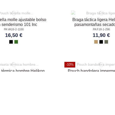
lla molle ajustable bolso
Braga táctica ligera He
n senderismo 101 Inc
pasamontañas secado
PA VA16-2-1100
PA F18-1-296
16,50 €
11,90 €
-10%
 térmica hombre Helikon
Pouch bandolera imperme
ga larga US LVL 1
viaje outdoor TF-
PA F12-1-015
PA VA16-2-1096
21,90 €
8,91 €
9,90 €