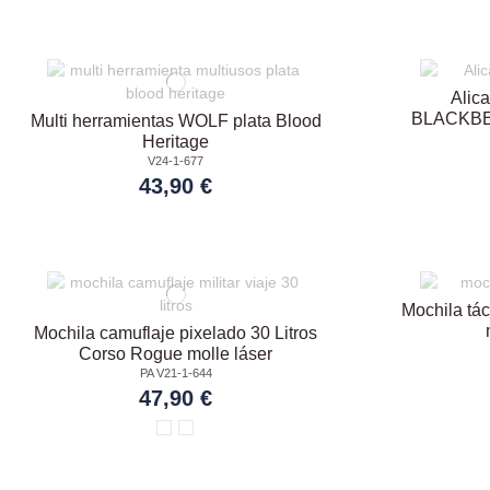
Alica
BLACKBEA
Multi herramientas WOLF plata Blood
Heritage
V24-1-677
43,90 €
Mochila tác
Mochila camuflaje pixelado 30 Litros
Corso Rogue molle láser
PA V21-1-644
47,90 €