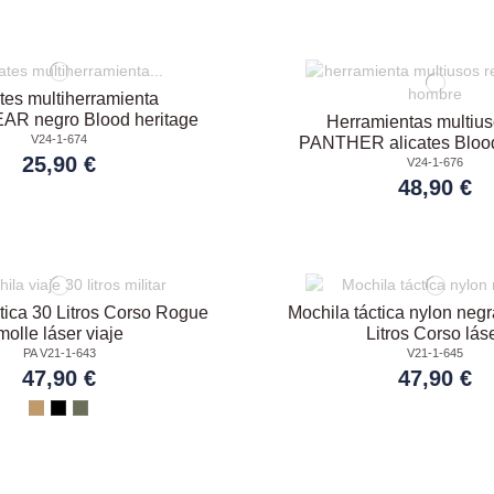
tes multiherramienta
R negro Blood heritage
Herramientas multius
V24-1-674
PANTHER alicates Blood
25,90 €
V24-1-676
48,90 €
tica 30 Litros Corso Rogue
Mochila táctica nylon neg
molle láser viaje
Litros Corso lás
PA V21-1-643
V21-1-645
47,90 €
47,90 €