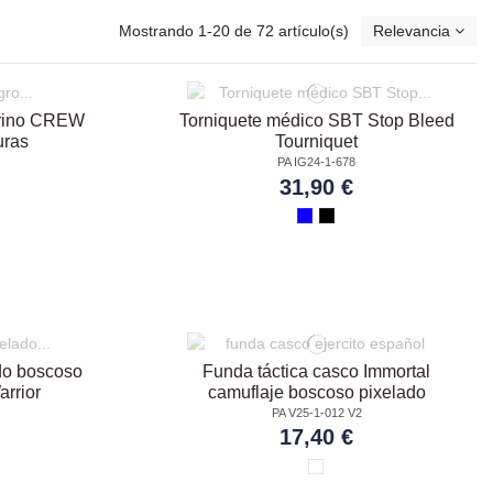
Mostrando 1-20 de 72 artículo(s)
Relevancia
merino CREW
Torniquete médico SBT Stop Bleed
uras
Tourniquet
PA IG24-1-678
31,90 €
do boscoso
Funda táctica casco Immortal
arrior
camuflaje boscoso pixelado
PA V25-1-012 V2
17,40 €