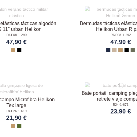
lásticas tácticas algodón
Bermudas tácticas elástic
 11" urban Helikon
Helikon Urban Rip
PA F08-1-290
PA F08-1-292
47,90 €
47,90 €
Bate portatil camping pl
retrete viaje comp
 campo Microfibra Helikon
B24-1-671
Tex large
23,90 €
PA F26-1-619
21,90 €