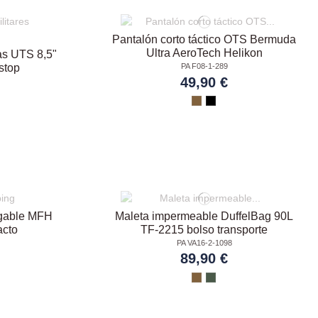
Pantalón corto táctico OTS Bermuda
Ultra AeroTech Helikon
as UTS 8,5"
PA F08-1-289
stop
49,90 €
egable MFH
Maleta impermeable DuffelBag 90L
acto
TF-2215 bolso transporte
PA VA16-2-1098
89,90 €