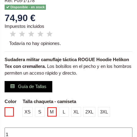
Ref: F05-1-178
Disponible - en stock
74,90 €
Impuestos incluidos
Todavía no hay opiniones.
Sudadera militar camuflaje táctica ROGUE Hoodie Helikon
Tex con cremallera.
Los bolsillos en el pecho y en los hombros
permiten un acceso rápido y directo.
Guía de Tallas
Color
Talla chaqueta - camiseta
Multicam black
XS
S
M
L
XL
2XL
3XL