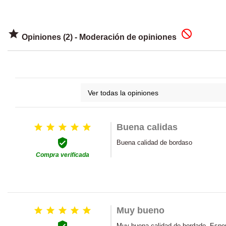


Opiniones (2) - Moderación de opiniones





Buena calidas

Buena calidad de bordaso
Compra verificada





Muy bueno

Muy buena calidad de bordado. Espe