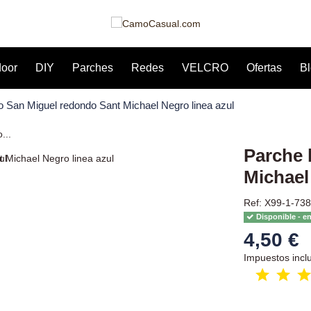
door
DIY
Parches
Redes
VELCRO
Ofertas
B
 San Miguel redondo Sant Michael Negro linea azul
Parche 
Michael
Ref: X99-1-738
Disponible - e
4,50 €
Impuestos incl