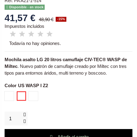
Ref: PA A21-1-514
Disponible - en stock
41,57 €
48,90 €
-15%
Impuestos incluidos
Todavía no hay opiniones.
Mochila asalto LG 20 litros camuflaje CIV-TEC® WASP de
Miltec
. Nuevo patrón de camuflaje creado por Miltec con tres
tipos para entornos áridos, multi terreno y boscoso.
Color
US WASP I Z1B
US WASP I Z2
US WASP I Z3A
Añadir al carrito