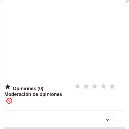

Opiniones (0) -
Moderación de opiniones

