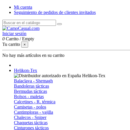
Mi cuenta
Seguimiento de pedidos de clientes invitados
Iniciar sesión
0
Carrito
/
Empty
Tu carrito
×
No hay más artículos en su carrito
Helikon-Tex
Balaclava - Shemagh
Bandoleras tácticas
Bermudas tácticas
Bolsos - maletas
Calcetines - R. térmica
Camisetas - polos
Cantimploras - vajilla
Chalecos - Sniper
Chaquetas tácticas
Cinturones tácticos