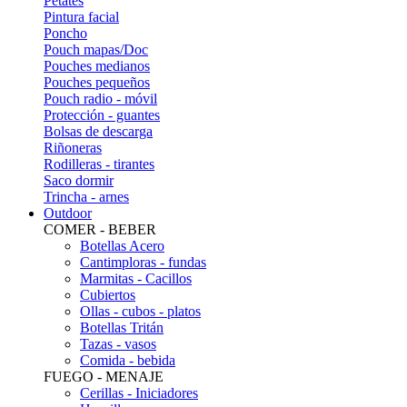
Petates
Pintura facial
Poncho
Pouch mapas/Doc
Pouches medianos
Pouches pequeños
Pouch radio - móvil
Protección - guantes
Bolsas de descarga
Riñoneras
Rodilleras - tirantes
Saco dormir
Trincha - arnes
Outdoor
COMER - BEBER
Botellas Acero
Cantimploras - fundas
Marmitas - Cacillos
Cubiertos
Ollas - cubos - platos
Botellas Tritán
Tazas - vasos
Comida - bebida
FUEGO - MENAJE
Cerillas - Iniciadores