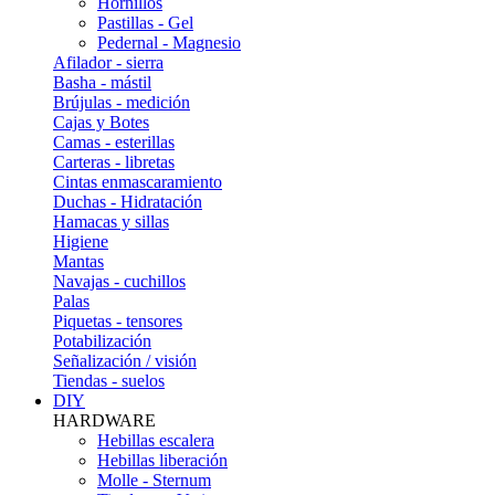
Hornillos
Pastillas - Gel
Pedernal - Magnesio
Afilador - sierra
Basha - mástil
Brújulas - medición
Cajas y Botes
Camas - esterillas
Carteras - libretas
Cintas enmascaramiento
Duchas - Hidratación
Hamacas y sillas
Higiene
Mantas
Navajas - cuchillos
Palas
Piquetas - tensores
Potabilización
Señalización / visión
Tiendas - suelos
DIY
HARDWARE
Hebillas escalera
Hebillas liberación
Molle - Sternum