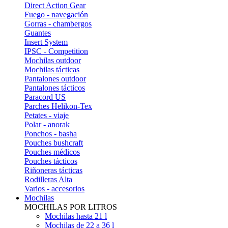
Direct Action Gear
Fuego - navegación
Gorras - chambergos
Guantes
Insert System
IPSC - Competition
Mochilas outdoor
Mochilas tácticas
Pantalones outdoor
Pantalones tácticos
Paracord US
Parches Helikon-Tex
Petates - viaje
Polar - anorak
Ponchos - basha
Pouches bushcraft
Pouches médicos
Pouches tácticos
Riñoneras tácticas
Rodilleras Alta
Varios - accesorios
Mochilas
MOCHILAS POR LITROS
Mochilas hasta 21 l
Mochilas de 22 a 36 l