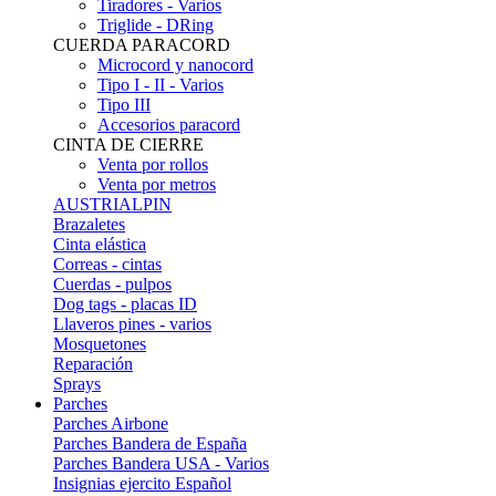
Tiradores - Varios
Triglide - DRing
CUERDA PARACORD
Microcord y nanocord
Tipo I - II - Varios
Tipo III
Accesorios paracord
CINTA DE CIERRE
Venta por rollos
Venta por metros
AUSTRIALPIN
Brazaletes
Cinta elástica
Correas - cintas
Cuerdas - pulpos
Dog tags - placas ID
Llaveros pines - varios
Mosquetones
Reparación
Sprays
Parches
Parches Airbone
Parches Bandera de España
Parches Bandera USA - Varios
Insignias ejercito Español