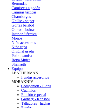
Bermudas
Camisetas algodón
Camisas tácticas
Chambergos
Ghillie - sniper
Gorras béisbol
Gorros - boinas
Interior / térmica
Monos
Niño accesorios
Niño ropa
Original usada
Polo - camisa
Ropa Mujer
Shemagh
Equipo
LEATHERMAN
Fundas accesorios
MORAKNIV
Companion - Eldris
Cuchillos
Edición especial
Garberg - Kansbol
Talladores - hachas
Fundas