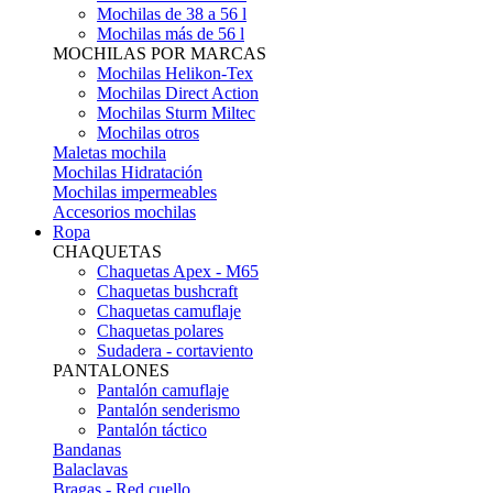
Mochilas de 38 a 56 l
Mochilas más de 56 l
MOCHILAS POR MARCAS
Mochilas Helikon-Tex
Mochilas Direct Action
Mochilas Sturm Miltec
Mochilas otros
Maletas mochila
Mochilas Hidratación
Mochilas impermeables
Accesorios mochilas
Ropa
CHAQUETAS
Chaquetas Apex - M65
Chaquetas bushcraft
Chaquetas camuflaje
Chaquetas polares
Sudadera - cortaviento
PANTALONES
Pantalón camuflaje
Pantalón senderismo
Pantalón táctico
Bandanas
Balaclavas
Bragas - Red cuello