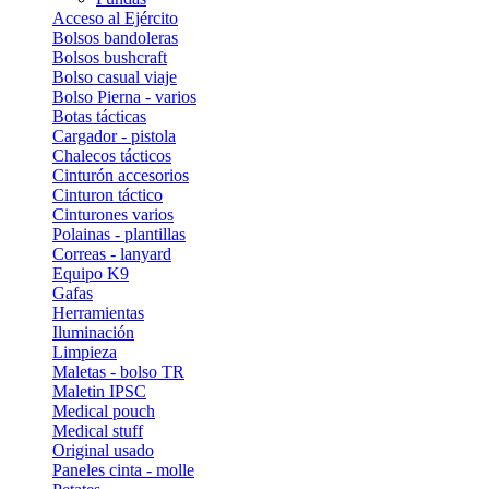
Acceso al Ejército
Bolsos bandoleras
Bolsos bushcraft
Bolso casual viaje
Bolso Pierna - varios
Botas tácticas
Cargador - pistola
Chalecos tácticos
Cinturón accesorios
Cinturon táctico
Cinturones varios
Polainas - plantillas
Correas - lanyard
Equipo K9
Gafas
Herramientas
Iluminación
Limpieza
Maletas - bolso TR
Maletin IPSC
Medical pouch
Medical stuff
Original usado
Paneles cinta - molle